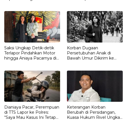
Pengrusakan Rumah ke
Polisi
Saksi Ungkap Detik-detik
Korban Dugaan
Terlapor Pindahkan Motor
Persetubuhan Anak di
hingga Aniaya Pacarnya di
Bawah Umur Dikirim ke
Oelet
Kalimantan
Dianiaya Pacar, Perempuan
Keterangan Korban
di TTS Lapor ke Polres:
Berubah di Persidangan,
“Saya Mau Kasus Ini Tetap
Kuasa Hukum Rivel Ungkap
Diproses”
Dugaan Intimidasi