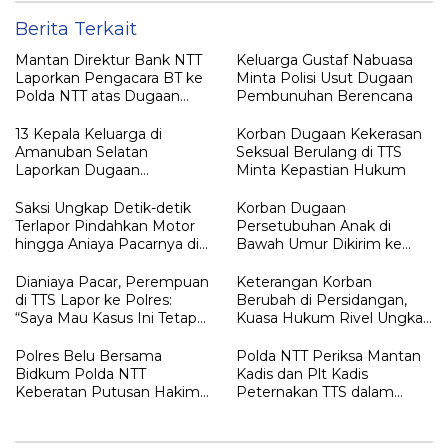
Berita Terkait
Mantan Direktur Bank NTT
Keluarga Gustaf Nabuasa
Laporkan Pengacara BT ke
Minta Polisi Usut Dugaan
Polda NTT atas Dugaan
Pembunuhan Berencana
tindak pidana Penipuan
13 Kepala Keluarga di
Korban Dugaan Kekerasan
Amanuban Selatan
Seksual Berulang di TTS
Laporkan Dugaan
Minta Kepastian Hukum
Pengrusakan Rumah ke
Polisi
Saksi Ungkap Detik-detik
Korban Dugaan
Terlapor Pindahkan Motor
Persetubuhan Anak di
hingga Aniaya Pacarnya di
Bawah Umur Dikirim ke
Oelet
Kalimantan
Dianiaya Pacar, Perempuan
Keterangan Korban
di TTS Lapor ke Polres:
Berubah di Persidangan,
“Saya Mau Kasus Ini Tetap
Kuasa Hukum Rivel Ungkap
Diproses”
Dugaan Intimidasi
Polres Belu Bersama
Polda NTT Periksa Mantan
Bidkum Polda NTT
Kadis dan Plt Kadis
Keberatan Putusan Hakim
Peternakan TTS dalam
Praperadilan Piche Kota
Penyelidikan Dugaan
Penyimpangan Kuota Sapi