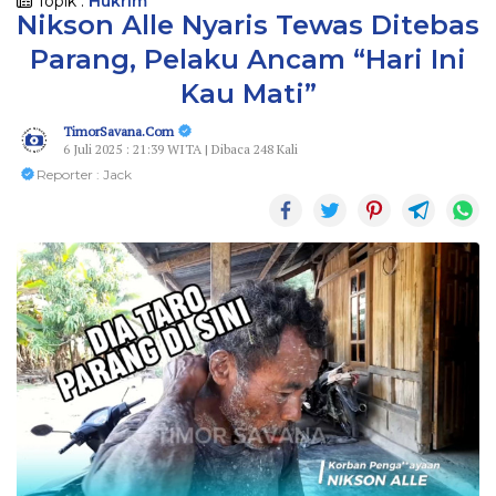
Topik :
Hukrim
Nikson Alle Nyaris Tewas Ditebas
Parang, Pelaku Ancam “Hari Ini
Kau Mati”
TimorSavana.Com
6 Juli 2025 : 21:39 WITA | Dibaca 248 Kali
Reporter : Jack