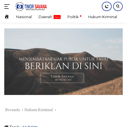
Langsung
ke
konten
Home
Nasional
Daerah
Politik
Hukum Kriminal
E
Beranda
Hukum Kriminal