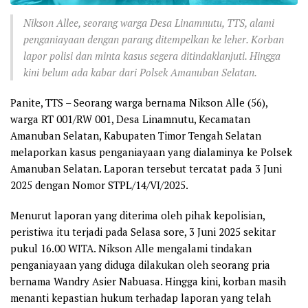
Nikson Allee, seorang warga Desa Linamnutu, TTS, alami
penganiayaan dengan parang ditempelkan ke leher. Korban
lapor polisi dan minta kasus segera ditindaklanjuti. Hingga
kini belum ada kabar dari Polsek Amanuban Selatan.
Panite, TTS – Seorang warga bernama Nikson Alle (56),
warga RT 001/RW 001, Desa Linamnutu, Kecamatan
Amanuban Selatan, Kabupaten Timor Tengah Selatan
melaporkan kasus penganiayaan yang dialaminya ke Polsek
Amanuban Selatan. Laporan tersebut tercatat pada 3 Juni
2025 dengan Nomor STPL/14/VI/2025.
Menurut laporan yang diterima oleh pihak kepolisian,
peristiwa itu terjadi pada Selasa sore, 3 Juni 2025 sekitar
pukul 16.00 WITA. Nikson Alle mengalami tindakan
penganiayaan yang diduga dilakukan oleh seorang pria
bernama Wandry Asier Nabuasa. Hingga kini, korban masih
menanti kepastian hukum terhadap laporan yang telah