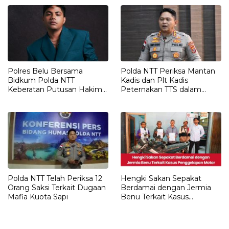
Polres Belu Bersama
Polda NTT Periksa Mantan
Bidkum Polda NTT
Kadis dan Plt Kadis
Keberatan Putusan Hakim
Peternakan TTS dalam
Praperadilan Piche Kota
Penyelidikan Dugaan
Penyimpangan Kuota Sapi
Polda NTT Telah Periksa 12
Hengki Sakan Sepakat
Orang Saksi Terkait Dugaan
Berdamai dengan Jermia
Mafia Kuota Sapi
Benu Terkait Kasus
Penggelapan Motor