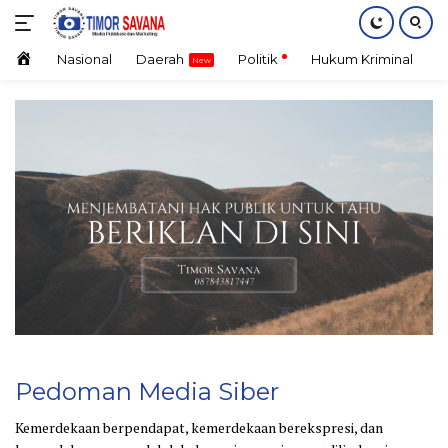
Langsung
ke
konten
Home
Nasional
Daerah
Politik
Hukum Kriminal
E
Pedoman Media Siber
Kemerdekaan berpendapat, kemerdekaan berekspresi, dan