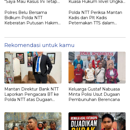
“Saya Mau Kasus Ini Tetap
Kuasa Hukum Rivel Ungkap
Diproses”
Dugaan Intimidasi
Polres Belu Bersama
Polda NTT Periksa Mantan
Bidkum Polda NTT
Kadis dan Plt Kadis
Keberatan Putusan Hakim
Peternakan TTS dalam
Praperadilan Piche Kota
Penyelidikan Dugaan
Penyimpangan Kuota Sapi
Rekomendasi untuk kamu
Mantan Direktur Bank NTT
Keluarga Gustaf Nabuasa
Laporkan Pengacara BT ke
Minta Polisi Usut Dugaan
Polda NTT atas Dugaan
Pembunuhan Berencana
tindak pidana Penipuan