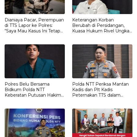
Dianiaya Pacar, Perempuan
Keterangan Korban
di TTS Lapor ke Polres:
Berubah di Persidangan,
“Saya Mau Kasus Ini Tetap
Kuasa Hukum Rivel Ungkap
Diproses”
Dugaan Intimidasi
Polres Belu Bersama
Polda NTT Periksa Mantan
Bidkum Polda NTT
Kadis dan Plt Kadis
Keberatan Putusan Hakim
Peternakan TTS dalam
Praperadilan Piche Kota
Penyelidikan Dugaan
Penyimpangan Kuota Sapi