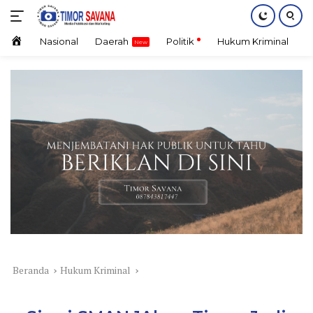
Langsung
ke
konten
Home
Nasional
Daerah
Politik
Hukum Kriminal
E
Beranda
Hukum Kriminal