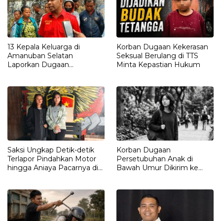
13 Kepala Keluarga di
Korban Dugaan Kekerasan
Amanuban Selatan
Seksual Berulang di TTS
Laporkan Dugaan
Minta Kepastian Hukum
Pengrusakan Rumah ke
Polisi
Saksi Ungkap Detik-detik
Korban Dugaan
Terlapor Pindahkan Motor
Persetubuhan Anak di
hingga Aniaya Pacarnya di
Bawah Umur Dikirim ke
Oelet
Kalimantan