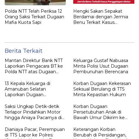
Polda NTT Telah Periksa 12
Hengki Sakan Sepakat
Orang Saksi Terkait Dugaan
Berdamai dengan Jermia
Mafia Kuota Sapi
Benu Terkait Kasus
Penggelapan Motor
Berita Terkait
Mantan Direktur Bank NTT
Keluarga Gustaf Nabuasa
Laporkan Pengacara BT ke
Minta Polisi Usut Dugaan
Polda NTT atas Dugaan
Pembunuhan Berencana
tindak pidana Penipuan
13 Kepala Keluarga di
Korban Dugaan Kekerasan
Amanuban Selatan
Seksual Berulang di TTS
Laporkan Dugaan
Minta Kepastian Hukum
Pengrusakan Rumah ke
Polisi
Saksi Ungkap Detik-detik
Korban Dugaan
Terlapor Pindahkan Motor
Persetubuhan Anak di
hingga Aniaya Pacarnya di
Bawah Umur Dikirim ke
Oelet
Kalimantan
Dianiaya Pacar, Perempuan
Keterangan Korban
di TTS Lapor ke Polres:
Berubah di Persidangan,