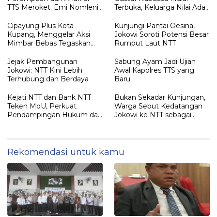
TTS Meroket. Emi Nomleni :
Terbuka, Keluarga Nilai Ada
Rumah Harus Jadi Tempat
Petunjuk Penting yang
Paling Aman
Belum Didalami Penyidik
Cipayung Plus Kota
Kunjungi Pantai Oesina,
Kupang, Menggelar Aksi
Jokowi Soroti Potensi Besar
Mimbar Bebas Tegaskan
Rumput Laut NTT
Penolakan Penyematan
Gelar “RAJA TIMOR”
Jejak Pembangunan
Sabung Ayam Jadi Ujian
Kepada JOKO WIDODO
Jokowi: NTT Kini Lebih
Awal Kapolres TTS yang
Terhubung dan Berdaya
Baru
Kejati NTT dan Bank NTT
Bukan Sekadar Kunjungan,
Teken MoU, Perkuat
Warga Sebut Kedatangan
Pendampingan Hukum dan
Jokowi ke NTT sebagai
Optimalisasi Pemulihan
Kepulangan yang
Aset Perbankan
Dirindukan
Rekomendasi untuk kamu