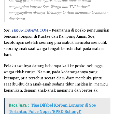
Seorang pria mabuk nyaris menculik anak di posko
pengungsian longsor Soe. Warga dan TNI berhasil
menggagalkan aksinya. Keluarga korban menuntut keamanan
diperketat.
Soe,
TIMOR SAVANA.COM
– Keamanan di posko pengungsian
bencana longsor di Kuatae dan Kampung Aman, Soe,
kecolongan setelah seorang pria mabuk mencoba menculik
seorang anak saat warga tengah beristirahat pada malam
hari.
Pelaku awalnya datang beberapa kali ke posko, sehingga
warga tidak curiga. Namun, pada kedatangannya yang
keempat, pria tersebut secara diam-diam membuka pintu
saat ibu-ibu dan anak-anak sedang tidur. Insiden ini memicu
kepanikan, dengan anak-anak menangis dan berteriak.
Baca Juga :
Tiga Difabel Korban Longsor di Soe
Terlantar, Polce Nope: "BPBD Bohong!"