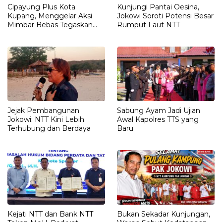
Cipayung Plus Kota
Kunjungi Pantai Oesina,
Kupang, Menggelar Aksi
Jokowi Soroti Potensi Besar
Mimbar Bebas Tegaskan
Rumput Laut NTT
Penolakan Penyematan
Gelar “RAJA TIMOR”
Kepada JOKO WIDODO
Jejak Pembangunan
Sabung Ayam Jadi Ujian
Jokowi: NTT Kini Lebih
Awal Kapolres TTS yang
Terhubung dan Berdaya
Baru
Kejati NTT dan Bank NTT
Bukan Sekadar Kunjungan,