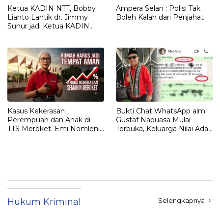
Ketua KADIN NTT, Bobby
Ampera Selan : Polisi Tak
Lianto Lantik dr. Jimmy
Boleh Kalah dari Penjahat
Sunur jadi Ketua KADIN
LEMBATA
Kasus Kekerasan
Bukti Chat WhatsApp alm.
Perempuan dan Anak di
Gustaf Nabuasa Mulai
TTS Meroket. Emi Nomleni :
Terbuka, Keluarga Nilai Ada
Rumah Harus Jadi Tempat
Petunjuk Penting yang
Paling Aman
Belum Didalami Penyidik
Hukum Kriminal
Selengkapnya