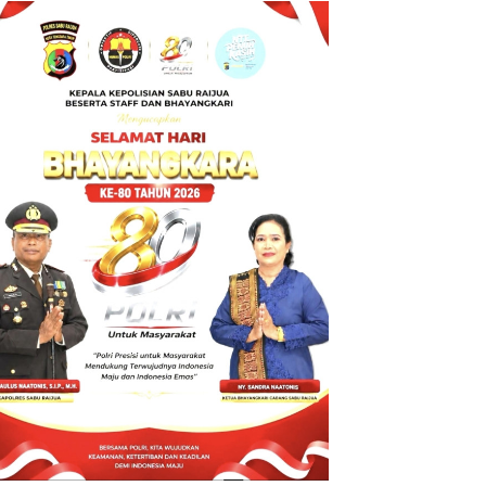
BT ke Polda
NTT atas
Dugaan
tindak pidana
Penipuan