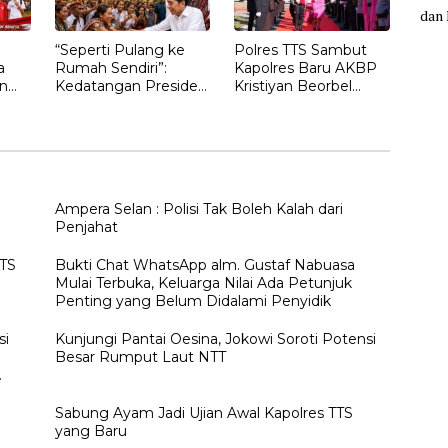
“Seperti Pulang ke
Polres TTS Sambut
a
Rumah Sendiri”:
Kapolres Baru AKBP
n
Kedatangan Presiden
Kristiyan Beorbel
Ketujuh RI Joko
Martino, Gantikan
gan
Widodo Disambut
AKBP Hendra
Hangat Masyarakat
Dorizen
NTT
Ampera Selan : Polisi Tak Boleh Kalah dari
Penjahat
TTS
Bukti Chat WhatsApp alm. Gustaf Nabuasa
Mulai Terbuka, Keluarga Nilai Ada Petunjuk
Penting yang Belum Didalami Penyidik
si
Kunjungi Pantai Oesina, Jokowi Soroti Potensi
Besar Rumput Laut NTT
h
Sabung Ayam Jadi Ujian Awal Kapolres TTS
yang Baru