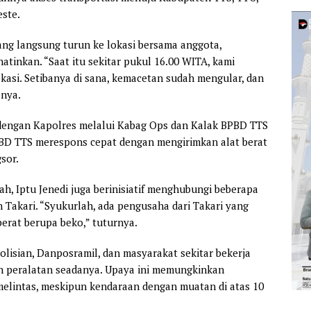
este.
yang langsung turun ke lokasi bersama anggota,
inkan. “Saat itu sekitar pukul 16.00 WITA, kami
asi. Setibanya di sana, kemacetan sudah mengular, dan
pnya.
si dengan Kapolres melalui Kabag Ops dan Kalak BPBD TTS
D TTS merespons cepat dengan mengirimkan alat berat
sor.
, Iptu Jenedi juga berinisiatif menghubungi beberapa
 Takari. “Syukurlah, ada pengusaha dari Takari yang
erat berupa beko,” tuturnya.
olisian, Danposramil, dan masyarakat sekitar bekerja
n peralatan seadanya. Upaya ini memungkinkan
elintas, meskipun kendaraan dengan muatan di atas 10