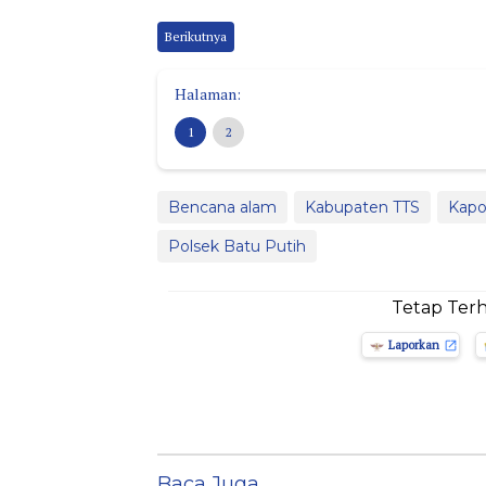
Berikutnya
Halaman:
1
2
Bencana alam
Kabupaten TTS
Kapo
Polsek Batu Putih
Tetap Ter
Laporkan
Baca Juga