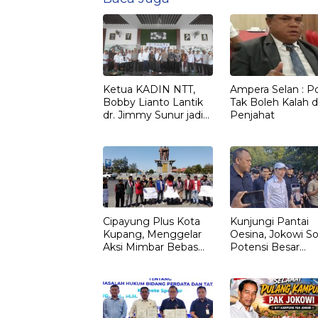
Ketua KADIN NTT,
Ampera Selan : Pol
Bobby Lianto Lantik
Tak Boleh Kalah d
dr. Jimmy Sunur jadi
Penjahat
Ketua KADIN
LEMBATA
Cipayung Plus Kota
Kunjungi Pantai
Kupang, Menggelar
Oesina, Jokowi So
Aksi Mimbar Bebas
Potensi Besar
Tegaskan Penolakan
Rumput Laut NT
Penyematan Gelar
“RAJA TIMOR”
Kepada JOKO
WIDODO