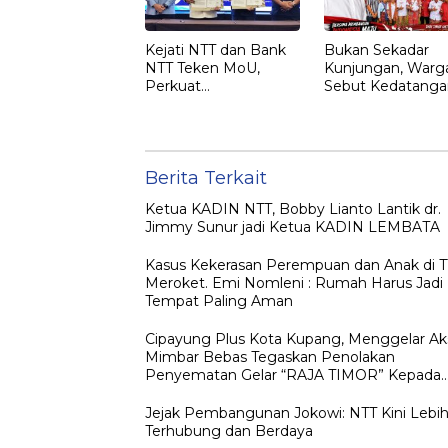
Kejati NTT dan Bank
Bukan Sekadar
NTT Teken MoU,
Kunjungan, Warg
Perkuat
Sebut Kedatanga
Pendampingan
Jokowi ke NTT
Hukum dan
sebagai Kepulan
Optimalisasi
yang Dirindukan
Pemulihan Aset
Perbankan
Berita Terkait
Ketua KADIN NTT, Bobby Lianto Lantik dr.
Jimmy Sunur jadi Ketua KADIN LEMBATA
Kasus Kekerasan Perempuan dan Anak di 
Meroket. Emi Nomleni : Rumah Harus Jadi
Tempat Paling Aman
Cipayung Plus Kota Kupang, Menggelar Ak
Mimbar Bebas Tegaskan Penolakan
Penyematan Gelar “RAJA TIMOR” Kepada
JOKO WIDODO
Jejak Pembangunan Jokowi: NTT Kini Lebi
Terhubung dan Berdaya