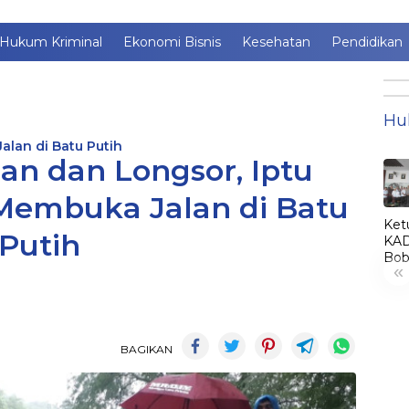
Hukum Kriminal
Ekonomi Bisnis
Kesehatan
Pendidikan
Hu
alan di Batu Putih
n dan Longsor, Iptu
Membuka Jalan di Batu
Ket
Putih
KAD
Bob
«
Lant
Jim
jadi
KA
LE
BAGIKAN