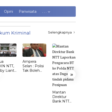
Opini
Pariwisata
. . .
kum Kriminal
Selengkapnya
ua
Ampera
Kasus
IN NTT,
Selan : Polisi
Kekerasan
by Lianto
Tak Boleh
Perempuan
»
ik dr.
Kalah dari
dan Anak di
my Sunur
Penjahat
TTS Meroket.
 Ketua
Emi Nomleni
DIN
: Rumah
Mantan
MBATA
Harus Jadi
Direktur
Tempat
Bank NTT
Paling Aman
Laporkan
Pengacara