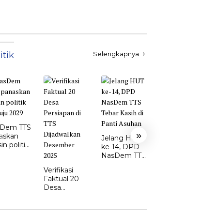
itik
Selengkapnya
Ketua DPD
Perindo TTS:
Dem TTS
Yoram
»
askan
Nakamnanu
Jelang HUT
n politik
Siap Perkuat
ke-14, DPD
uju 2029
Sinergi di
NasDem TTS
DPRD
Tebar Kasih
Verifikasi
di Panti
Faktual 20
Asuhan
Desa
Persiapan di
TTS
Dijadwalkan