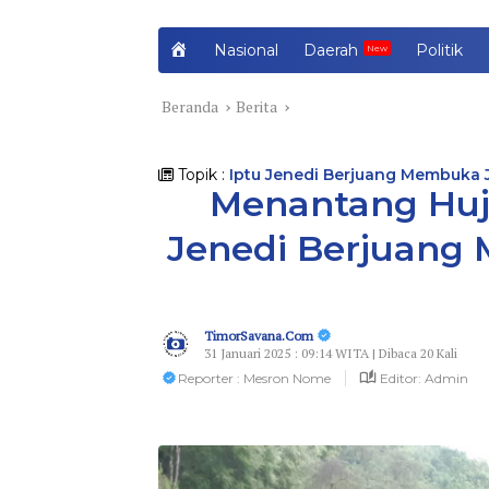
H
Nasional
Daerah
Politik
o
m
Beranda
Berita
e
Topik :
Iptu Jenedi Berjuang Membuka J
Menantang Huja
Jenedi Berjuang 
TimorSavana.Com
31 Januari 2025 : 09:14 WITA | Dibaca 20 Kali
Reporter : Mesron Nome
Editor: Admin