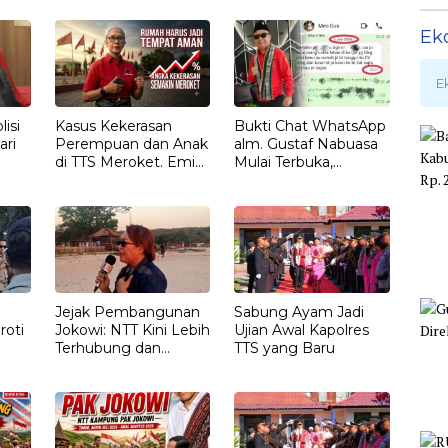
Ek
E
isi
Kasus Kekerasan
Bukti Chat WhatsApp
ari
Perempuan dan Anak
alm. Gustaf Nabuasa
di TTS Meroket. Emi
Mulai Terbuka,
Nomleni : Rumah
Keluarga Nilai Ada
Harus Jadi Tempat
Petunjuk Penting
Paling Aman
yang Belum Didalami
Penyidik
Jejak Pembangunan
Sabung Ayam Jadi
roti
Jokowi: NTT Kini Lebih
Ujian Awal Kapolres
Terhubung dan
TTS yang Baru
T
Berdaya