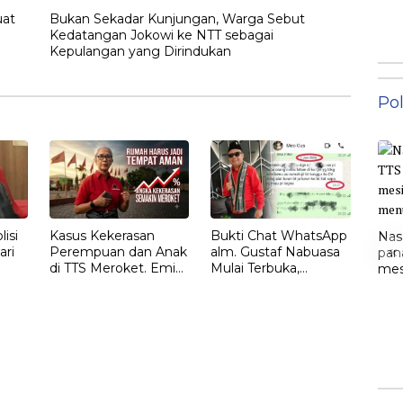
uat
Bukan Sekadar Kunjungan, Warga Sebut
Kedatangan Jokowi ke NTT sebagai
Kepulangan yang Dirindukan
Pol
isi
Kasus Kekerasan
Bukti Chat WhatsApp
Nas
«
ari
Perempuan dan Anak
alm. Gustaf Nabuasa
pan
di TTS Meroket. Emi
Mulai Terbuka,
mesi
Nomleni : Rumah
Keluarga Nilai Ada
men
Harus Jadi Tempat
Petunjuk Penting
Paling Aman
yang Belum Didalami
Penyidik