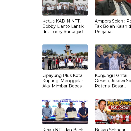
Ketua KADIN NTT,
Ampera Selan : Pol
Bobby Lianto Lantik
Tak Boleh Kalah d
dr. Jimmy Sunur jadi
Penjahat
Ketua KADIN
LEMBATA
Cipayung Plus Kota
Kunjungi Pantai
Kupang, Menggelar
Oesina, Jokowi So
Aksi Mimbar Bebas
Potensi Besar
Tegaskan Penolakan
Rumput Laut NT
Penyematan Gelar
“RAJA TIMOR”
Kepada JOKO
WIDODO
Kejati NTT dan Bank
Bukan Sekadar