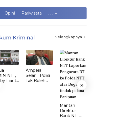
Opini
Pariwisata
. . .
kum Kriminal
Selengkapnya
ua
Ampera
Kasus
IN NTT,
Selan : Polisi
Kekerasan
by Lianto
Tak Boleh
Perempuan
»
ik dr.
Kalah dari
dan Anak di
my Sunur
Penjahat
TTS Meroket.
 Ketua
Emi Nomleni
DIN
: Rumah
Mantan
MBATA
Harus Jadi
Direktur
Tempat
Bank NTT
Paling Aman
Laporkan
Pengacara