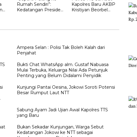
a
Rumah Sendiri”:
Kapolres Baru AKBP
n
Kedatangan Presiden
Kristiyan Beorbel
Ketujuh RI Joko
Martino, Gantikan
gan
Widodo Disambut
AKBP Hendra
Hangat Masyarakat
Dorizen
NTT
Ampera Selan : Polisi Tak Boleh Kalah dari
Penjahat
TTS
Bukti Chat WhatsApp alm. Gustaf Nabuasa
Mulai Terbuka, Keluarga Nilai Ada Petunjuk
Penting yang Belum Didalami Penyidik
si
Kunjungi Pantai Oesina, Jokowi Soroti Potensi
Besar Rumput Laut NTT
h
Sabung Ayam Jadi Ujian Awal Kapolres TTS
yang Baru
uat
Bukan Sekadar Kunjungan, Warga Sebut
Kedatangan Jokowi ke NTT sebagai