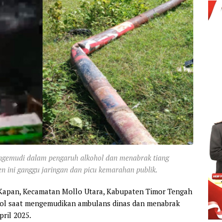
ngemudi dalam pengaruh alkohol dan menabrak tiang
n ini ganggu jaringan dan picu kemarahan publik.
Kapan, Kecamatan Mollo Utara, Kabupaten Timor Tengah
ohol saat mengemudikan ambulans dinas dan menabrak
pril 2025.