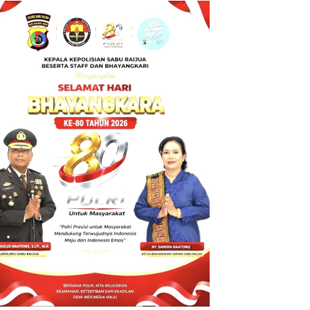
BT ke Polda
NTT atas
Dugaan
tindak pidana
Penipuan