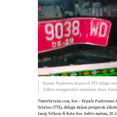
Kepala Puskesmas Kapan di TTS diduga me
Telkom menggunakan ambulans dinas. Inside
TimorSavana.com, Soe – Kepala Puskesmas 
Selatan (TTS), diduga dalam pengaruh alk
tiang Telkom di Kota Soe, Sabtu malam, 20 A