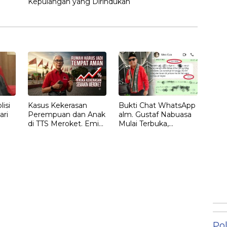
Kepulangan yang Dirindukan
isi
Kasus Kekerasan
Bukti Chat WhatsApp
ari
Perempuan dan Anak
alm. Gustaf Nabuasa
di TTS Meroket. Emi
Mulai Terbuka,
Nomleni : Rumah
Keluarga Nilai Ada
Harus Jadi Tempat
Petunjuk Penting
Paling Aman
yang Belum Didalami
Penyidik
Pol