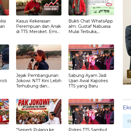
isi
Kasus Kekerasan
Bukti Chat WhatsApp
ari
Perempuan dan Anak
alm. Gustaf Nabuasa
di TTS Meroket. Emi
Mulai Terbuka,
Nomleni : Rumah
Keluarga Nilai Ada
Harus Jadi Tempat
Petunjuk Penting
Paling Aman
yang Belum Didalami
Penyidik
Jejak Pembangunan
Sabung Ayam Jadi
roti
Jokowi: NTT Kini Lebih
Ujian Awal Kapolres
Terhubung dan
TTS yang Baru
T
Berdaya
Ek
E
“Seperti Pulang ke
Polres TTS Sambut