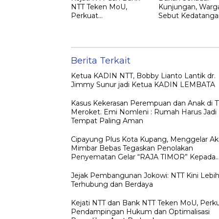
NTT Teken MoU,
Kunjungan, Warg
Perkuat
Sebut Kedatanga
Pendampingan
Jokowi ke NTT
Hukum dan
sebagai Kepulan
Optimalisasi
yang Dirindukan
Pemulihan Aset
Perbankan
Berita Terkait
Ketua KADIN NTT, Bobby Lianto Lantik dr.
Jimmy Sunur jadi Ketua KADIN LEMBATA
Kasus Kekerasan Perempuan dan Anak di 
Meroket. Emi Nomleni : Rumah Harus Jadi
Tempat Paling Aman
Cipayung Plus Kota Kupang, Menggelar Ak
Mimbar Bebas Tegaskan Penolakan
Penyematan Gelar “RAJA TIMOR” Kepada
JOKO WIDODO
Jejak Pembangunan Jokowi: NTT Kini Lebi
Terhubung dan Berdaya
Kejati NTT dan Bank NTT Teken MoU, Perk
Pendampingan Hukum dan Optimalisasi