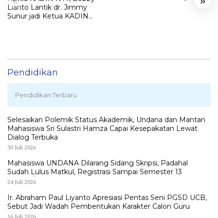
«
»
Lianto Lantik dr. Jimmy
Sunur jadi Ketua KADIN
LEMBATA
Pendidikan
Pendidikan Terbaru
Selesaikan Polemik Status Akademik, Undana dan Mantan
Mahasiswa Sri Sulastri Hamza Capai Kesepakatan Lewat
Dialog Terbuka
30 Juli 2026
Mahasiswa UNDANA Dilarang Sidang Skripsi, Padahal
Sudah Lulus Matkul, Registrasi Sampai Semester 13
24 Juli 2026
Ir. Abraham Paul Liyanto Apresiasi Pentas Seni PGSD UCB,
Sebut Jadi Wadah Pembentukan Karakter Calon Guru
16 Juli 2026