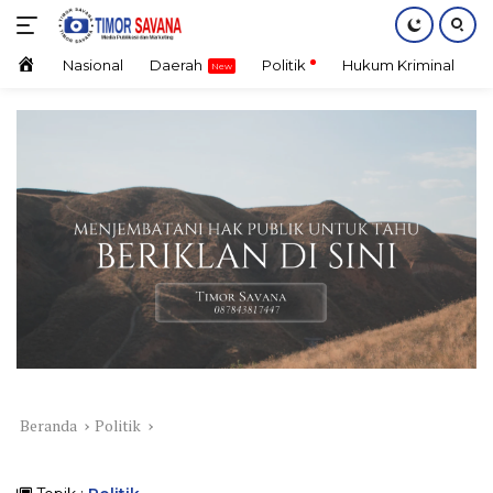
Langsung
ke
konten
Home
Nasional
Daerah
Politik
Hukum Kriminal
E
Beranda
Politik