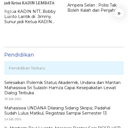
Ampera Selan : Polisi Tak
Boleh Kalah dari Penjahat
Ketua KADIN NTT, Bobby
«
»
Lianto Lantik dr. Jimmy
Sunur jadi Ketua KADIN
LEMBATA
Pendidikan
Pendidikan Terbaru
Selesaikan Polemik Status Akademik, Undana dan Mantan
Mahasiswa Sri Sulastri Hamza Capai Kesepakatan Lewat
Dialog Terbuka
30 Juli 2026
Mahasiswa UNDANA Dilarang Sidang Skripsi, Padahal
Sudah Lulus Matkul, Registrasi Sampai Semester 13
24 Juli 2026