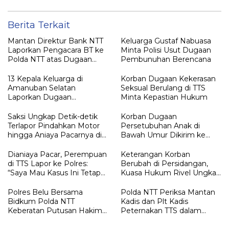
Berita Terkait
Mantan Direktur Bank NTT
Keluarga Gustaf Nabuasa
Laporkan Pengacara BT ke
Minta Polisi Usut Dugaan
Polda NTT atas Dugaan
Pembunuhan Berencana
tindak pidana Penipuan
13 Kepala Keluarga di
Korban Dugaan Kekerasan
Amanuban Selatan
Seksual Berulang di TTS
Laporkan Dugaan
Minta Kepastian Hukum
Pengrusakan Rumah ke
Polisi
Saksi Ungkap Detik-detik
Korban Dugaan
Terlapor Pindahkan Motor
Persetubuhan Anak di
hingga Aniaya Pacarnya di
Bawah Umur Dikirim ke
Oelet
Kalimantan
Dianiaya Pacar, Perempuan
Keterangan Korban
di TTS Lapor ke Polres:
Berubah di Persidangan,
“Saya Mau Kasus Ini Tetap
Kuasa Hukum Rivel Ungkap
Diproses”
Dugaan Intimidasi
Polres Belu Bersama
Polda NTT Periksa Mantan
Bidkum Polda NTT
Kadis dan Plt Kadis
Keberatan Putusan Hakim
Peternakan TTS dalam
Praperadilan Piche Kota
Penyelidikan Dugaan