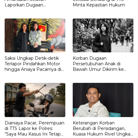
Laporkan Dugaan
Minta Kepastian Hukum
Pengrusakan Rumah ke
Polisi
Saksi Ungkap Detik-detik
Korban Dugaan
Terlapor Pindahkan Motor
Persetubuhan Anak di
hingga Aniaya Pacarnya di
Bawah Umur Dikirim ke
Oelet
Kalimantan
Dianiaya Pacar, Perempuan
Keterangan Korban
di TTS Lapor ke Polres:
Berubah di Persidangan,
“Saya Mau Kasus Ini Tetap
Kuasa Hukum Rivel Ungkap