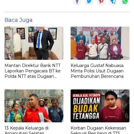
Baca Juga
Mantan Direktur Bank NTT
Keluarga Gustaf Nabuasa
Laporkan Pengacara BT ke
Minta Polisi Usut Dugaan
Polda NTT atas Dugaan
Pembunuhan Berencana
tindak pidana Penipuan
13 Kepala Keluarga di
Korban Dugaan Kekerasan
Amanuban Selatan
Seksual Berulang di TTS