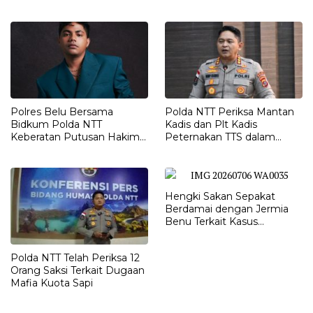
Diproses”
Dugaan Intimidasi
Polres Belu Bersama
Polda NTT Periksa Mantan
Bidkum Polda NTT
Kadis dan Plt Kadis
Keberatan Putusan Hakim
Peternakan TTS dalam
Praperadilan Piche Kota
Penyelidikan Dugaan
Penyimpangan Kuota Sapi
Hengki Sakan Sepakat
Berdamai dengan Jermia
Benu Terkait Kasus
Penggelapan Motor
Polda NTT Telah Periksa 12
Orang Saksi Terkait Dugaan
Mafia Kuota Sapi