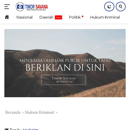
Langsung
ke
konten
Home
Nasional
Daerah
Politik
Hukum Kriminal
E
Beranda
Hukum Kriminal