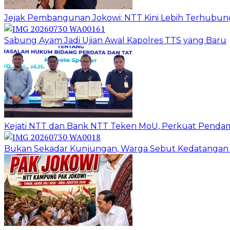
Jejak Pembangunan Jokowi: NTT Kini Lebih Terhubun
Sabung Ayam Jadi Ujian Awal Kapolres TTS yang Baru
Kejati NTT dan Bank NTT Teken MoU, Perkuat Penda
Bukan Sekadar Kunjungan, Warga Sebut Kedatangan 