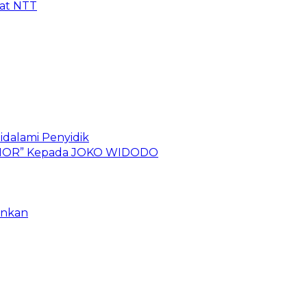
kat NTT
idalami Penyidik
 TIMOR” Kepada JOKO WIDODO
ankan