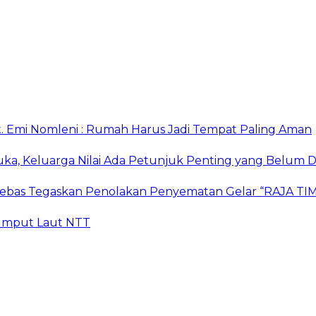
. Emi Nomleni : Rumah Harus Jadi Tempat Paling Aman
ka, Keluarga Nilai Ada Petunjuk Penting yang Belum D
r Bebas Tegaskan Penolakan Penyematan Gelar “RAJA
 Rumput Laut NTT