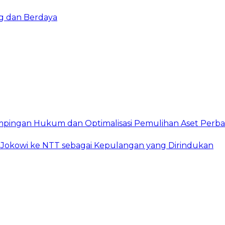
g dan Berdaya
mpingan Hukum dan Optimalisasi Pemulihan Aset Perb
Jokowi ke NTT sebagai Kepulangan yang Dirindukan