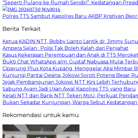
“Seperti Pulang ke Rumah Sendiri”: Kedatangan Pres
Polres TTS Sambut Kapolres Baru AKBP Kristiyan Beor
Berita Terkait
Ketua KADIN NTT, Bobby Lianto Lantik dr. Jimmy Sun
Ampera Selan : Polisi Tak Boleh Kalah dari Penjahat
Kasus Kekerasan Perempuan dan Anak di TTS Meroket
Bukti Chat WhatsApp alm. Gustaf Nabuasa Mulai Terbu
Cipayung Plus Kota Kupang, Menggelar Aksi Mimba
Kunjungi Pantai Oesina, Jokowi Soroti Potensi Besar
Jejak Pembangunan Jokowi: NTT Kini Lebih Terhubun
Sabung Ayam Jadi Ujian Awal Kapolres TTS yang Baru
Kejati NTT dan Bank NTT Teken MoU, Perkuat Penda
Bukan Sekadar Kunjungan, Warga Sebut Kedatangan 
Rekomendasi untuk kamu