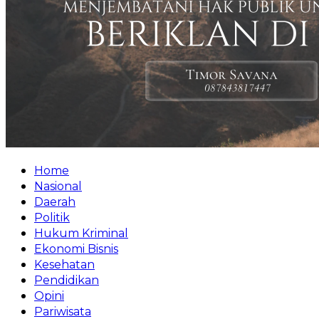
Home
Nasional
Daerah
Politik
Hukum Kriminal
Ekonomi Bisnis
Kesehatan
Pendidikan
Opini
Pariwisata