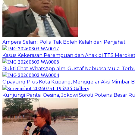
Ampera Selan : Polisi Tak Boleh Kalah dari Penjahat
Kasus Kekerasan Perempuan dan Anak di TTS Meroket
Bukti Chat WhatsApp alm. Gustaf Nabuasa Mulai Terbu
Cipayung Plus Kota Kupang, Menggelar Aksi Mimba
Kunjungi Pantai Oesina, Jokowi Soroti Potensi Besar