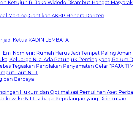
iden Ketujuh RI Joko Widodo Disambut Hangat Masyara
bel Martino, Gantikan AKBP Hendra Dorizen
ur jadi Ketua KADIN LEMBATA
. Emi Nomleni : Rumah Harus Jadi Tempat Paling Aman
ka, Keluarga Nilai Ada Petunjuk Penting yang Belum D
r Bebas Tegaskan Penolakan Penyematan Gelar “RAJA
 Rumput Laut NTT
g dan Berdaya
mpingan Hukum dan Optimalisasi Pemulihan Aset Perb
Jokowi ke NTT sebagai Kepulangan yang Dirindukan