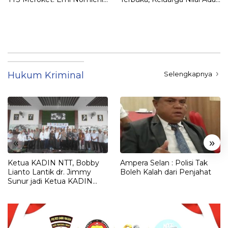
Rumah Harus Jadi Tempat
Petunjuk Penting yang
Paling Aman
Belum Didalami Penyidik
Hukum Kriminal
Selengkapnya
«
»
Ketua KADIN NTT, Bobby
Ampera Selan : Polisi Tak
Lianto Lantik dr. Jimmy
Boleh Kalah dari Penjahat
Sunur jadi Ketua KADIN
LEMBATA