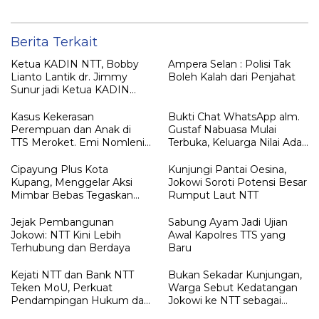
Masyarakat NTT
Berita Terkait
Ketua KADIN NTT, Bobby
Ampera Selan : Polisi Tak
Lianto Lantik dr. Jimmy
Boleh Kalah dari Penjahat
Sunur jadi Ketua KADIN
LEMBATA
Kasus Kekerasan
Bukti Chat WhatsApp alm.
Perempuan dan Anak di
Gustaf Nabuasa Mulai
TTS Meroket. Emi Nomleni :
Terbuka, Keluarga Nilai Ada
Rumah Harus Jadi Tempat
Petunjuk Penting yang
Paling Aman
Belum Didalami Penyidik
Cipayung Plus Kota
Kunjungi Pantai Oesina,
Kupang, Menggelar Aksi
Jokowi Soroti Potensi Besar
Mimbar Bebas Tegaskan
Rumput Laut NTT
Penolakan Penyematan
Gelar “RAJA TIMOR”
Jejak Pembangunan
Sabung Ayam Jadi Ujian
Kepada JOKO WIDODO
Jokowi: NTT Kini Lebih
Awal Kapolres TTS yang
Terhubung dan Berdaya
Baru
Kejati NTT dan Bank NTT
Bukan Sekadar Kunjungan,
Teken MoU, Perkuat
Warga Sebut Kedatangan
Pendampingan Hukum dan
Jokowi ke NTT sebagai
Optimalisasi Pemulihan
Kepulangan yang