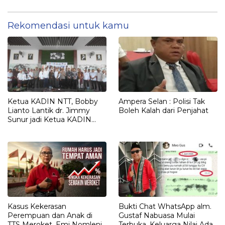
Aset Perbankan
Dirindukan
Rekomendasi untuk kamu
Ketua KADIN NTT, Bobby
Ampera Selan : Polisi Tak
Lianto Lantik dr. Jimmy
Boleh Kalah dari Penjahat
Sunur jadi Ketua KADIN
LEMBATA
Kasus Kekerasan
Bukti Chat WhatsApp alm.
Perempuan dan Anak di
Gustaf Nabuasa Mulai
TTS Meroket. Emi Nomleni :
Terbuka, Keluarga Nilai Ada