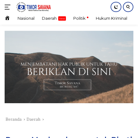
Langsung
ke
konten
Home
Nasional
Daerah
Politik
Hukum Kriminal
E
Beranda
Daerah