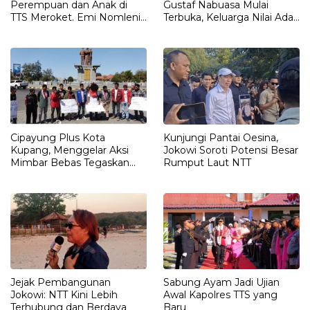
Perempuan dan Anak di
Gustaf Nabuasa Mulai
TTS Meroket. Emi Nomleni :
Terbuka, Keluarga Nilai Ada
Rumah Harus Jadi Tempat
Petunjuk Penting yang
Paling Aman
Belum Didalami Penyidik
Cipayung Plus Kota
Kunjungi Pantai Oesina,
Kupang, Menggelar Aksi
Jokowi Soroti Potensi Besar
Mimbar Bebas Tegaskan
Rumput Laut NTT
Penolakan Penyematan
Gelar “RAJA TIMOR”
Kepada JOKO WIDODO
Jejak Pembangunan
Sabung Ayam Jadi Ujian
Jokowi: NTT Kini Lebih
Awal Kapolres TTS yang
Terhubung dan Berdaya
Baru