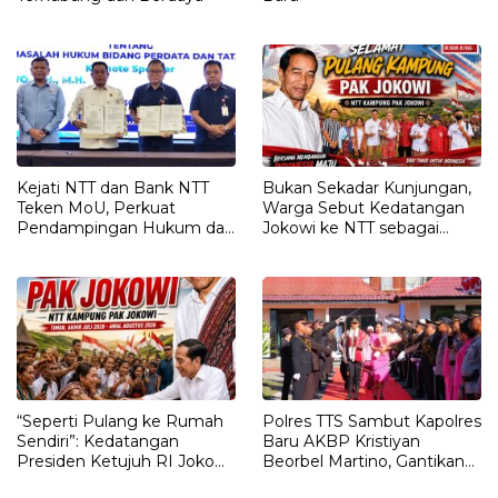
Kejati NTT dan Bank NTT
Bukan Sekadar Kunjungan,
Teken MoU, Perkuat
Warga Sebut Kedatangan
Pendampingan Hukum dan
Jokowi ke NTT sebagai
Optimalisasi Pemulihan
Kepulangan yang
Aset Perbankan
Dirindukan
“Seperti Pulang ke Rumah
Polres TTS Sambut Kapolres
Sendiri”: Kedatangan
Baru AKBP Kristiyan
Presiden Ketujuh RI Joko
Beorbel Martino, Gantikan
Widodo Disambut Hangat
AKBP Hendra Dorizen