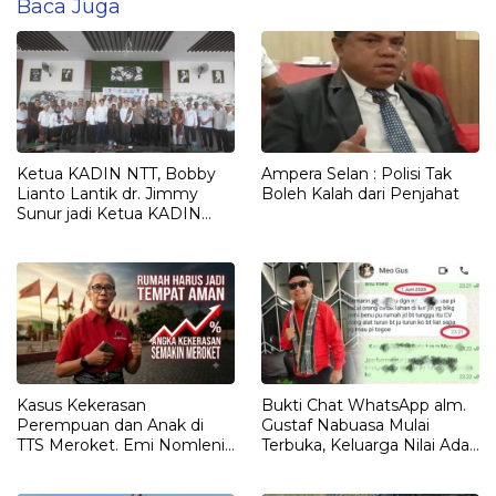
Baca Juga
Ketua KADIN NTT, Bobby
Ampera Selan : Polisi Tak
Lianto Lantik dr. Jimmy
Boleh Kalah dari Penjahat
Sunur jadi Ketua KADIN
LEMBATA
Kasus Kekerasan
Bukti Chat WhatsApp alm.
Perempuan dan Anak di
Gustaf Nabuasa Mulai
TTS Meroket. Emi Nomleni :
Terbuka, Keluarga Nilai Ada
Rumah Harus Jadi Tempat
Petunjuk Penting yang
Paling Aman
Belum Didalami Penyidik