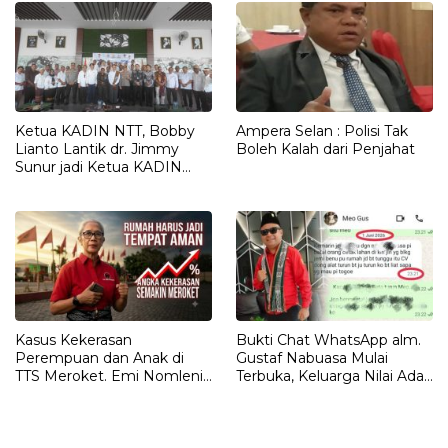
Ketua KADIN NTT, Bobby
Ampera Selan : Polisi Tak
Lianto Lantik dr. Jimmy
Boleh Kalah dari Penjahat
Sunur jadi Ketua KADIN
LEMBATA
Kasus Kekerasan
Bukti Chat WhatsApp alm.
Perempuan dan Anak di
Gustaf Nabuasa Mulai
TTS Meroket. Emi Nomleni :
Terbuka, Keluarga Nilai Ada
Rumah Harus Jadi Tempat
Petunjuk Penting yang
Paling Aman
Belum Didalami Penyidik