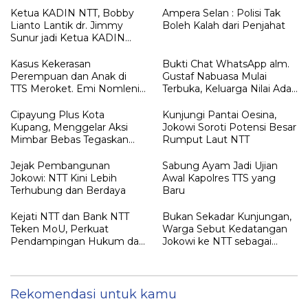
Ketua KADIN NTT, Bobby
Ampera Selan : Polisi Tak
Lianto Lantik dr. Jimmy
Boleh Kalah dari Penjahat
Sunur jadi Ketua KADIN
LEMBATA
Kasus Kekerasan
Bukti Chat WhatsApp alm.
Perempuan dan Anak di
Gustaf Nabuasa Mulai
TTS Meroket. Emi Nomleni :
Terbuka, Keluarga Nilai Ada
Rumah Harus Jadi Tempat
Petunjuk Penting yang
Paling Aman
Belum Didalami Penyidik
Cipayung Plus Kota
Kunjungi Pantai Oesina,
Kupang, Menggelar Aksi
Jokowi Soroti Potensi Besar
Mimbar Bebas Tegaskan
Rumput Laut NTT
Penolakan Penyematan
Gelar “RAJA TIMOR”
Jejak Pembangunan
Sabung Ayam Jadi Ujian
Kepada JOKO WIDODO
Jokowi: NTT Kini Lebih
Awal Kapolres TTS yang
Terhubung dan Berdaya
Baru
Kejati NTT dan Bank NTT
Bukan Sekadar Kunjungan,
Teken MoU, Perkuat
Warga Sebut Kedatangan
Pendampingan Hukum dan
Jokowi ke NTT sebagai
Optimalisasi Pemulihan
Kepulangan yang
Aset Perbankan
Dirindukan
Rekomendasi untuk kamu