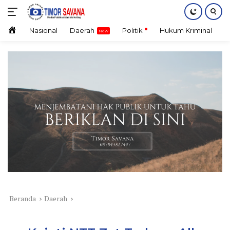
Langsung
ke
konten
Home
Nasional
Daerah
Politik
Hukum Kriminal
E
Beranda
Daerah