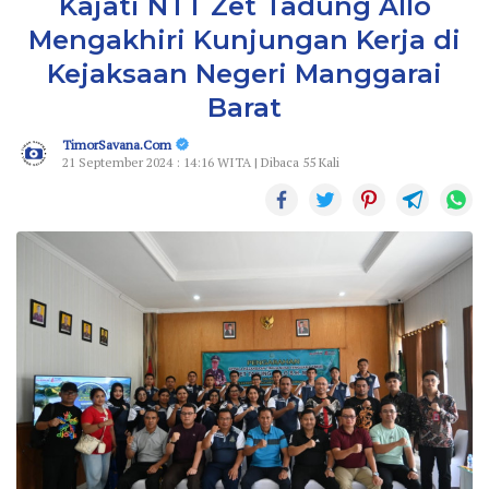
Kajati NTT Zet Tadung Allo
Mengakhiri Kunjungan Kerja di
Kejaksaan Negeri Manggarai
Barat
TimorSavana.Com
21 September 2024 : 14:16 WITA | Dibaca 55 Kali