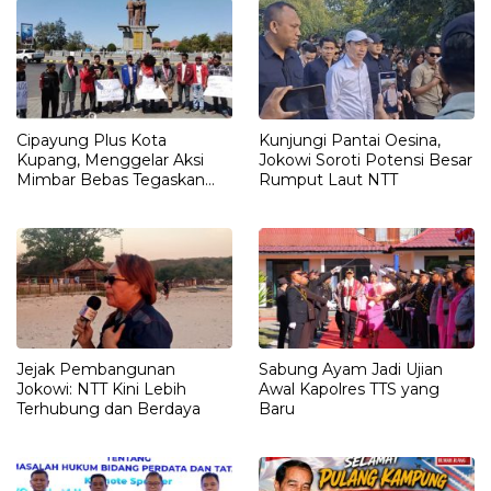
Cipayung Plus Kota
Kunjungi Pantai Oesina,
Kupang, Menggelar Aksi
Jokowi Soroti Potensi Besar
Mimbar Bebas Tegaskan
Rumput Laut NTT
Penolakan Penyematan
Gelar “RAJA TIMOR”
Kepada JOKO WIDODO
Jejak Pembangunan
Sabung Ayam Jadi Ujian
Jokowi: NTT Kini Lebih
Awal Kapolres TTS yang
Terhubung dan Berdaya
Baru