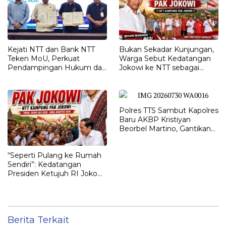
Kejati NTT dan Bank NTT
Bukan Sekadar Kunjungan,
Teken MoU, Perkuat
Warga Sebut Kedatangan
Pendampingan Hukum dan
Jokowi ke NTT sebagai
Optimalisasi Pemulihan
Kepulangan yang
Aset Perbankan
Dirindukan
Polres TTS Sambut Kapolres
Baru AKBP Kristiyan
Beorbel Martino, Gantikan
AKBP Hendra Dorizen
“Seperti Pulang ke Rumah
Sendiri”: Kedatangan
Presiden Ketujuh RI Joko
Widodo Disambut Hangat
Masyarakat NTT
Berita Terkait