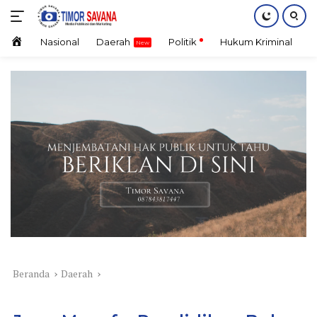
Langsung
ke
konten
Home
Nasional
Daerah
Politik
Hukum Kriminal
E
Beranda
Daerah