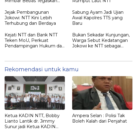
Mimbar Bebas Tegaskan
Rumput Laut NTT
Penolakan Penyematan
Gelar “RAJA TIMOR”
Jejak Pembangunan
Sabung Ayam Jadi Ujian
Kepada JOKO WIDODO
Jokowi: NTT Kini Lebih
Awal Kapolres TTS yang
Terhubung dan Berdaya
Baru
Kejati NTT dan Bank NTT
Bukan Sekadar Kunjungan,
Teken MoU, Perkuat
Warga Sebut Kedatangan
Pendampingan Hukum dan
Jokowi ke NTT sebagai
Optimalisasi Pemulihan
Kepulangan yang
Aset Perbankan
Dirindukan
Rekomendasi untuk kamu
Ketua KADIN NTT, Bobby
Ampera Selan : Polisi Tak
Lianto Lantik dr. Jimmy
Boleh Kalah dari Penjahat
Sunur jadi Ketua KADIN
LEMBATA