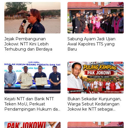
Kepada JOKO WIDODO
Jejak Pembangunan
Sabung Ayam Jadi Ujian
Jokowi: NTT Kini Lebih
Awal Kapolres TTS yang
Terhubung dan Berdaya
Baru
Kejati NTT dan Bank NTT
Bukan Sekadar Kunjungan,
Teken MoU, Perkuat
Warga Sebut Kedatangan
Pendampingan Hukum dan
Jokowi ke NTT sebagai
Optimalisasi Pemulihan
Kepulangan yang
Aset Perbankan
Dirindukan