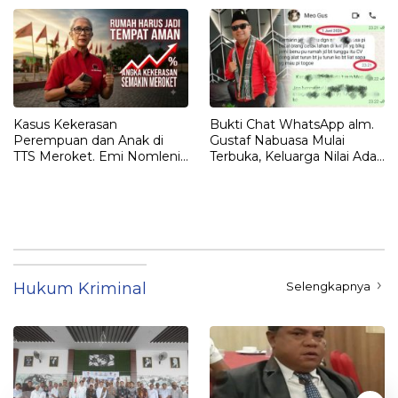
Kasus Kekerasan
Bukti Chat WhatsApp alm.
Perempuan dan Anak di
Gustaf Nabuasa Mulai
TTS Meroket. Emi Nomleni :
Terbuka, Keluarga Nilai Ada
Rumah Harus Jadi Tempat
Petunjuk Penting yang
Paling Aman
Belum Didalami Penyidik
Hukum Kriminal
Selengkapnya