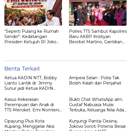
“Seperti Pulang ke Rumah
Polres TTS Sambut Kapolres
Sendiri”: Kedatangan
Baru AKBP Kristiyan
Presiden Ketujuh RI Joko
Beorbel Martino, Gantikan
Widodo Disambut Hangat
AKBP Hendra Dorizen
Masyarakat NTT
Berita Terkait
Ketua KADIN NTT, Bobby
Ampera Selan : Polisi Tak
Lianto Lantik dr. Jimmy
Boleh Kalah dari Penjahat
Sunur jadi Ketua KADIN
LEMBATA
Kasus Kekerasan
Bukti Chat WhatsApp alm.
Perempuan dan Anak di
Gustaf Nabuasa Mulai
TTS Meroket. Emi Nomleni :
Terbuka, Keluarga Nilai Ada
Rumah Harus Jadi Tempat
Petunjuk Penting yang
Paling Aman
Belum Didalami Penyidik
Cipayung Plus Kota
Kunjungi Pantai Oesina,
Kupang, Menggelar Aksi
Jokowi Soroti Potensi Besar