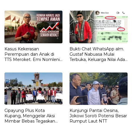
LEMBATA
Kasus Kekerasan
Bukti Chat WhatsApp alm.
Perempuan dan Anak di
Gustaf Nabuasa Mulai
TTS Meroket. Emi Nomleni :
Terbuka, Keluarga Nilai Ada
Rumah Harus Jadi Tempat
Petunjuk Penting yang
Paling Aman
Belum Didalami Penyidik
Cipayung Plus Kota
Kunjungi Pantai Oesina,
Kupang, Menggelar Aksi
Jokowi Soroti Potensi Besar
Mimbar Bebas Tegaskan
Rumput Laut NTT
Penolakan Penyematan
Gelar “RAJA TIMOR”