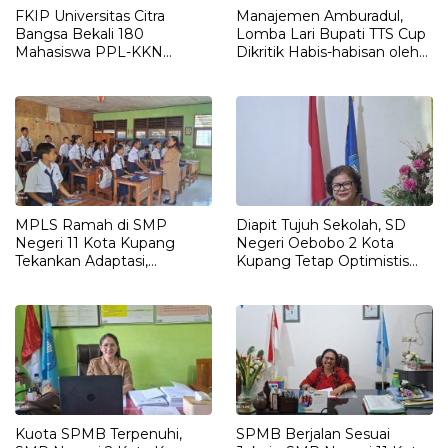
FKIP Universitas Citra
Manajemen Amburadul,
Bangsa Bekali 180
Lomba Lari Bupati TTS Cup
Mahasiswa PPL-KKN
Dikritik Habis-habisan oleh
Integratif, Siapkan Calon
Orang Tua Peserta
Guru Profesional dan
Adaptif
MPLS Ramah di SMP
Diapit Tujuh Sekolah, SD
Negeri 11 Kota Kupang
Negeri Oebobo 2 Kota
Tekankan Adaptasi,
Kupang Tetap Optimistis
Pendidikan Karakter, dan
Meski Kuota SPMB Belum
Tanpa Perpeloncoan
Terpenuhi
Kuota SPMB Terpenuhi,
SPMB Berjalan Sesuai