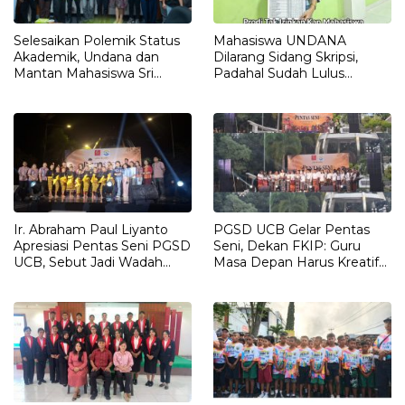
Selesaikan Polemik Status
Mahasiswa UNDANA
Akademik, Undana dan
Dilarang Sidang Skripsi,
Mantan Mahasiswa Sri
Padahal Sudah Lulus
Sulastri Hamza Capai
Matkul, Registrasi Sampai
Kesepakatan Lewat Dialog
Semester 13
Terbuka
Ir. Abraham Paul Liyanto
PGSD UCB Gelar Pentas
Apresiasi Pentas Seni PGSD
Seni, Dekan FKIP: Guru
UCB, Sebut Jadi Wadah
Masa Depan Harus Kreatif
Pembentukan Karakter
dan Berakar pada Budaya
Calon Guru