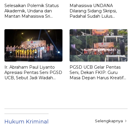
Selesaikan Polemik Status
Mahasiswa UNDANA
Akademik, Undana dan
Dilarang Sidang Skripsi,
Mantan Mahasiswa Sri
Padahal Sudah Lulus
Sulastri Hamza Capai
Matkul, Registrasi Sampai
Kesepakatan Lewat Dialog
Semester 13
Terbuka
Ir. Abraham Paul Liyanto
PGSD UCB Gelar Pentas
Apresiasi Pentas Seni PGSD
Seni, Dekan FKIP: Guru
UCB, Sebut Jadi Wadah
Masa Depan Harus Kreatif
Pembentukan Karakter
dan Berakar pada Budaya
Calon Guru
Hukum Kriminal
Selengkapnya