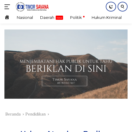
Langsung
ke
konten
Home
Nasional
Daerah
Politik
Hukum Kriminal
E
Beranda
Pendidikan