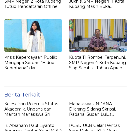
SMP Negeri 2 Kota Kupang
Juknis, SMP Negeri 11 Kota
Tutup Pendaftaran Offline
Kupang Masih Buka
Peluang bagi Calon Siswa
Baru
Krisis Kepercayaan Publik:
Kuota 11 Rombel Terpenuhi,
Mengapa Seruan “Hidup
SMP Negeri 4 Kota Kupang
Sederhana” dari
Siap Sambut Tahun Ajaran
Pemerintah Sering
Baru
Berujung Kritik?
Berita Terkait
Selesaikan Polemik Status
Mahasiswa UNDANA
Akademik, Undana dan
Dilarang Sidang Skripsi,
Mantan Mahasiswa Sri
Padahal Sudah Lulus
Sulastri Hamza Capai
Matkul, Registrasi Sampai
Kesepakatan Lewat Dialog
Semester 13
Ir. Abraham Paul Liyanto
PGSD UCB Gelar Pentas
Terbuka
Apresiasi Pentas Seni PGSD
Seni, Dekan FKIP: Guru