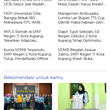
UCB, Sebut Jadi Wadah
Masa Depan Harus Kreatif
Pembentukan Karakter
dan Berakar pada Budaya
Calon Guru
FKIP Universitas Citra
Manajemen Amburadul,
Bangsa Bekali 180
Lomba Lari Bupati TTS Cup
Mahasiswa PPL-KKN
Dikritik Habis-habisan oleh
Integratif, Siapkan Calon
Orang Tua Peserta
Guru Profesional dan
MPLS Ramah di SMP
Diapit Tujuh Sekolah, SD
Adaptif
Negeri 11 Kota Kupang
Negeri Oebobo 2 Kota
Tekankan Adaptasi,
Kupang Tetap Optimistis
Pendidikan Karakter, dan
Meski Kuota SPMB Belum
Tanpa Perpeloncoan
Terpenuhi
Kuota SPMB Terpenuhi,
SPMB Berjalan Sesuai
SMP Negeri 2 Kota Kupang
Juknis, SMP Negeri 11 Kota
Tutup Pendaftaran Offline
Kupang Masih Buka
Peluang bagi Calon Siswa
Baru
Rekomendasi untuk kamu