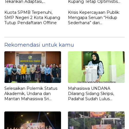
Tekankan Adaptasi,
Kupang Tetap Optimistis
Pendidikan Karakter, dan
Meski Kuota SPMB Belum
Tanpa Perpeloncoan
Terpenuhi
Kuota SPMB Terpenuhi,
Krisis Kepercayaan Publik:
SMP Negeri 2 Kota Kupang
Mengapa Seruan “Hidup
Tutup Pendaftaran Offline
Sederhana” dari
Pemerintah Sering
Berujung Kritik?
Rekomendasi untuk kamu
Selesaikan Polemik Status
Mahasiswa UNDANA
Akademik, Undana dan
Dilarang Sidang Skripsi,
Mantan Mahasiswa Sri
Padahal Sudah Lulus
Sulastri Hamza Capai
Matkul, Registrasi Sampai
Kesepakatan Lewat Dialog
Semester 13
Terbuka