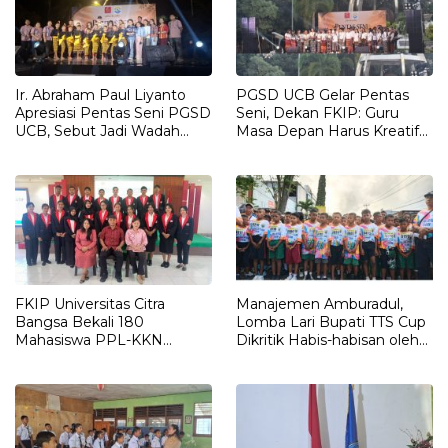
Ir. Abraham Paul Liyanto
PGSD UCB Gelar Pentas
Apresiasi Pentas Seni PGSD
Seni, Dekan FKIP: Guru
UCB, Sebut Jadi Wadah
Masa Depan Harus Kreatif
Pembentukan Karakter
dan Berakar pada Budaya
Calon Guru
FKIP Universitas Citra
Manajemen Amburadul,
Bangsa Bekali 180
Lomba Lari Bupati TTS Cup
Mahasiswa PPL-KKN
Dikritik Habis-habisan oleh
Integratif, Siapkan Calon
Orang Tua Peserta
Guru Profesional dan
Adaptif