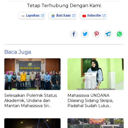
Tetap Terhubung Dengan Kami:
Laporkan
Ikuti Kami
Subscribe
Baca Juga
Selesaikan Polemik Status
Mahasiswa UNDANA
Akademik, Undana dan
Dilarang Sidang Skripsi,
Mantan Mahasiswa Sri
Padahal Sudah Lulus
Sulastri Hamza Capai
Matkul, Registrasi Sampai
Kesepakatan Lewat Dialog
Semester 13
Terbuka