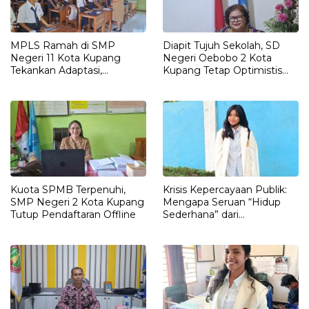
MPLS Ramah di SMP
Diapit Tujuh Sekolah, SD
Negeri 11 Kota Kupang
Negeri Oebobo 2 Kota
Tekankan Adaptasi,
Kupang Tetap Optimistis
Pendidikan Karakter, dan
Meski Kuota SPMB Belum
Tanpa Perpeloncoan
Terpenuhi
Kuota SPMB Terpenuhi,
Krisis Kepercayaan Publik:
SMP Negeri 2 Kota Kupang
Mengapa Seruan “Hidup
Tutup Pendaftaran Offline
Sederhana” dari
Pemerintah Sering
Berujung Kritik?