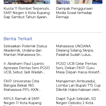
Kuota 11 Rombel Terpenuhi,
Dampak Penggunaan
SMP Negeri 4 Kota Kupang
Media Sosial terhadap
Siap Sambut Tahun Ajaran
Remaja
Baru
Berita Terkait
Selesaikan Polemik Status
Mahasiswa UNDANA
Akademik, Undana dan
Dilarang Sidang Skripsi,
Mantan Mahasiswa Sri
Padahal Sudah Lulus
Sulastri Hamza Capai
Matkul, Registrasi Sampai
Kesepakatan Lewat Dialog
Semester 13
Ir. Abraham Paul Liyanto
PGSD UCB Gelar Pentas
Terbuka
Apresiasi Pentas Seni PGSD
Seni, Dekan FKIP: Guru
UCB, Sebut Jadi Wadah
Masa Depan Harus Kreatif
Pembentukan Karakter
dan Berakar pada Budaya
Calon Guru
FKIP Universitas Citra
Manajemen Amburadul,
Bangsa Bekali 180
Lomba Lari Bupati TTS Cup
Mahasiswa PPL-KKN
Dikritik Habis-habisan oleh
Integratif, Siapkan Calon
Orang Tua Peserta
Guru Profesional dan
MPLS Ramah di SMP
Diapit Tujuh Sekolah, SD
Adaptif
Negeri 11 Kota Kupang
Negeri Oebobo 2 Kota