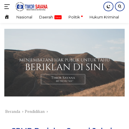
Langsung
ke
konten
Home
Nasional
Daerah
Politik
Hukum Kriminal
E
Beranda
Pendidikan