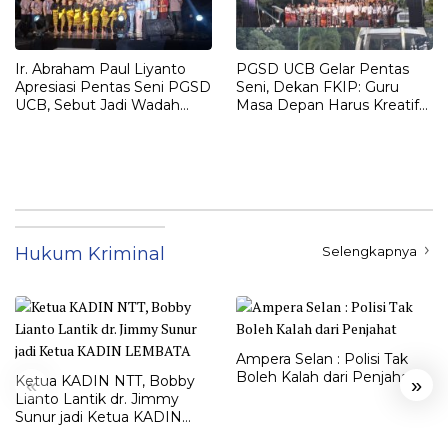
Ir. Abraham Paul Liyanto
PGSD UCB Gelar Pentas
Apresiasi Pentas Seni PGSD
Seni, Dekan FKIP: Guru
UCB, Sebut Jadi Wadah
Masa Depan Harus Kreatif
Pembentukan Karakter
dan Berakar pada Budaya
Calon Guru
Hukum Kriminal
Selengkapnya
Ampera Selan : Polisi Tak
Boleh Kalah dari Penjahat
Ketua KADIN NTT, Bobby
«
»
Lianto Lantik dr. Jimmy
Sunur jadi Ketua KADIN
LEMBATA