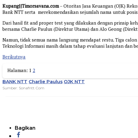
Kupang||Timorsavana.com
– Otoritas Jasa Keuangan (OJK) Rek
Bank NTT serta merekomendasikan sejumlah nama untuk posisi st
Dari hasil fit and proper test yang dilakukan dengan prinsip ke
bersama Charlie Paulus (Direktur Utama) dan Alo Geong (Direkt
Namun, tidak semua nama langsung mendapat restu. Tiga calon lai
Teknologi Informasi masih dalam tahap evaluasi lanjutan dan 
Berikutnya
Halaman:
1
2
BANK NTT
Charlie Paulus
OJK NTT
Sumber: Sonafntt.com
Bagikan