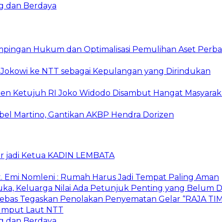
g dan Berdaya
mpingan Hukum dan Optimalisasi Pemulihan Aset Perb
Jokowi ke NTT sebagai Kepulangan yang Dirindukan
iden Ketujuh RI Joko Widodo Disambut Hangat Masyara
bel Martino, Gantikan AKBP Hendra Dorizen
ur jadi Ketua KADIN LEMBATA
. Emi Nomleni : Rumah Harus Jadi Tempat Paling Aman
ka, Keluarga Nilai Ada Petunjuk Penting yang Belum D
r Bebas Tegaskan Penolakan Penyematan Gelar “RAJA
 Rumput Laut NTT
g dan Berdaya