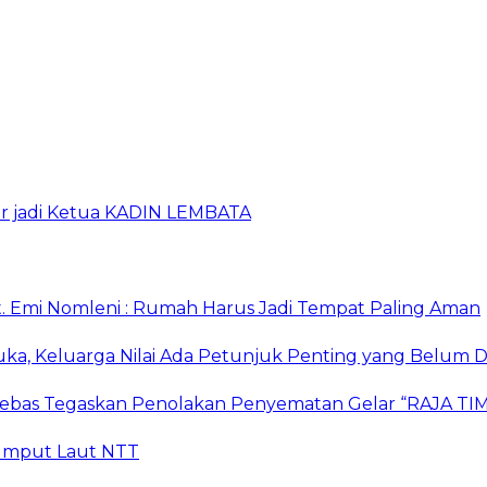
ur jadi Ketua KADIN LEMBATA
. Emi Nomleni : Rumah Harus Jadi Tempat Paling Aman
ka, Keluarga Nilai Ada Petunjuk Penting yang Belum D
r Bebas Tegaskan Penolakan Penyematan Gelar “RAJA
 Rumput Laut NTT