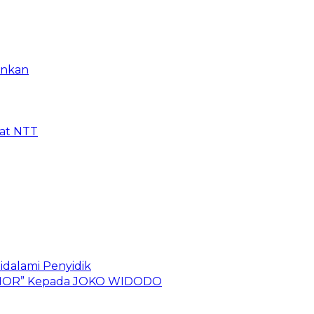
ankan
kat NTT
idalami Penyidik
 TIMOR” Kepada JOKO WIDODO