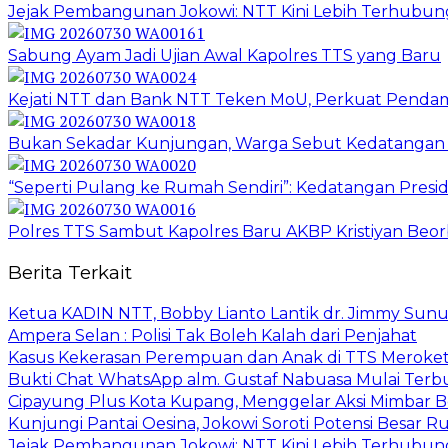
Jejak Pembangunan Jokowi: NTT Kini Lebih Terhubun
Sabung Ayam Jadi Ujian Awal Kapolres TTS yang Baru
Kejati NTT dan Bank NTT Teken MoU, Perkuat Penda
Bukan Sekadar Kunjungan, Warga Sebut Kedatangan 
“Seperti Pulang ke Rumah Sendiri”: Kedatangan Pres
Polres TTS Sambut Kapolres Baru AKBP Kristiyan Beor
Berita Terkait
Ketua KADIN NTT, Bobby Lianto Lantik dr. Jimmy Sun
Ampera Selan : Polisi Tak Boleh Kalah dari Penjahat
Kasus Kekerasan Perempuan dan Anak di TTS Meroket
Bukti Chat WhatsApp alm. Gustaf Nabuasa Mulai Terbu
Cipayung Plus Kota Kupang, Menggelar Aksi Mimba
Kunjungi Pantai Oesina, Jokowi Soroti Potensi Besar
Jejak Pembangunan Jokowi: NTT Kini Lebih Terhubun