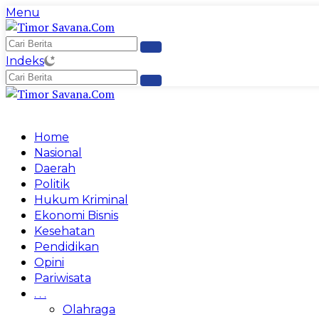
Langsung
Menu
ke
konten
Indeks
Home
Nasional
Daerah
Politik
Hukum Kriminal
Ekonomi Bisnis
Kesehatan
Pendidikan
Opini
Pariwisata
. . .
Olahraga