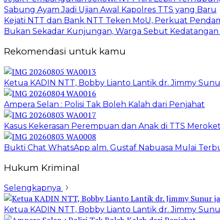
Sabung Ayam Jadi Ujian Awal Kapolres TTS yang Baru
Kejati NTT dan Bank NTT Teken MoU, Perkuat Penda
Bukan Sekadar Kunjungan, Warga Sebut Kedatangan 
Rekomendasi untuk kamu
Ketua KADIN NTT, Bobby Lianto Lantik dr. Jimmy Sun
Ampera Selan : Polisi Tak Boleh Kalah dari Penjahat
Kasus Kekerasan Perempuan dan Anak di TTS Meroket
Bukti Chat WhatsApp alm. Gustaf Nabuasa Mulai Terbu
Hukum Kriminal
Selengkapnya
Ketua KADIN NTT, Bobby Lianto Lantik dr. Jimmy Sun