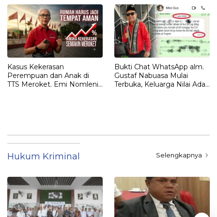
Kasus Kekerasan
Bukti Chat WhatsApp alm.
Perempuan dan Anak di
Gustaf Nabuasa Mulai
TTS Meroket. Emi Nomleni :
Terbuka, Keluarga Nilai Ada
Rumah Harus Jadi Tempat
Petunjuk Penting yang
Paling Aman
Belum Didalami Penyidik
Hukum Kriminal
Selengkapnya