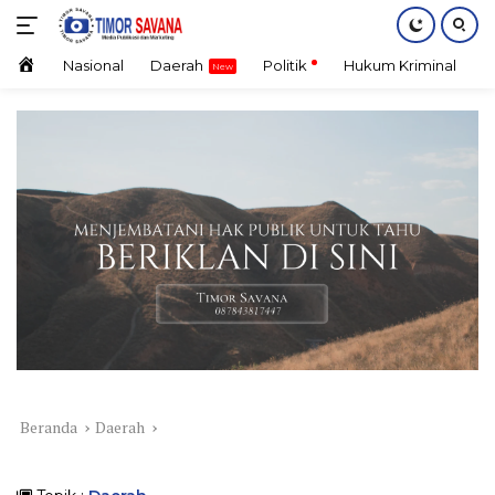
Langsung
ke
konten
Home
Nasional
Daerah
Politik
Hukum Kriminal
E
Beranda
Daerah