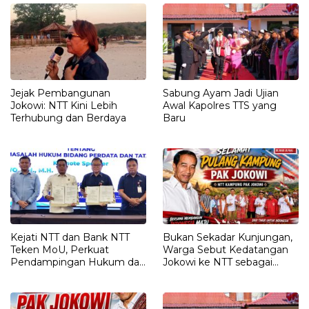
Kepada JOKO WIDODO
Jejak Pembangunan
Sabung Ayam Jadi Ujian
Jokowi: NTT Kini Lebih
Awal Kapolres TTS yang
Terhubung dan Berdaya
Baru
Kejati NTT dan Bank NTT
Bukan Sekadar Kunjungan,
Teken MoU, Perkuat
Warga Sebut Kedatangan
Pendampingan Hukum dan
Jokowi ke NTT sebagai
Optimalisasi Pemulihan
Kepulangan yang
Aset Perbankan
Dirindukan