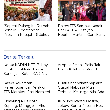
“Seperti Pulang ke Rumah
Polres TTS Sambut Kapolres
Sendiri”: Kedatangan
Baru AKBP Kristiyan
Presiden Ketujuh RI Joko
Beorbel Martino, Gantikan
Widodo Disambut Hangat
AKBP Hendra Dorizen
Masyarakat NTT
Berita Terkait
Ketua KADIN NTT, Bobby
Ampera Selan : Polisi Tak
Lianto Lantik dr. Jimmy
Boleh Kalah dari Penjahat
Sunur jadi Ketua KADIN
LEMBATA
Kasus Kekerasan
Bukti Chat WhatsApp alm.
Perempuan dan Anak di
Gustaf Nabuasa Mulai
TTS Meroket. Emi Nomleni :
Terbuka, Keluarga Nilai Ada
Rumah Harus Jadi Tempat
Petunjuk Penting yang
Paling Aman
Belum Didalami Penyidik
Cipayung Plus Kota
Kunjungi Pantai Oesina,
Kupang, Menggelar Aksi
Jokowi Soroti Potensi Besar