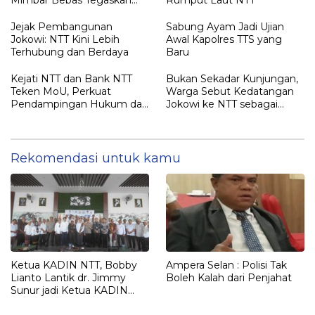
Mimbar Bebas Tegaskan
Rumput Laut NTT
Penolakan Penyematan
Gelar “RAJA TIMOR”
Jejak Pembangunan
Sabung Ayam Jadi Ujian
Kepada JOKO WIDODO
Jokowi: NTT Kini Lebih
Awal Kapolres TTS yang
Terhubung dan Berdaya
Baru
Kejati NTT dan Bank NTT
Bukan Sekadar Kunjungan,
Teken MoU, Perkuat
Warga Sebut Kedatangan
Pendampingan Hukum dan
Jokowi ke NTT sebagai
Optimalisasi Pemulihan
Kepulangan yang
Aset Perbankan
Dirindukan
Rekomendasi untuk kamu
Ketua KADIN NTT, Bobby
Ampera Selan : Polisi Tak
Lianto Lantik dr. Jimmy
Boleh Kalah dari Penjahat
Sunur jadi Ketua KADIN
LEMBATA