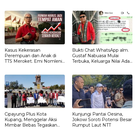
LEMBATA
Kasus Kekerasan
Bukti Chat WhatsApp alm.
Perempuan dan Anak di
Gustaf Nabuasa Mulai
TTS Meroket. Emi Nomleni :
Terbuka, Keluarga Nilai Ada
Rumah Harus Jadi Tempat
Petunjuk Penting yang
Paling Aman
Belum Didalami Penyidik
Cipayung Plus Kota
Kunjungi Pantai Oesina,
Kupang, Menggelar Aksi
Jokowi Soroti Potensi Besar
Mimbar Bebas Tegaskan
Rumput Laut NTT
Penolakan Penyematan
Gelar “RAJA TIMOR”