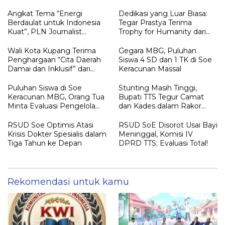
Pers Indonesia
Angkat Tema “Energi
Dedikasi yang Luar Biasa:
Berdaulat untuk Indonesia
Tegar Prastya Terima
Kuat”, PLN Journalist
Trophy for Humanity dari
Awards 2025 Apresiasi 18
Jaksa Agung RI
Karya Terbaik
Wali Kota Kupang Terima
Gegara MBG, Puluhan
Penghargaan “Cita Daerah
Siswa 4 SD dan 1 TK di Soe
Damai dan Inklusif” dari
Keracunan Massal
Kompas TV
Puluhan Siswa di Soe
Stunting Masih Tinggi,
Keracunan MBG, Orang Tua
Bupati TTS Tegur Camat
Minta Evaluasi Pengelola
dan Kades dalam Rakor
Dapur
Kabupaten
RSUD Soe Optimis Atasi
RSUD SoE Disorot Usai Bayi
Krisis Dokter Spesialis dalam
Meninggal, Komisi IV
Tiga Tahun ke Depan
DPRD TTS: Evaluasi Total!
Rekomendasi untuk kamu