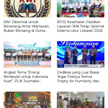
KWI Dibentuk untuk
BPJS Kesehatan Pastikan
Bersinergi Antar Wartawan,
Layanan JKN Tetap Optimal
Bukan Bersaing di Dunia
Selama Libur Lebaran 2026
Pers Indonesia
Angkat Tema “Energi
Dedikasi yang Luar Biasa:
Berdaulat untuk Indonesia
Tegar Prastya Terima
Kuat”, PLN Journalist
Trophy for Humanity dari
Awards 2025 Apresiasi 18
Jaksa Agung RI
Karya Terbaik