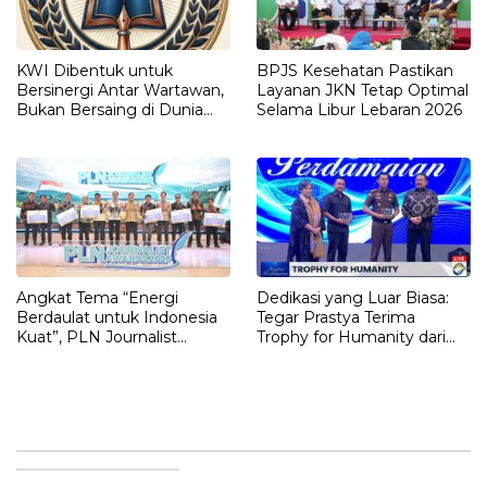
KWI Dibentuk untuk
BPJS Kesehatan Pastikan
Bersinergi Antar Wartawan,
Layanan JKN Tetap Optimal
Bukan Bersaing di Dunia
Selama Libur Lebaran 2026
Pers Indonesia
Angkat Tema “Energi
Dedikasi yang Luar Biasa:
Berdaulat untuk Indonesia
Tegar Prastya Terima
Kuat”, PLN Journalist
Trophy for Humanity dari
Awards 2025 Apresiasi 18
Jaksa Agung RI
Karya Terbaik