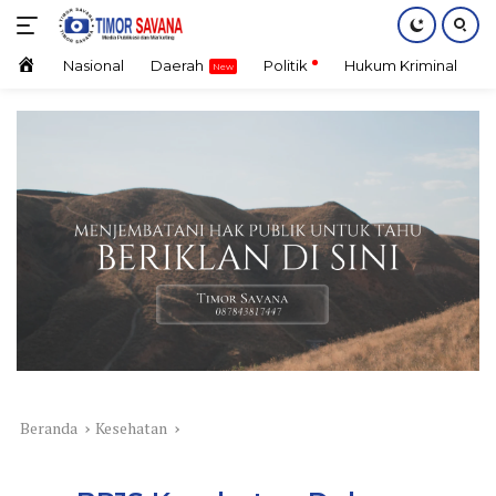
Langsung
ke
konten
Home
Nasional
Daerah
Politik
Hukum Kriminal
E
Beranda
Kesehatan