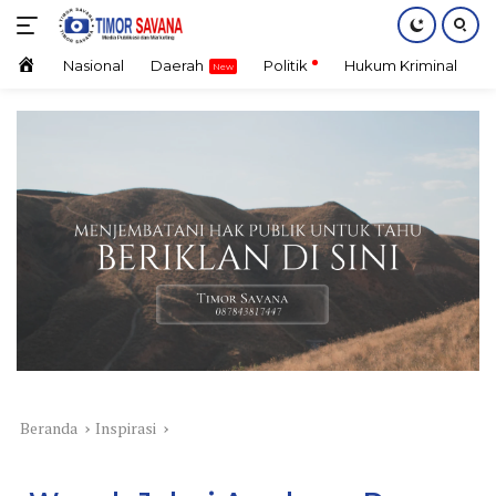
Langsung
ke
konten
Home
Nasional
Daerah
Politik
Hukum Kriminal
E
Beranda
Inspirasi