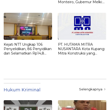
Monteiro, Gubernur Melki:
“Harta Karun Gereja Adalah
Orang-Orang Susah”
Kejati NTT Ungkap 106
PT. HUTAMA MITRA
Penyelidikan, 86 Penyidikan
NUSANTARA Kota Kupang:
dan Selamatkan Rp14,8
Mitra Konstruksi yang
Miliar Keuangan Negara
Reliable dan Berstandar
Sepanjang 2025
Excellence
Hukum Kriminal
Selengkapnya