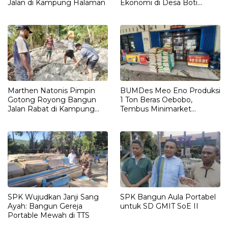
Jalan di Kampung Halaman
Ekonomi di Desa Boti
Lewat Gotong Royong
Marthen Natonis Pimpin
BUMDes Meo Eno Produksi
Gotong Royong Bangun
1 Ton Beras Oebobo,
Jalan Rabat di Kampung
Tembus Minimarket
Halaman
Kupang
SPK Wujudkan Janji Sang
SPK Bangun Aula Portabel
Ayah: Bangun Gereja
untuk SD GMIT SoE II
Portable Mewah di TTS