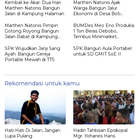
Sepanjang 2025
Excellence
Kembali ke Akar: Dua Hari
Marthen Natonis Ajak
Marthen Natonis Bangun
Warga Bangun Jalur
Jalan di Kampung Halaman
Ekonomi di Desa Boti
Lewat Gotong Royong
Marthen Natonis Pimpin
BUMDes Meo Eno Produksi
Gotong Royong Bangun
1 Ton Beras Oebobo,
Jalan Rabat di Kampung
Tembus Minimarket
Halaman
Kupang
SPK Wujudkan Janji Sang
SPK Bangun Aula Portabel
Ayah: Bangun Gereja
untuk SD GMIT SoE II
Portable Mewah di TTS
Rekomendasi untuk kamu
Hati-Hati Di Jalan, Jangan
Hadiri Tahbisan Episkopal
Lupa Pulang
Mgr. Yohanes Hans