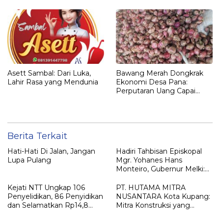
Asett Sambal: Dari Luka,
Bawang Merah Dongkrak
Lahir Rasa yang Mendunia
Ekonomi Desa Pana:
Perputaran Uang Capai
Rp700 Juta Lebih!
Berita Terkait
Hati-Hati Di Jalan, Jangan
Hadiri Tahbisan Episkopal
Lupa Pulang
Mgr. Yohanes Hans
Monteiro, Gubernur Melki:
“Harta Karun Gereja Adalah
Orang-Orang Susah”
Kejati NTT Ungkap 106
PT. HUTAMA MITRA
Penyelidikan, 86 Penyidikan
NUSANTARA Kota Kupang:
dan Selamatkan Rp14,8
Mitra Konstruksi yang
Miliar Keuangan Negara
Reliable dan Berstandar