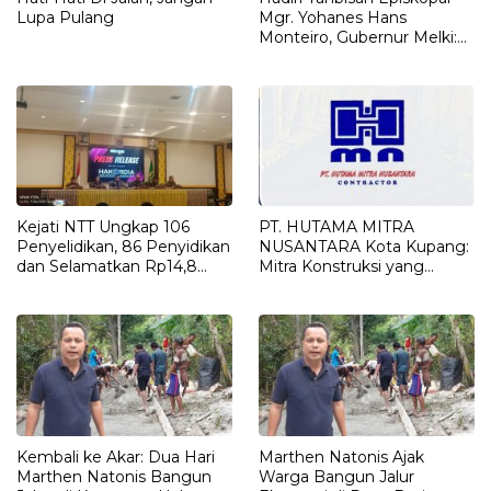
Lupa Pulang
Mgr. Yohanes Hans
Monteiro, Gubernur Melki:
“Harta Karun Gereja Adalah
Orang-Orang Susah”
Kejati NTT Ungkap 106
PT. HUTAMA MITRA
Penyelidikan, 86 Penyidikan
NUSANTARA Kota Kupang:
dan Selamatkan Rp14,8
Mitra Konstruksi yang
Miliar Keuangan Negara
Reliable dan Berstandar
Sepanjang 2025
Excellence
Kembali ke Akar: Dua Hari
Marthen Natonis Ajak
Marthen Natonis Bangun
Warga Bangun Jalur