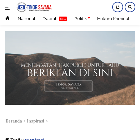
Langsung
ke
konten
Home
Nasional
Daerah
Politik
Hukum Kriminal
E
Beranda
Inspirasi