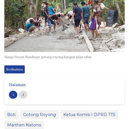
Warga Dusun Nambaun gotong royong bangun jalan rabat
Berikutnya
Halaman:
1
2
Boti
Gotong Royong
Ketua Komisi I DPRD TTS
Marthen Natonis