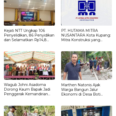
Kejati NTT Ungkap 106
PT. HUTAMA MITRA
Penyelidikan, 86 Penyidikan
NUSANTARA Kota Kupang:
dan Selamatkan Rp14,8
Mitra Konstruksi yang
Miliar Keuangan Negara
Reliable dan Berstandar
Sepanjang 2025
Excellence
Wagub Johni Asadoma
Marthen Natonis Ajak
Dorong Kaum Bapak Jadi
Warga Bangun Jalur
Penggerak Kemandirian
Ekonomi di Desa Boti
Pangan dan Keluarga Sehat
Lewat Gotong Royong