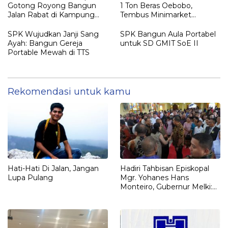
Gotong Royong Bangun
1 Ton Beras Oebobo,
Jalan Rabat di Kampung
Tembus Minimarket
Halaman
Kupang
SPK Wujudkan Janji Sang
SPK Bangun Aula Portabel
Ayah: Bangun Gereja
untuk SD GMIT SoE II
Portable Mewah di TTS
Rekomendasi untuk kamu
Hati-Hati Di Jalan, Jangan
Hadiri Tahbisan Episkopal
Lupa Pulang
Mgr. Yohanes Hans
Monteiro, Gubernur Melki:
“Harta Karun Gereja Adalah
Orang-Orang Susah”