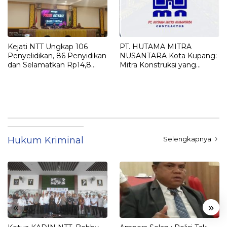
Kejati NTT Ungkap 106
PT. HUTAMA MITRA
Penyelidikan, 86 Penyidikan
NUSANTARA Kota Kupang:
dan Selamatkan Rp14,8
Mitra Konstruksi yang
Miliar Keuangan Negara
Reliable dan Berstandar
Sepanjang 2025
Excellence
Hukum Kriminal
Selengkapnya
«
»