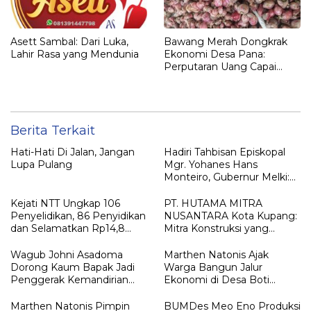
Asett Sambal: Dari Luka,
Bawang Merah Dongkrak
Lahir Rasa yang Mendunia
Ekonomi Desa Pana:
Perputaran Uang Capai
Rp700 Juta Lebih!
Berita Terkait
Hati-Hati Di Jalan, Jangan
Hadiri Tahbisan Episkopal
Lupa Pulang
Mgr. Yohanes Hans
Monteiro, Gubernur Melki:
“Harta Karun Gereja Adalah
Orang-Orang Susah”
Kejati NTT Ungkap 106
PT. HUTAMA MITRA
Penyelidikan, 86 Penyidikan
NUSANTARA Kota Kupang:
dan Selamatkan Rp14,8
Mitra Konstruksi yang
Miliar Keuangan Negara
Reliable dan Berstandar
Sepanjang 2025
Excellence
Wagub Johni Asadoma
Marthen Natonis Ajak
Dorong Kaum Bapak Jadi
Warga Bangun Jalur
Penggerak Kemandirian
Ekonomi di Desa Boti
Pangan dan Keluarga Sehat
Lewat Gotong Royong
Marthen Natonis Pimpin
BUMDes Meo Eno Produksi