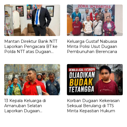
Mantan Direktur Bank NTT
Keluarga Gustaf Nabuasa
Laporkan Pengacara BT ke
Minta Polisi Usut Dugaan
Polda NTT atas Dugaan
Pembunuhan Berencana
tindak pidana Penipuan
13 Kepala Keluarga di
Korban Dugaan Kekerasan
Amanuban Selatan
Seksual Berulang di TTS
Laporkan Dugaan
Minta Kepastian Hukum
Pengrusakan Rumah ke
Polisi