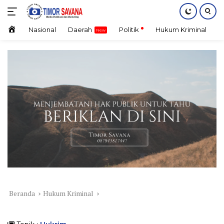
Langsung
ke
konten
Home
Nasional
Daerah
Politik
Hukum Kriminal
E
Beranda
Hukum Kriminal