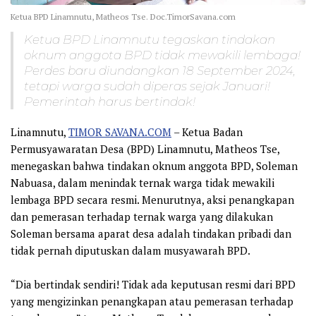
Ketua BPD Linamnutu, Matheos Tse. Doc.TimorSavana.com
Ketua BPD Linamnutu tegaskan tindakan
oknum anggota BPD tidak mewakili lembaga!
Perdes baru diundangkan 18 September 2024,
tetapi warga sudah diperas sejak Januari!
Pemerintah harus bertindak!
Linamnutu,
TIMOR SAVANA.COM
– Ketua Badan
Permusyawaratan Desa (BPD) Linamnutu, Matheos Tse,
menegaskan bahwa tindakan oknum anggota BPD, Soleman
Nabuasa, dalam menindak ternak warga tidak mewakili
lembaga BPD secara resmi. Menurutnya, aksi penangkapan
dan pemerasan terhadap ternak warga yang dilakukan
Soleman bersama aparat desa adalah tindakan pribadi dan
tidak pernah diputuskan dalam musyawarah BPD.
“Dia bertindak sendiri! Tidak ada keputusan resmi dari BPD
yang mengizinkan penangkapan atau pemerasan terhadap