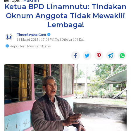
Topik :
Hukrim
Ketua BPD Linamnutu: Tindakan
Oknum Anggota Tidak Mewakili
Lembaga!
TimorSavana.Com
18 Maret 2025 : 17:08 WITA | Dibaca 109 Kali
Reporter : Mesron Nome