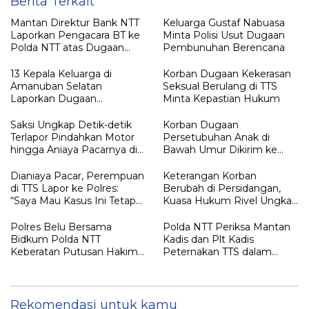
Berita Terkait
Mantan Direktur Bank NTT
Keluarga Gustaf Nabuasa
Laporkan Pengacara BT ke
Minta Polisi Usut Dugaan
Polda NTT atas Dugaan
Pembunuhan Berencana
tindak pidana Penipuan
13 Kepala Keluarga di
Korban Dugaan Kekerasan
Amanuban Selatan
Seksual Berulang di TTS
Laporkan Dugaan
Minta Kepastian Hukum
Pengrusakan Rumah ke
Polisi
Saksi Ungkap Detik-detik
Korban Dugaan
Terlapor Pindahkan Motor
Persetubuhan Anak di
hingga Aniaya Pacarnya di
Bawah Umur Dikirim ke
Oelet
Kalimantan
Dianiaya Pacar, Perempuan
Keterangan Korban
di TTS Lapor ke Polres:
Berubah di Persidangan,
“Saya Mau Kasus Ini Tetap
Kuasa Hukum Rivel Ungkap
Diproses”
Dugaan Intimidasi
Polres Belu Bersama
Polda NTT Periksa Mantan
Bidkum Polda NTT
Kadis dan Plt Kadis
Keberatan Putusan Hakim
Peternakan TTS dalam
Praperadilan Piche Kota
Penyelidikan Dugaan
Penyimpangan Kuota Sapi
Rekomendasi untuk kamu