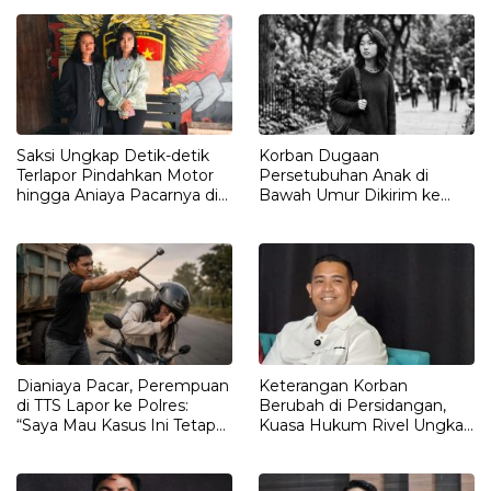
Polisi
Saksi Ungkap Detik-detik
Korban Dugaan
Terlapor Pindahkan Motor
Persetubuhan Anak di
hingga Aniaya Pacarnya di
Bawah Umur Dikirim ke
Oelet
Kalimantan
Dianiaya Pacar, Perempuan
Keterangan Korban
di TTS Lapor ke Polres:
Berubah di Persidangan,
“Saya Mau Kasus Ini Tetap
Kuasa Hukum Rivel Ungkap
Diproses”
Dugaan Intimidasi