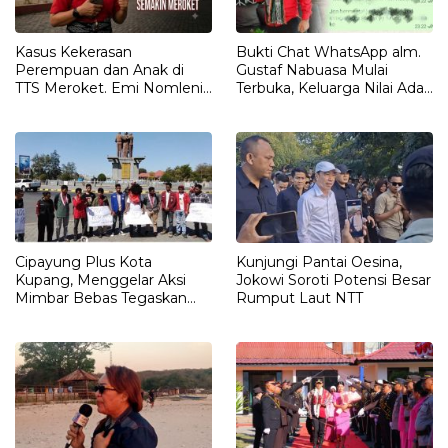
Kasus Kekerasan
Bukti Chat WhatsApp alm.
Perempuan dan Anak di
Gustaf Nabuasa Mulai
TTS Meroket. Emi Nomleni :
Terbuka, Keluarga Nilai Ada
Rumah Harus Jadi Tempat
Petunjuk Penting yang
Paling Aman
Belum Didalami Penyidik
Cipayung Plus Kota
Kunjungi Pantai Oesina,
Kupang, Menggelar Aksi
Jokowi Soroti Potensi Besar
Mimbar Bebas Tegaskan
Rumput Laut NTT
Penolakan Penyematan
Gelar “RAJA TIMOR”
Kepada JOKO WIDODO