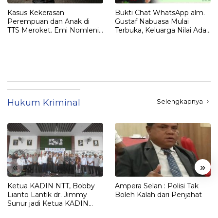
Kasus Kekerasan
Bukti Chat WhatsApp alm.
Perempuan dan Anak di
Gustaf Nabuasa Mulai
TTS Meroket. Emi Nomleni :
Terbuka, Keluarga Nilai Ada
Rumah Harus Jadi Tempat
Petunjuk Penting yang
Paling Aman
Belum Didalami Penyidik
Hukum Kriminal
Selengkapnya
«
»
Ketua KADIN NTT, Bobby
Ampera Selan : Polisi Tak
Lianto Lantik dr. Jimmy
Boleh Kalah dari Penjahat
Sunur jadi Ketua KADIN
LEMBATA