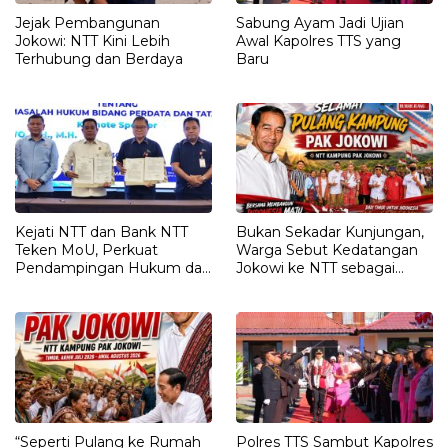
Jejak Pembangunan
Sabung Ayam Jadi Ujian
Jokowi: NTT Kini Lebih
Awal Kapolres TTS yang
Terhubung dan Berdaya
Baru
Kejati NTT dan Bank NTT
Bukan Sekadar Kunjungan,
Teken MoU, Perkuat
Warga Sebut Kedatangan
Pendampingan Hukum dan
Jokowi ke NTT sebagai
Optimalisasi Pemulihan
Kepulangan yang
Aset Perbankan
Dirindukan
“Seperti Pulang ke Rumah
Polres TTS Sambut Kapolres