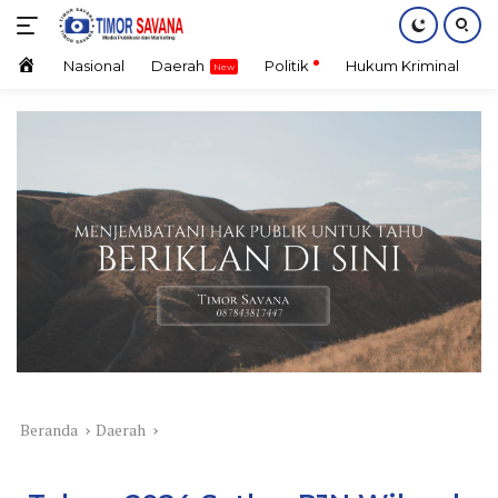
Langsung
ke
konten
Home
Nasional
Daerah
Politik
Hukum Kriminal
E
Beranda
Daerah