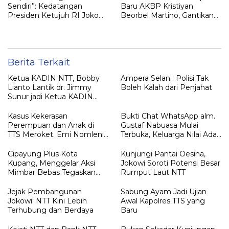
Sendiri”: Kedatangan
Baru AKBP Kristiyan
Presiden Ketujuh RI Joko
Beorbel Martino, Gantikan
Widodo Disambut Hangat
AKBP Hendra Dorizen
Masyarakat NTT
Berita Terkait
Ketua KADIN NTT, Bobby
Ampera Selan : Polisi Tak
Lianto Lantik dr. Jimmy
Boleh Kalah dari Penjahat
Sunur jadi Ketua KADIN
LEMBATA
Kasus Kekerasan
Bukti Chat WhatsApp alm.
Perempuan dan Anak di
Gustaf Nabuasa Mulai
TTS Meroket. Emi Nomleni :
Terbuka, Keluarga Nilai Ada
Rumah Harus Jadi Tempat
Petunjuk Penting yang
Paling Aman
Belum Didalami Penyidik
Cipayung Plus Kota
Kunjungi Pantai Oesina,
Kupang, Menggelar Aksi
Jokowi Soroti Potensi Besar
Mimbar Bebas Tegaskan
Rumput Laut NTT
Penolakan Penyematan
Gelar “RAJA TIMOR”
Jejak Pembangunan
Sabung Ayam Jadi Ujian
Kepada JOKO WIDODO
Jokowi: NTT Kini Lebih
Awal Kapolres TTS yang
Terhubung dan Berdaya
Baru