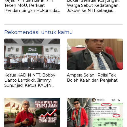
Kejati NTT dan Bank NTT
Bukan Sekadar Kunjungan,
Teken MoU, Perkuat
Warga Sebut Kedatangan
Pendampingan Hukum dan
Jokowi ke NTT sebagai
Optimalisasi Pemulihan
Kepulangan yang
Aset Perbankan
Dirindukan
Rekomendasi untuk kamu
Ketua KADIN NTT, Bobby
Ampera Selan : Polisi Tak
Lianto Lantik dr. Jimmy
Boleh Kalah dari Penjahat
Sunur jadi Ketua KADIN
LEMBATA