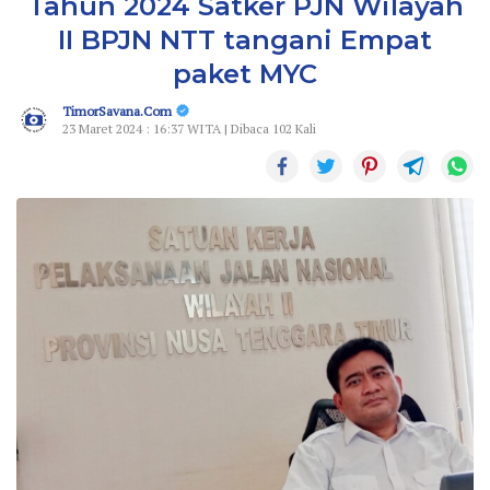
Tahun 2024 Satker PJN Wilayah
II BPJN NTT tangani Empat
paket MYC
TimorSavana.Com
23 Maret 2024 : 16:37 WITA | Dibaca 102 Kali