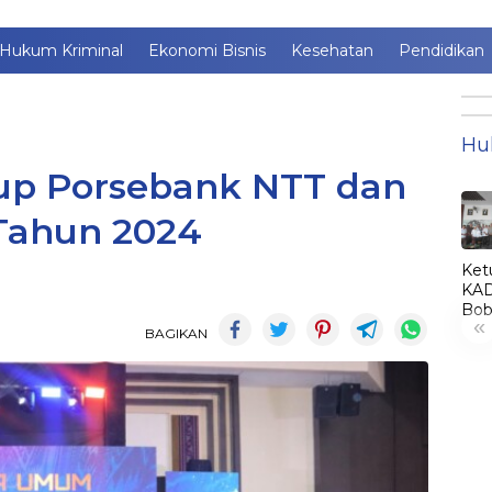
Hukum Kriminal
Ekonomi Bisnis
Kesehatan
Pendidikan
Hu
tup Porsebank NTT dan
Tahun 2024
Ket
KAD
Bob
«
Lant
BAGIKAN
Jim
jadi
KA
LE