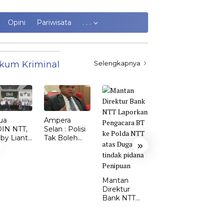
Opini
Pariwisata
. . .
kum Kriminal
Selengkapnya
ua
Ampera
Kasus
IN NTT,
Selan : Polisi
Kekerasan
by Lianto
Tak Boleh
Perempuan
»
ik dr.
Kalah dari
dan Anak di
my Sunur
Penjahat
TTS Meroket.
 Ketua
Emi Nomleni
DIN
: Rumah
Mantan
MBATA
Harus Jadi
Direktur
Tempat
Bank NTT
Paling Aman
Laporkan
Pengacara