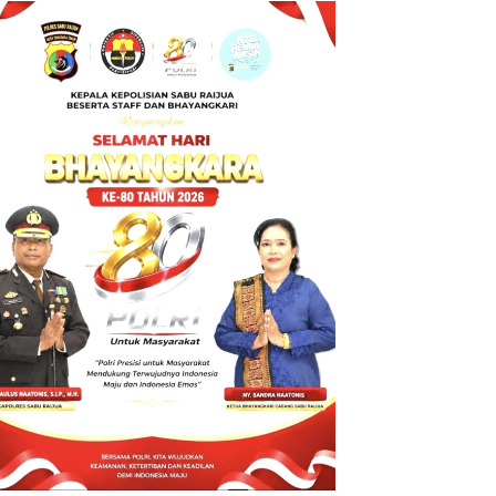
BT ke Polda
NTT atas
Dugaan
tindak pidana
Penipuan