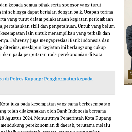
 dan kepada semua pihak serta sponsor yang turut
ini sehingga dapat berjalan dengan baik. Ucapan terima
erta yang turut dalam pelaksanaan kegiatan perlombaan
ara,pertahankan skill dan pengetahuan. Untuk yang belum
da kesempatan lain untuk menampilkan yang terbaik dan
apnya. Fahrensy juga mengapresiasi Bank Indonesia dan
diterima, meskipun kegiatan ini berlangsung cukup
nifikan pada perputaran roda perekonomian di Kota
ra di Polres Kupang: Penghormatan kepada
li Kota juga pada kesempatan yang sama berkesempatan
ng telah dilaksanakan oleh Bank Indonesia bersama
 18 Agustus 2024. Menurutnya Pemerintah Kota Kupang
m mendukung perekonomian di daerah, terutama melalu
tansi baik pemerintah, swasta, maupun masyarakat.