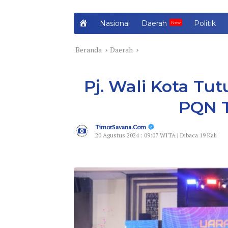
H
Nasional
Daerah
Politik
o
m
Beranda
Daerah
e
Pj. Wali Kota Tu
PQN 
TimorSavana.Com
20 Agustus 2024 : 09:07 WITA | Dibaca 19 Kali