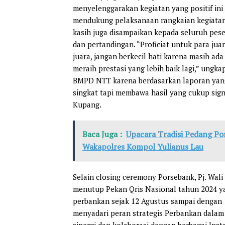
menyelenggarakan kegiatan yang positif ini
mendukung pelaksanaan rangkaian kegiatan 
kasih juga disampaikan kepada seluruh pes
dan pertandingan. “Proficiat untuk para ju
juara, jangan berkecil hati karena masih a
meraih prestasi yang lebih baik lagi,” ungk
BMPD NTT karena berdasarkan laporan yang 
singkat tapi membawa hasil yang cukup sig
Kupang.
Baca Juga :
Upacara Tradisi Pedang Po
Wakapolres Kompol Yulianus Lau
Selain closing ceremony Porsebank, Pj. Wa
menutup Pekan Qris Nasional tahun 2024 ya
perbankan sejak 12 Agustus sampai dengan
menyadari peran strategis Perbankan dala
sinergi dan kolaborasi dengan berbagai Ins