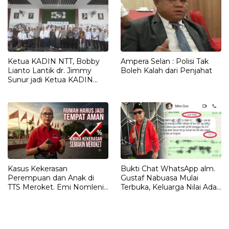
Ketua KADIN NTT, Bobby
Ampera Selan : Polisi Tak
Lianto Lantik dr. Jimmy
Boleh Kalah dari Penjahat
Sunur jadi Ketua KADIN
LEMBATA
Kasus Kekerasan
Bukti Chat WhatsApp alm.
Perempuan dan Anak di
Gustaf Nabuasa Mulai
TTS Meroket. Emi Nomleni :
Terbuka, Keluarga Nilai Ada
Rumah Harus Jadi Tempat
Petunjuk Penting yang
Paling Aman
Belum Didalami Penyidik