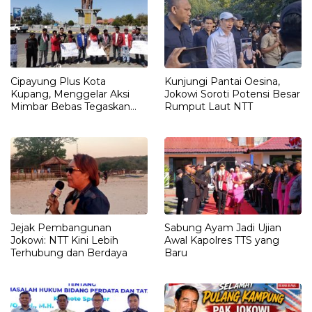
Cipayung Plus Kota
Kunjungi Pantai Oesina,
Kupang, Menggelar Aksi
Jokowi Soroti Potensi Besar
Mimbar Bebas Tegaskan
Rumput Laut NTT
Penolakan Penyematan
Gelar “RAJA TIMOR”
Kepada JOKO WIDODO
Jejak Pembangunan
Sabung Ayam Jadi Ujian
Jokowi: NTT Kini Lebih
Awal Kapolres TTS yang
Terhubung dan Berdaya
Baru