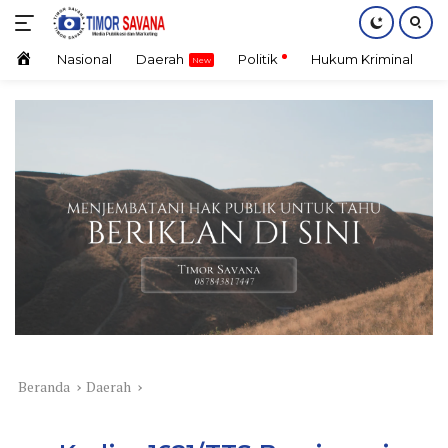
Langsung
ke
konten
Home
Nasional
Daerah
Politik
Hukum Kriminal
E
Beranda
Daerah