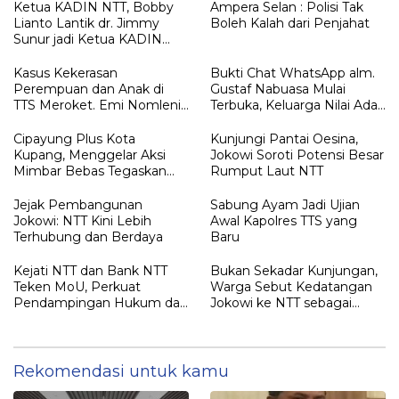
Ketua KADIN NTT, Bobby
Ampera Selan : Polisi Tak
Lianto Lantik dr. Jimmy
Boleh Kalah dari Penjahat
Sunur jadi Ketua KADIN
LEMBATA
Kasus Kekerasan
Bukti Chat WhatsApp alm.
Perempuan dan Anak di
Gustaf Nabuasa Mulai
TTS Meroket. Emi Nomleni :
Terbuka, Keluarga Nilai Ada
Rumah Harus Jadi Tempat
Petunjuk Penting yang
Paling Aman
Belum Didalami Penyidik
Cipayung Plus Kota
Kunjungi Pantai Oesina,
Kupang, Menggelar Aksi
Jokowi Soroti Potensi Besar
Mimbar Bebas Tegaskan
Rumput Laut NTT
Penolakan Penyematan
Gelar “RAJA TIMOR”
Jejak Pembangunan
Sabung Ayam Jadi Ujian
Kepada JOKO WIDODO
Jokowi: NTT Kini Lebih
Awal Kapolres TTS yang
Terhubung dan Berdaya
Baru
Kejati NTT dan Bank NTT
Bukan Sekadar Kunjungan,
Teken MoU, Perkuat
Warga Sebut Kedatangan
Pendampingan Hukum dan
Jokowi ke NTT sebagai
Optimalisasi Pemulihan
Kepulangan yang
Aset Perbankan
Dirindukan
Rekomendasi untuk kamu