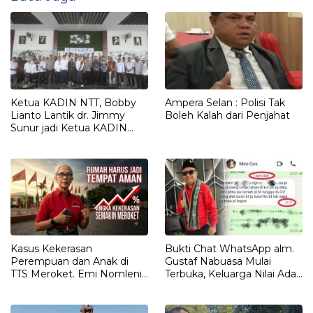
Ketua KADIN NTT, Bobby
Ampera Selan : Polisi Tak
Lianto Lantik dr. Jimmy
Boleh Kalah dari Penjahat
Sunur jadi Ketua KADIN
LEMBATA
Kasus Kekerasan
Bukti Chat WhatsApp alm.
Perempuan dan Anak di
Gustaf Nabuasa Mulai
TTS Meroket. Emi Nomleni :
Terbuka, Keluarga Nilai Ada
Rumah Harus Jadi Tempat
Petunjuk Penting yang
Paling Aman
Belum Didalami Penyidik