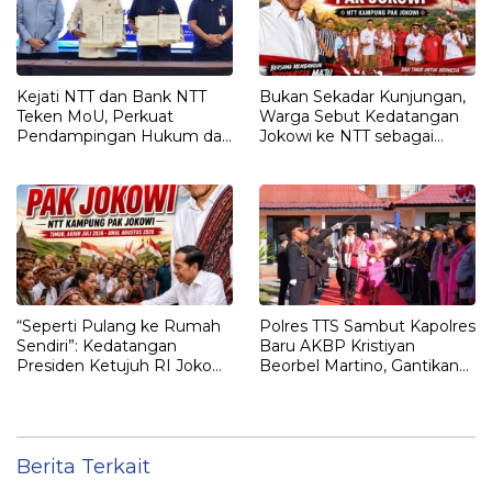
Kejati NTT dan Bank NTT
Bukan Sekadar Kunjungan,
Teken MoU, Perkuat
Warga Sebut Kedatangan
Pendampingan Hukum dan
Jokowi ke NTT sebagai
Optimalisasi Pemulihan
Kepulangan yang
Aset Perbankan
Dirindukan
“Seperti Pulang ke Rumah
Polres TTS Sambut Kapolres
Sendiri”: Kedatangan
Baru AKBP Kristiyan
Presiden Ketujuh RI Joko
Beorbel Martino, Gantikan
Widodo Disambut Hangat
AKBP Hendra Dorizen
Masyarakat NTT
Berita Terkait