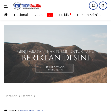
Langsung
ke
konten
Home
Nasional
Daerah
Politik
Hukum Kriminal
E
Beranda
Daerah