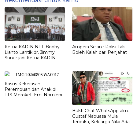
Rekomendasi untuk kamu
Ketua KADIN NTT, Bobby
Ampera Selan : Polisi Tak
Lianto Lantik dr. Jimmy
Boleh Kalah dari Penjahat
Sunur jadi Ketua KADIN
LEMBATA
Kasus Kekerasan
Perempuan dan Anak di
TTS Meroket. Emi Nomleni :
Rumah Harus Jadi Tempat
Paling Aman
Bukti Chat WhatsApp alm.
Gustaf Nabuasa Mulai
Terbuka, Keluarga Nilai Ada
Petunjuk Penting yang
Belum Didalami Penyidik