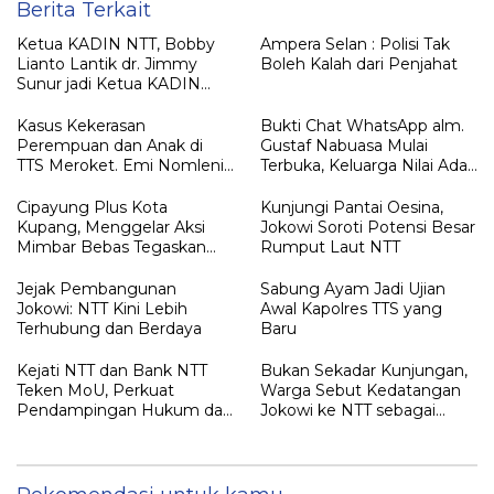
Berita Terkait
Ketua KADIN NTT, Bobby
Ampera Selan : Polisi Tak
Lianto Lantik dr. Jimmy
Boleh Kalah dari Penjahat
Sunur jadi Ketua KADIN
LEMBATA
Kasus Kekerasan
Bukti Chat WhatsApp alm.
Perempuan dan Anak di
Gustaf Nabuasa Mulai
TTS Meroket. Emi Nomleni :
Terbuka, Keluarga Nilai Ada
Rumah Harus Jadi Tempat
Petunjuk Penting yang
Paling Aman
Belum Didalami Penyidik
Cipayung Plus Kota
Kunjungi Pantai Oesina,
Kupang, Menggelar Aksi
Jokowi Soroti Potensi Besar
Mimbar Bebas Tegaskan
Rumput Laut NTT
Penolakan Penyematan
Gelar “RAJA TIMOR”
Jejak Pembangunan
Sabung Ayam Jadi Ujian
Kepada JOKO WIDODO
Jokowi: NTT Kini Lebih
Awal Kapolres TTS yang
Terhubung dan Berdaya
Baru
Kejati NTT dan Bank NTT
Bukan Sekadar Kunjungan,
Teken MoU, Perkuat
Warga Sebut Kedatangan
Pendampingan Hukum dan
Jokowi ke NTT sebagai
Optimalisasi Pemulihan
Kepulangan yang
Aset Perbankan
Dirindukan