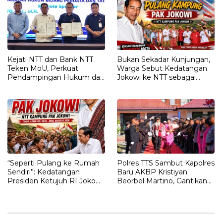
Kejati NTT dan Bank NTT
Bukan Sekadar Kunjungan,
Teken MoU, Perkuat
Warga Sebut Kedatangan
Pendampingan Hukum dan
Jokowi ke NTT sebagai
Optimalisasi Pemulihan
Kepulangan yang
Aset Perbankan
Dirindukan
“Seperti Pulang ke Rumah
Polres TTS Sambut Kapolres
Sendiri”: Kedatangan
Baru AKBP Kristiyan
Presiden Ketujuh RI Joko
Beorbel Martino, Gantikan
Widodo Disambut Hangat
AKBP Hendra Dorizen
Masyarakat NTT