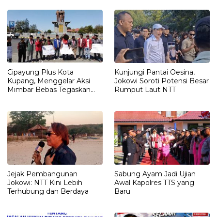
Belum Didalami Penyidik
Cipayung Plus Kota
Kunjungi Pantai Oesina,
Kupang, Menggelar Aksi
Jokowi Soroti Potensi Besar
Mimbar Bebas Tegaskan
Rumput Laut NTT
Penolakan Penyematan
Gelar “RAJA TIMOR”
Kepada JOKO WIDODO
Jejak Pembangunan
Sabung Ayam Jadi Ujian
Jokowi: NTT Kini Lebih
Awal Kapolres TTS yang
Terhubung dan Berdaya
Baru