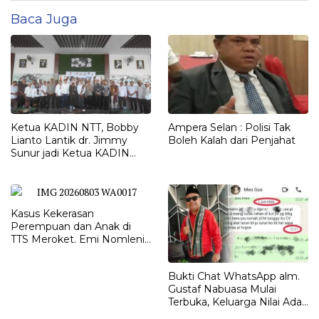
Baca Juga
Ketua KADIN NTT, Bobby
Ampera Selan : Polisi Tak
Lianto Lantik dr. Jimmy
Boleh Kalah dari Penjahat
Sunur jadi Ketua KADIN
LEMBATA
Kasus Kekerasan
Perempuan dan Anak di
TTS Meroket. Emi Nomleni :
Rumah Harus Jadi Tempat
Paling Aman
Bukti Chat WhatsApp alm.
Gustaf Nabuasa Mulai
Terbuka, Keluarga Nilai Ada
Petunjuk Penting yang