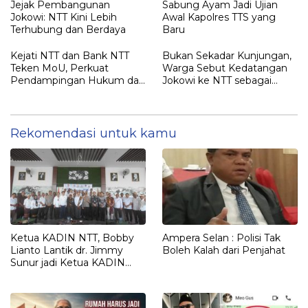
Gelar “RAJA TIMOR”
Jejak Pembangunan
Sabung Ayam Jadi Ujian
Kepada JOKO WIDODO
Jokowi: NTT Kini Lebih
Awal Kapolres TTS yang
Terhubung dan Berdaya
Baru
Kejati NTT dan Bank NTT
Bukan Sekadar Kunjungan,
Teken MoU, Perkuat
Warga Sebut Kedatangan
Pendampingan Hukum dan
Jokowi ke NTT sebagai
Optimalisasi Pemulihan
Kepulangan yang
Aset Perbankan
Dirindukan
Rekomendasi untuk kamu
Ketua KADIN NTT, Bobby
Ampera Selan : Polisi Tak
Lianto Lantik dr. Jimmy
Boleh Kalah dari Penjahat
Sunur jadi Ketua KADIN
LEMBATA