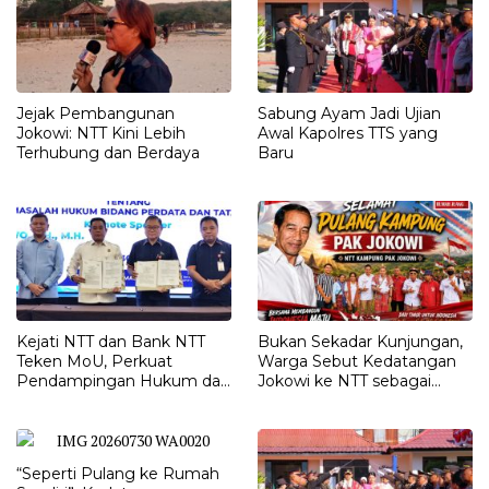
Jejak Pembangunan
Sabung Ayam Jadi Ujian
Jokowi: NTT Kini Lebih
Awal Kapolres TTS yang
Terhubung dan Berdaya
Baru
Kejati NTT dan Bank NTT
Bukan Sekadar Kunjungan,
Teken MoU, Perkuat
Warga Sebut Kedatangan
Pendampingan Hukum dan
Jokowi ke NTT sebagai
Optimalisasi Pemulihan
Kepulangan yang
Aset Perbankan
Dirindukan
“Seperti Pulang ke Rumah