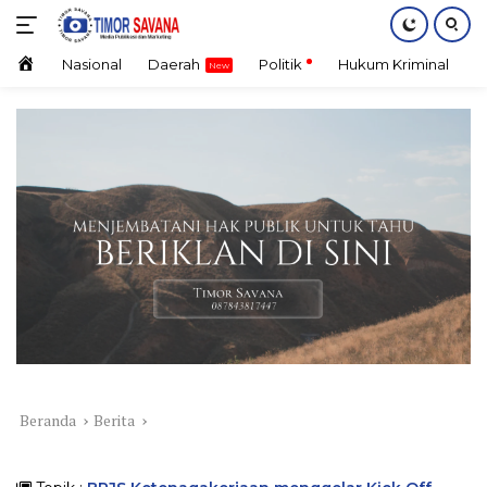
Langsung
ke
konten
Home
Nasional
Daerah
Politik
Hukum Kriminal
E
Beranda
Berita