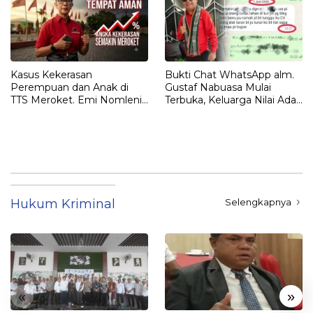
Kasus Kekerasan
Bukti Chat WhatsApp alm.
Perempuan dan Anak di
Gustaf Nabuasa Mulai
TTS Meroket. Emi Nomleni :
Terbuka, Keluarga Nilai Ada
Rumah Harus Jadi Tempat
Petunjuk Penting yang
Paling Aman
Belum Didalami Penyidik
Hukum Kriminal
Selengkapnya
«
»