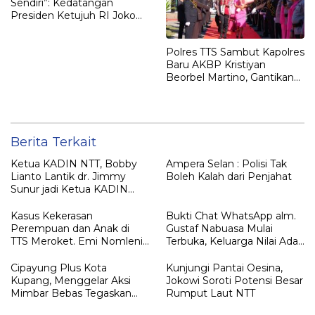
Sendiri”: Kedatangan
Presiden Ketujuh RI Joko
Widodo Disambut Hangat
Masyarakat NTT
Polres TTS Sambut Kapolres
Baru AKBP Kristiyan
Beorbel Martino, Gantikan
AKBP Hendra Dorizen
Berita Terkait
Ketua KADIN NTT, Bobby
Ampera Selan : Polisi Tak
Lianto Lantik dr. Jimmy
Boleh Kalah dari Penjahat
Sunur jadi Ketua KADIN
LEMBATA
Kasus Kekerasan
Bukti Chat WhatsApp alm.
Perempuan dan Anak di
Gustaf Nabuasa Mulai
TTS Meroket. Emi Nomleni :
Terbuka, Keluarga Nilai Ada
Rumah Harus Jadi Tempat
Petunjuk Penting yang
Paling Aman
Belum Didalami Penyidik
Cipayung Plus Kota
Kunjungi Pantai Oesina,
Kupang, Menggelar Aksi
Jokowi Soroti Potensi Besar
Mimbar Bebas Tegaskan
Rumput Laut NTT
Penolakan Penyematan