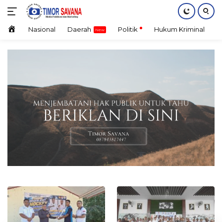
Langsung
ke
konten
Home
Nasional
Daerah
Politik
Hukum Kriminal
E