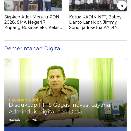
«
»
Siapkan Atlet Menuju PON
Ketua KADIN NTT, Bobby
2028, SMA Negeri 7
Lianto Lantik dr. Jimmy
Kupang Buka Seleksi Kelas
Sunur jadi Ketua KADIN
Khusus Hockey
LEMBATA
Pemerintahan Digital
Layanan Publik
Disdukcapil TTS Gagas Inovasi Layanan
Adminduk Digital dari Desa
Daerah
|
5 Juni 2025