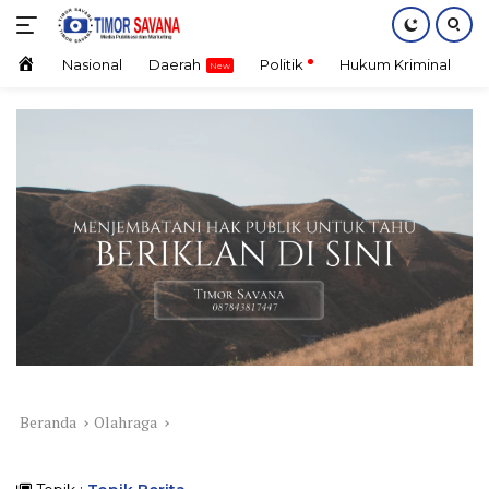
Langsung
ke
konten
Home
Nasional
Daerah
Politik
Hukum Kriminal
E
Beranda
Olahraga