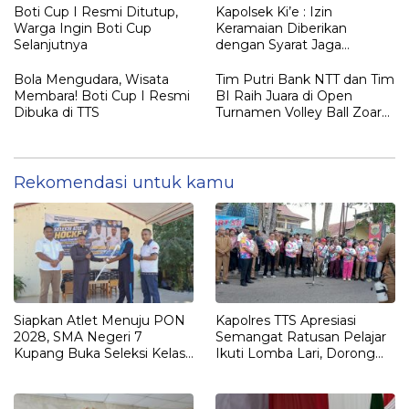
Boti Cup I Resmi Ditutup,
Kapolsek Ki’e : Izin
Warga Ingin Boti Cup
Keramaian Diberikan
Selanjutnya
dengan Syarat Jaga
Keamanan Turnamen Boti
Cup
Bola Mengudara, Wisata
Tim Putri Bank NTT dan Tim
Membara! Boti Cup I Resmi
BI Raih Juara di Open
Dibuka di TTS
Turnamen Volley Ball Zoar
Cup 1
Rekomendasi untuk kamu
Siapkan Atlet Menuju PON
Kapolres TTS Apresiasi
2028, SMA Negeri 7
Semangat Ratusan Pelajar
Kupang Buka Seleksi Kelas
Ikuti Lomba Lari, Dorong
Khusus Hockey
Lahirnya Atlet Berprestasi