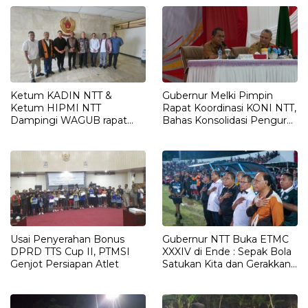
Ketum KADIN NTT &
Gubernur Melki Pimpin
Ketum HIPMI NTT
Rapat Koordinasi KONI NTT,
Dampingi WAGUB rapat
Bahas Konsolidasi Pengurus
Penentuan PON Nusa
dan Persiapan PON XXII
Tenggara 2028
2028
Usai Penyerahan Bonus
Gubernur NTT Buka ETMC
DPRD TTS Cup II, PTMSI
XXXIV di Ende : Sepak Bola
Genjot Persiapan Atlet
Satukan Kita dan Gerakkan
Ekonomi Daerah