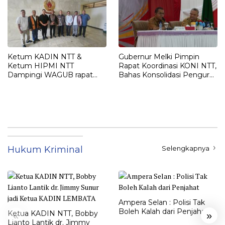
Ketum KADIN NTT &
Gubernur Melki Pimpin
Ketum HIPMI NTT
Rapat Koordinasi KONI NTT,
Dampingi WAGUB rapat
Bahas Konsolidasi Pengurus
Penentuan PON Nusa
dan Persiapan PON XXII
Tenggara 2028
2028
Hukum Kriminal
Selengkapnya
Ampera Selan : Polisi Tak
Boleh Kalah dari Penjahat
Ketua KADIN NTT, Bobby
«
»
Lianto Lantik dr. Jimmy