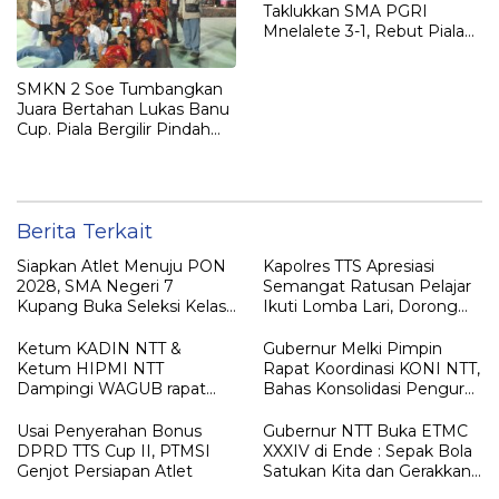
Taklukkan SMA PGRI
Mnelalete 3-1, Rebut Piala
Lukas Banu Cup III
SMKN 2 Soe Tumbangkan
Juara Bertahan Lukas Banu
Cup. Piala Bergilir Pindah
Tangan
Berita Terkait
Siapkan Atlet Menuju PON
Kapolres TTS Apresiasi
2028, SMA Negeri 7
Semangat Ratusan Pelajar
Kupang Buka Seleksi Kelas
Ikuti Lomba Lari, Dorong
Khusus Hockey
Lahirnya Atlet Berprestasi
Ketum KADIN NTT &
Gubernur Melki Pimpin
Ketum HIPMI NTT
Rapat Koordinasi KONI NTT,
Dampingi WAGUB rapat
Bahas Konsolidasi Pengurus
Penentuan PON Nusa
dan Persiapan PON XXII
Tenggara 2028
2028
Usai Penyerahan Bonus
Gubernur NTT Buka ETMC
DPRD TTS Cup II, PTMSI
XXXIV di Ende : Sepak Bola
Genjot Persiapan Atlet
Satukan Kita dan Gerakkan
Ekonomi Daerah