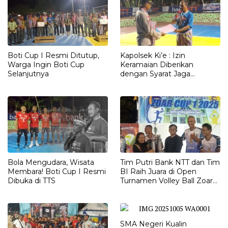
Boti Cup I Resmi Ditutup,
Kapolsek Ki’e : Izin
Warga Ingin Boti Cup
Keramaian Diberikan
Selanjutnya
dengan Syarat Jaga
Keamanan Turnamen Boti
Cup
Bola Mengudara, Wisata
Tim Putri Bank NTT dan Tim
Membara! Boti Cup I Resmi
BI Raih Juara di Open
Dibuka di TTS
Turnamen Volley Ball Zoar
Cup 1
SMA Negeri Kualin