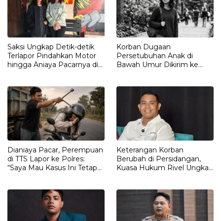
Saksi Ungkap Detik-detik
Korban Dugaan
Terlapor Pindahkan Motor
Persetubuhan Anak di
hingga Aniaya Pacarnya di
Bawah Umur Dikirim ke
Oelet
Kalimantan
Dianiaya Pacar, Perempuan
Keterangan Korban
di TTS Lapor ke Polres:
Berubah di Persidangan,
“Saya Mau Kasus Ini Tetap
Kuasa Hukum Rivel Ungkap
Diproses”
Dugaan Intimidasi