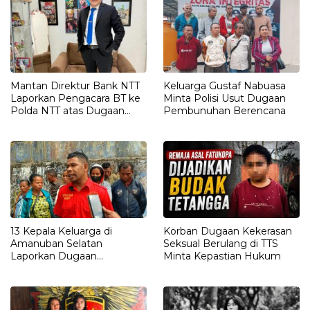
Mantan Direktur Bank NTT
Keluarga Gustaf Nabuasa
Laporkan Pengacara BT ke
Minta Polisi Usut Dugaan
Polda NTT atas Dugaan
Pembunuhan Berencana
tindak pidana Penipuan
13 Kepala Keluarga di
Korban Dugaan Kekerasan
Amanuban Selatan
Seksual Berulang di TTS
Laporkan Dugaan
Minta Kepastian Hukum
Pengrusakan Rumah ke
Polisi