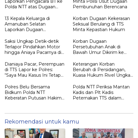
Laporkan Pengacara BT ke
Minta Polisi Usut Dugaan
Polda NTT atas Dugaan
Pembunuhan Berencana
tindak pidana Penipuan
13 Kepala Keluarga di
Korban Dugaan Kekerasan
Amanuban Selatan
Seksual Berulang di TTS
Laporkan Dugaan
Minta Kepastian Hukum
Pengrusakan Rumah ke
Polisi
Saksi Ungkap Detik-detik
Korban Dugaan
Terlapor Pindahkan Motor
Persetubuhan Anak di
hingga Aniaya Pacarnya di
Bawah Umur Dikirim ke
Oelet
Kalimantan
Dianiaya Pacar, Perempuan
Keterangan Korban
di TTS Lapor ke Polres:
Berubah di Persidangan,
“Saya Mau Kasus Ini Tetap
Kuasa Hukum Rivel Ungkap
Diproses”
Dugaan Intimidasi
Polres Belu Bersama
Polda NTT Periksa Mantan
Bidkum Polda NTT
Kadis dan Plt Kadis
Keberatan Putusan Hakim
Peternakan TTS dalam
Praperadilan Piche Kota
Penyelidikan Dugaan
Penyimpangan Kuota Sapi
Rekomendasi untuk kamu