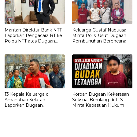
Mantan Direktur Bank NTT
Keluarga Gustaf Nabuasa
Laporkan Pengacara BT ke
Minta Polisi Usut Dugaan
Polda NTT atas Dugaan
Pembunuhan Berencana
tindak pidana Penipuan
13 Kepala Keluarga di
Korban Dugaan Kekerasan
Amanuban Selatan
Seksual Berulang di TTS
Laporkan Dugaan
Minta Kepastian Hukum
Pengrusakan Rumah ke
Polisi