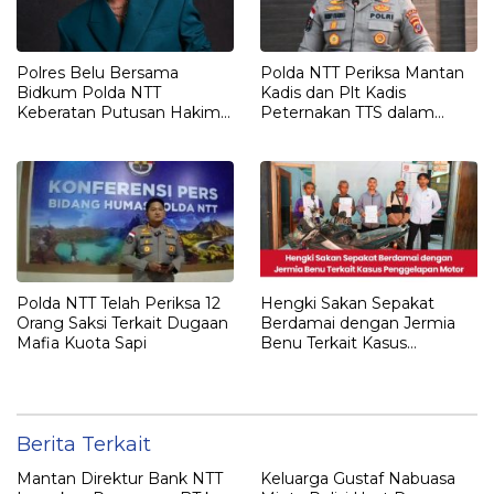
Polres Belu Bersama
Polda NTT Periksa Mantan
Bidkum Polda NTT
Kadis dan Plt Kadis
Keberatan Putusan Hakim
Peternakan TTS dalam
Praperadilan Piche Kota
Penyelidikan Dugaan
Penyimpangan Kuota Sapi
Polda NTT Telah Periksa 12
Hengki Sakan Sepakat
Orang Saksi Terkait Dugaan
Berdamai dengan Jermia
Mafia Kuota Sapi
Benu Terkait Kasus
Penggelapan Motor
Berita Terkait
Mantan Direktur Bank NTT
Keluarga Gustaf Nabuasa