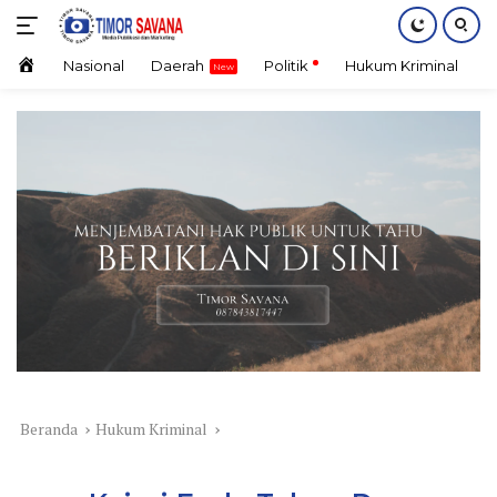
Langsung
ke
konten
Home
Nasional
Daerah
Politik
Hukum Kriminal
E
Beranda
Hukum Kriminal