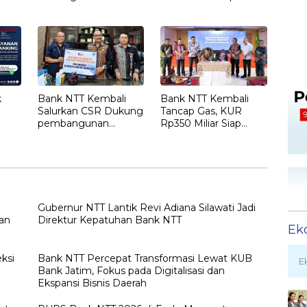
bagi UMKM
Polda NTT untuk
a
Dukung Layanan
am
Kesehatan
Masyarakat
k
Bank NTT Kembali
Bank NTT Kembali
Salurkan CSR Dukung
Tancap Gas, KUR
pembangunan
Rp350 Miliar Siap
ekonomi lokal
Dorong Ekonomi
ps
Pemerintah
Rakyat
Kabupaten Alor
Gubernur NTT Lantik Revi Adiana Silawati Jadi
an
Direktur Kepatuhan Bank NTT
Ek
ksi
Bank NTT Percepat Transformasi Lewat KUB
E
Bank Jatim, Fokus pada Digitalisasi dan
Ekspansi Bisnis Daerah