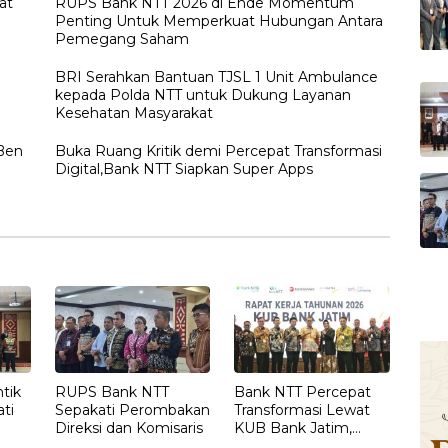
at
RUPS Bank NTT 2026 di Ende Momentum
Penting Untuk Memperkuat Hubungan Antara
Pemegang Saham
BRI Serahkan Bantuan TJSL 1 Unit Ambulance
kepada Polda NTT untuk Dukung Layanan
Kesehatan Masyarakat
Ben
Buka Ruang Kritik demi Percepat Transformasi
Digital,Bank NTT Siapkan Super Apps
tik
RUPS Bank NTT
Bank NTT Percepat
ati
Sepakati Perombakan
Transformasi Lewat
Direksi dan Komisaris
KUB Bank Jatim,
 NTT
Fokus pada