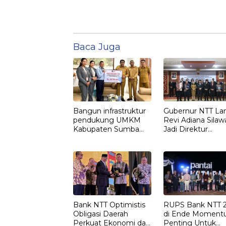
Baca Juga
Bangun infrastruktur
Gubernur NTT Lan
pendukung UMKM
Revi Adiana Silaw
Kabupaten Sumba
Jadi Direktur
Timur, Bank NTT
Kepatuhan Bank
Serahkan CSR Rp.
208,5
Bank NTT Optimistis
RUPS Bank NTT 
Obligasi Daerah
di Ende Momen
Perkuat Ekonomi dan
Penting Untuk