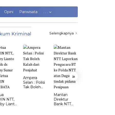
Opini
Pariwisata
. . .
kum Kriminal
Selengkapnya
Kasus
Kekerasan
Perempuan
»
dan Anak di
Ampera
TTS Meroket.
Selan : Polisi
Emi Nomleni
Tak Boleh
: Rumah
Kalah dari
ua
Mantan
Harus Jadi
Penjahat
IN NTT,
Direktur
Tempat
by Lianto
Bank NTT
Paling Aman
ik dr.
Laporkan
my Sunur
Pengacara