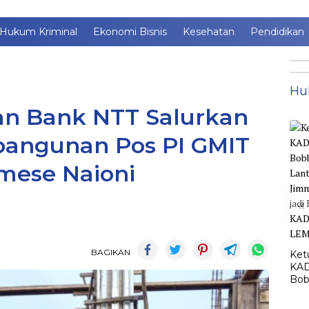
Hukum Kriminal
Ekonomi Bisnis
Kesehatan
Pendidikan
Hu
n Bank NTT Salurkan
angunan Pos PI GMIT
mese Naioni
«
BAGIKAN
Ket
KAD
Bob
Lant
Jim