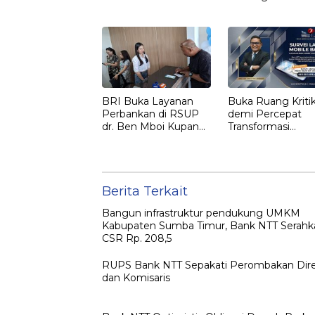
Infrastruktur
Memperkuat
Hubungan Antar
Pemegang Sah
BRI Buka Layanan
Buka Ruang Kriti
Perbankan di RSUP
demi Percepat
dr. Ben Mboi Kupang,
Transformasi
Permudah Pasien
Digital,Bank NTT
Akses Transaksi
Siapkan Super Ap
Keuangan
Berita Terkait
Bangun infrastruktur pendukung UMKM
Kabupaten Sumba Timur, Bank NTT Serahk
CSR Rp. 208,5
RUPS Bank NTT Sepakati Perombakan Dire
dan Komisaris