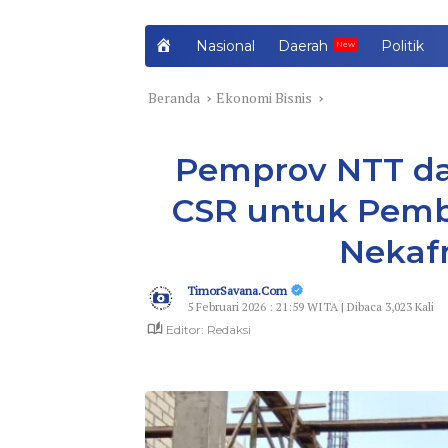
H
Nasional
Daerah
Politik
o
m
Beranda
Ekonomi Bisnis
e
Pemprov NTT da
CSR untuk Pemb
Nekaf
TimorSavana.Com
5 Februari 2026 : 21:59 WITA | Dibaca 3,023 Kali
Editor: Redaksi