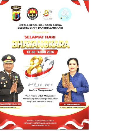
 Ketua
BT ke Polda
DIN
NTT atas
MBATA
Dugaan
tindak pidana
Penipuan