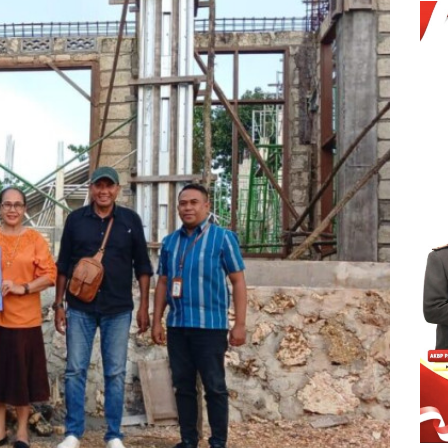
jadi
KA
LE