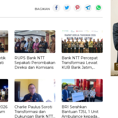
BAGIKAN
tik
RUPS Bank NTT
Bank NTT Percepat
ati
Sepakati Perombakan
Transformasi Lewat
Direksi dan Komisaris
KUB Bank Jatim,
 NTT
Fokus pada
Digitalisasi dan
Ekspansi Bisnis
Daerah
2026
Charlie Paulus Soroti
BRI Serahkan
tum
Transformasi dan
Bantuan TJSL 1 Unit
Dukungan Bank NTT
Ambulance kepada