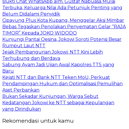
Bukti Chat WhatsApp alm. Gustaf Nabuasa Mulai
Terbuka, Keluarga Nilai Ada Petunjuk Penting yang
Belum Didalami Penyidik
Cipayung Plus Kota Kupang, Menggelar Aksi Mimbar
Bebas Tegaskan Penolakan Penyematan Gelar “RAJA
TIMOR” Kepada JOKO WIDODO
Kunjungi Pantai Oesina, Jokowi Soroti Potensi Besar
Rumput Laut NTT
Jejak Pembangunan Jokowi: NTT Kini Lebih
Terhubung dan Berdaya
Sabung Ayam Jadi Ujian Awal Kapolres TTS yang
Baru
Kejati NTT dan Bank NTT Teken MoU, Perkuat
Pendampingan Hukum dan Optimalisasi Pemulihan
Aset Perbankan
Bukan Sekadar Kunjungan, Warga Sebut
Kedatangan Jokowi ke NTT sebagai Kepulangan
yang Dirindukan
Rekomendasi untuk kamu