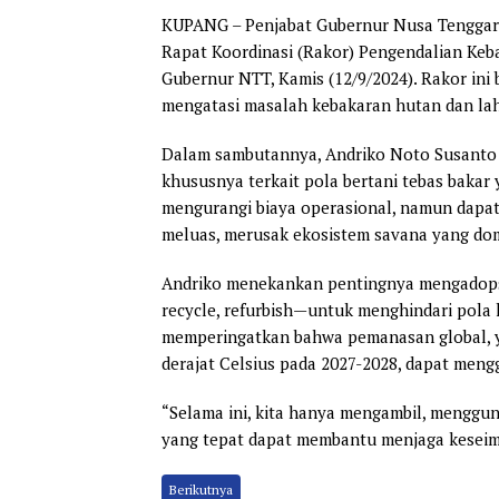
KUPANG – Penjabat Gubernur Nusa Tenggar
Rapat Koordinasi (Rakor) Pengendalian Keb
Gubernur NTT, Kamis (12/9/2024). Rakor ini
mengatasi masalah kebakaran hutan dan lahan
Dalam sambutannya, Andriko Noto Susanto
khususnya terkait pola bertani tebas baka
mengurangi biaya operasional, namun dapa
meluas, merusak ekosistem savana yang do
Andriko menekankan pentingnya mengadopsi 
recycle, refurbish—untuk menghindari pola
memperingatkan bahwa pemanasan global, y
derajat Celsius pada 2027-2028, dapat meng
“Selama ini, kita hanya mengambil, menggu
yang tepat dapat membantu menjaga keseimb
Berikutnya