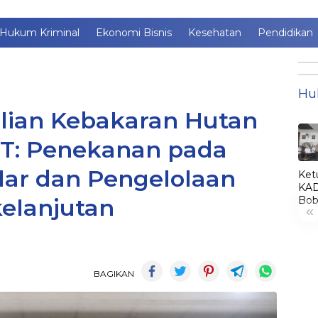
Hukum Kriminal
Ekonomi Bisnis
Kesehatan
Pendidikan
Hu
lian Kebakaran Hutan
T: Penekanan pada
lar dan Pengelolaan
Ket
KAD
Bob
elanjutan
«
Lant
Jim
jadi
KA
LE
BAGIKAN