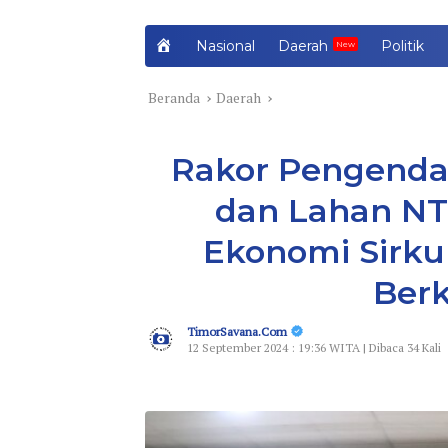
H
Nasional
Daerah
Politik
o
m
Beranda
Daerah
e
Rakor Pengenda
dan Lahan NT
Ekonomi Sirku
Berk
TimorSavana.Com
12 September 2024 : 19:36 WITA | Dibaca 34 Kali