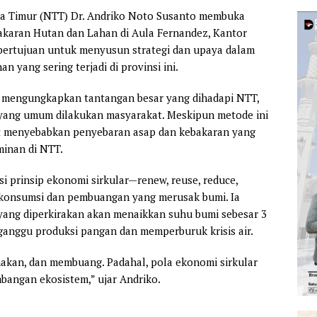
a Timur (NTT) Dr. Andriko Noto Susanto membuka
akaran Hutan dan Lahan di Aula Fernandez, Kantor
 bertujuan untuk menyusun strategi dan upaya dalam
 yang sering terjadi di provinsi ini.
 mengungkapkan tantangan besar yang dihadapi NTT,
r yang umum dilakukan masyarakat. Meskipun metode ini
t menyebabkan penyebaran asap dan kebakaran yang
minan di NTT.
prinsip ekonomi sirkular—renew, reuse, reduce,
 konsumsi dan pembuangan yang merusak bumi. Ia
ang diperkirakan akan menaikkan suhu bumi sebesar 3
ganggu produksi pangan dan memperburuk krisis air.
nakan, dan membuang. Padahal, pola ekonomi sirkular
angan ekosistem,” ujar Andriko.