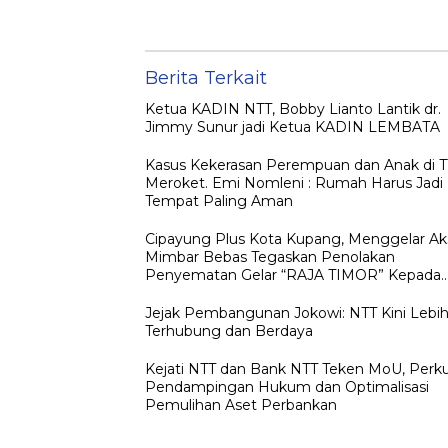
Pendampingan
Jokowi ke NTT
Hukum dan
sebagai Kepulan
Optimalisasi
yang Dirindukan
Pemulihan Aset
Perbankan
Berita Terkait
Ketua KADIN NTT, Bobby Lianto Lantik dr.
Jimmy Sunur jadi Ketua KADIN LEMBATA
Kasus Kekerasan Perempuan dan Anak di 
Meroket. Emi Nomleni : Rumah Harus Jadi
Tempat Paling Aman
Cipayung Plus Kota Kupang, Menggelar Ak
Mimbar Bebas Tegaskan Penolakan
Penyematan Gelar “RAJA TIMOR” Kepada
JOKO WIDODO
Jejak Pembangunan Jokowi: NTT Kini Lebi
Terhubung dan Berdaya
Kejati NTT dan Bank NTT Teken MoU, Perk
Pendampingan Hukum dan Optimalisasi
Pemulihan Aset Perbankan