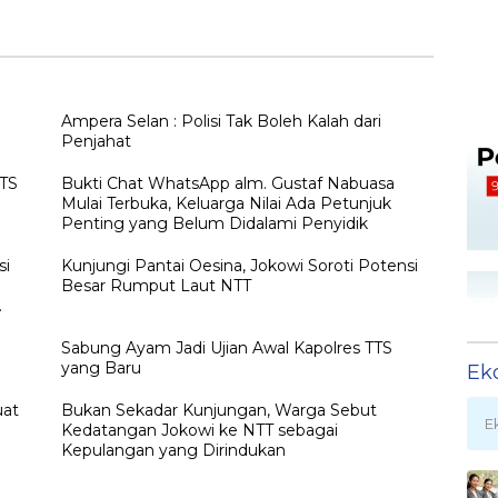
Ketujuh RI Joko
Martino, Gantikan
gan
Widodo Disambut
AKBP Hendra
Hangat Masyarakat
Dorizen
NTT
Ampera Selan : Polisi Tak Boleh Kalah dari
Penjahat
TTS
Bukti Chat WhatsApp alm. Gustaf Nabuasa
Mulai Terbuka, Keluarga Nilai Ada Petunjuk
Penting yang Belum Didalami Penyidik
si
Kunjungi Pantai Oesina, Jokowi Soroti Potensi
Besar Rumput Laut NTT
h
Sabung Ayam Jadi Ujian Awal Kapolres TTS
yang Baru
Ek
uat
Bukan Sekadar Kunjungan, Warga Sebut
E
Kedatangan Jokowi ke NTT sebagai
Kepulangan yang Dirindukan