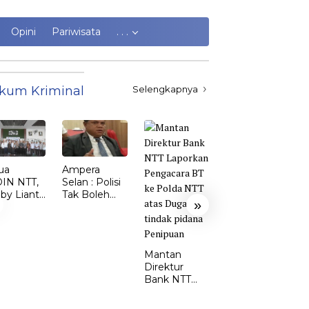
Opini
Pariwisata
. . .
kum Kriminal
Selengkapnya
ua
Ampera
Kasus
IN NTT,
Selan : Polisi
Kekerasan
by Lianto
Tak Boleh
Perempuan
»
ik dr.
Kalah dari
dan Anak di
my Sunur
Penjahat
TTS Meroket.
 Ketua
Emi Nomleni
DIN
: Rumah
Mantan
MBATA
Harus Jadi
Direktur
Tempat
Bank NTT
Paling Aman
Laporkan
Pengacara