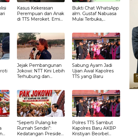
isi
Kasus Kekerasan
Bukti Chat WhatsApp
ari
Perempuan dan Anak
alm. Gustaf Nabuasa
di TTS Meroket. Emi
Mulai Terbuka,
Nomleni : Rumah
Keluarga Nilai Ada
Harus Jadi Tempat
Petunjuk Penting
Paling Aman
yang Belum Didalami
Penyidik
Jejak Pembangunan
Sabung Ayam Jadi
roti
Jokowi: NTT Kini Lebih
Ujian Awal Kapolres
Terhubung dan
TTS yang Baru
T
Berdaya
“Seperti Pulang ke
Polres TTS Sambut
a
Rumah Sendiri”:
Kapolres Baru AKBP
n
Kedatangan Presiden
Kristiyan Beorbel