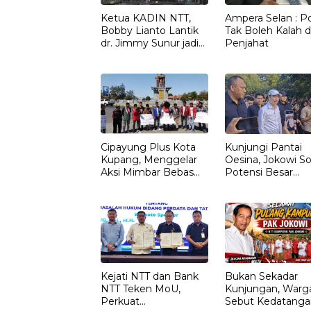
Ketua KADIN NTT,
Ampera Selan : Pol
Bobby Lianto Lantik
Tak Boleh Kalah d
dr. Jimmy Sunur jadi
Penjahat
Ketua KADIN
LEMBATA
Cipayung Plus Kota
Kunjungi Pantai
Kupang, Menggelar
Oesina, Jokowi So
Aksi Mimbar Bebas
Potensi Besar
Tegaskan Penolakan
Rumput Laut NT
Penyematan Gelar
“RAJA TIMOR”
Kepada JOKO
WIDODO
Kejati NTT dan Bank
Bukan Sekadar
NTT Teken MoU,
Kunjungan, Warg
Perkuat
Sebut Kedatanga