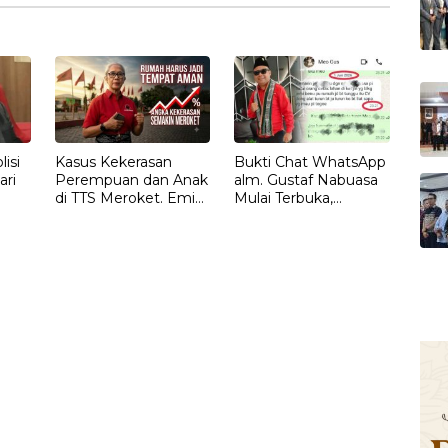
isi
Kasus Kekerasan
Bukti Chat WhatsApp
ari
Perempuan dan Anak
alm. Gustaf Nabuasa
di TTS Meroket. Emi
Mulai Terbuka,
Nomleni : Rumah
Keluarga Nilai Ada
Harus Jadi Tempat
Petunjuk Penting
Paling Aman
yang Belum Didalami
Penyidik