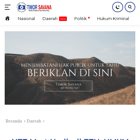
Langsung
ke
konten
Home
Nasional
Daerah
Politik
Hukum Kriminal
E
Beranda
Daerah