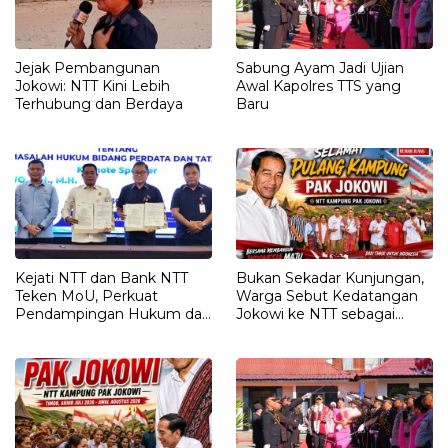
Jejak Pembangunan
Sabung Ayam Jadi Ujian
Jokowi: NTT Kini Lebih
Awal Kapolres TTS yang
Terhubung dan Berdaya
Baru
Kejati NTT dan Bank NTT
Bukan Sekadar Kunjungan,
Teken MoU, Perkuat
Warga Sebut Kedatangan
Pendampingan Hukum dan
Jokowi ke NTT sebagai
Optimalisasi Pemulihan
Kepulangan yang
Aset Perbankan
Dirindukan