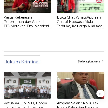
Kasus Kekerasan
Bukti Chat WhatsApp alm.
Perempuan dan Anak di
Gustaf Nabuasa Mulai
TTS Meroket. Emi Nomleni :
Terbuka, Keluarga Nilai Ada
Rumah Harus Jadi Tempat
Petunjuk Penting yang
Paling Aman
Belum Didalami Penyidik
Hukum Kriminal
Selengkapnya
«
»
Ketua KADIN NTT, Bobby
Ampera Selan : Polisi Tak
Lianto Lantik dr. Jimmy
Boleh Kalah dari Penjahat