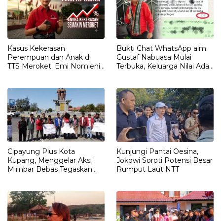
Kasus Kekerasan
Bukti Chat WhatsApp alm.
Perempuan dan Anak di
Gustaf Nabuasa Mulai
TTS Meroket. Emi Nomleni :
Terbuka, Keluarga Nilai Ada
Rumah Harus Jadi Tempat
Petunjuk Penting yang
Paling Aman
Belum Didalami Penyidik
Cipayung Plus Kota
Kunjungi Pantai Oesina,
Kupang, Menggelar Aksi
Jokowi Soroti Potensi Besar
Mimbar Bebas Tegaskan
Rumput Laut NTT
Penolakan Penyematan
Gelar “RAJA TIMOR”
Kepada JOKO WIDODO