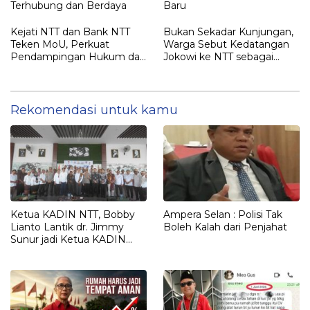
Terhubung dan Berdaya
Baru
Kejati NTT dan Bank NTT
Bukan Sekadar Kunjungan,
Teken MoU, Perkuat
Warga Sebut Kedatangan
Pendampingan Hukum dan
Jokowi ke NTT sebagai
Optimalisasi Pemulihan
Kepulangan yang
Aset Perbankan
Dirindukan
Rekomendasi untuk kamu
Ketua KADIN NTT, Bobby
Ampera Selan : Polisi Tak
Lianto Lantik dr. Jimmy
Boleh Kalah dari Penjahat
Sunur jadi Ketua KADIN
LEMBATA