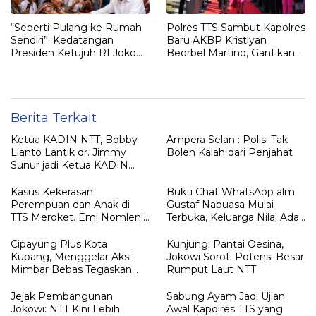
“Seperti Pulang ke Rumah
Polres TTS Sambut Kapolres
Sendiri”: Kedatangan
Baru AKBP Kristiyan
Presiden Ketujuh RI Joko
Beorbel Martino, Gantikan
Widodo Disambut Hangat
AKBP Hendra Dorizen
Masyarakat NTT
Berita Terkait
Ketua KADIN NTT, Bobby
Ampera Selan : Polisi Tak
Lianto Lantik dr. Jimmy
Boleh Kalah dari Penjahat
Sunur jadi Ketua KADIN
LEMBATA
Kasus Kekerasan
Bukti Chat WhatsApp alm.
Perempuan dan Anak di
Gustaf Nabuasa Mulai
TTS Meroket. Emi Nomleni :
Terbuka, Keluarga Nilai Ada
Rumah Harus Jadi Tempat
Petunjuk Penting yang
Paling Aman
Belum Didalami Penyidik
Cipayung Plus Kota
Kunjungi Pantai Oesina,
Kupang, Menggelar Aksi
Jokowi Soroti Potensi Besar
Mimbar Bebas Tegaskan
Rumput Laut NTT
Penolakan Penyematan
Gelar “RAJA TIMOR”
Jejak Pembangunan
Sabung Ayam Jadi Ujian
Kepada JOKO WIDODO
Jokowi: NTT Kini Lebih
Awal Kapolres TTS yang