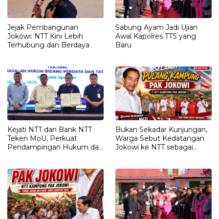
Jejak Pembangunan
Sabung Ayam Jadi Ujian
Jokowi: NTT Kini Lebih
Awal Kapolres TTS yang
Terhubung dan Berdaya
Baru
Kejati NTT dan Bank NTT
Bukan Sekadar Kunjungan,
Teken MoU, Perkuat
Warga Sebut Kedatangan
Pendampingan Hukum dan
Jokowi ke NTT sebagai
Optimalisasi Pemulihan
Kepulangan yang
Aset Perbankan
Dirindukan