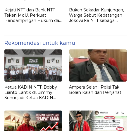
Kejati NTT dan Bank NTT
Bukan Sekadar Kunjungan,
Teken MoU, Perkuat
Warga Sebut Kedatangan
Pendampingan Hukum dan
Jokowi ke NTT sebagai
Optimalisasi Pemulihan
Kepulangan yang
Aset Perbankan
Dirindukan
Rekomendasi untuk kamu
Ketua KADIN NTT, Bobby
Ampera Selan : Polisi Tak
Lianto Lantik dr. Jimmy
Boleh Kalah dari Penjahat
Sunur jadi Ketua KADIN
LEMBATA