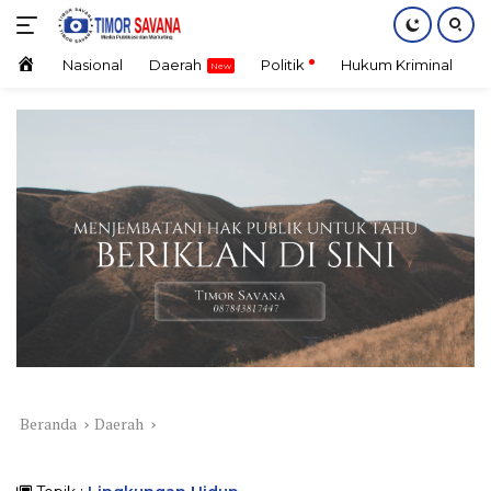
Langsung
ke
konten
Home
Nasional
Daerah
Politik
Hukum Kriminal
E
Beranda
Daerah