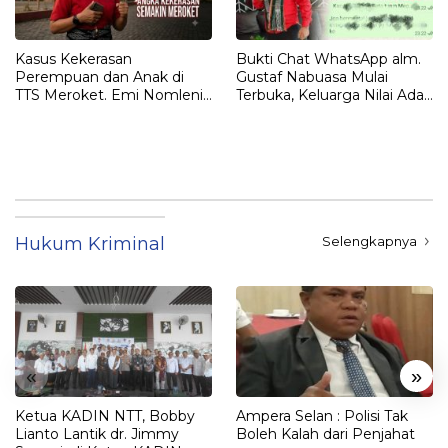
Kasus Kekerasan
Bukti Chat WhatsApp alm.
Perempuan dan Anak di
Gustaf Nabuasa Mulai
TTS Meroket. Emi Nomleni :
Terbuka, Keluarga Nilai Ada
Rumah Harus Jadi Tempat
Petunjuk Penting yang
Paling Aman
Belum Didalami Penyidik
Hukum Kriminal
Selengkapnya
«
»
Ketua KADIN NTT, Bobby
Ampera Selan : Polisi Tak
Lianto Lantik dr. Jimmy
Boleh Kalah dari Penjahat