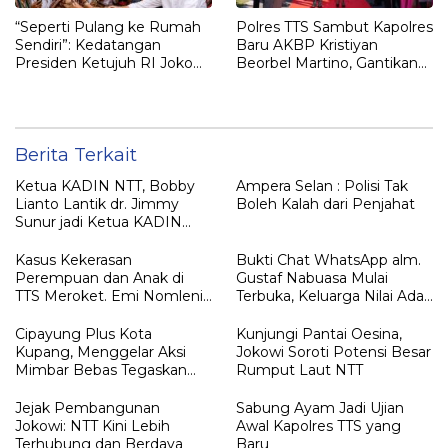
“Seperti Pulang ke Rumah
Polres TTS Sambut Kapolres
Sendiri”: Kedatangan
Baru AKBP Kristiyan
Presiden Ketujuh RI Joko
Beorbel Martino, Gantikan
Widodo Disambut Hangat
AKBP Hendra Dorizen
Masyarakat NTT
Berita Terkait
Ketua KADIN NTT, Bobby
Ampera Selan : Polisi Tak
Lianto Lantik dr. Jimmy
Boleh Kalah dari Penjahat
Sunur jadi Ketua KADIN
LEMBATA
Kasus Kekerasan
Bukti Chat WhatsApp alm.
Perempuan dan Anak di
Gustaf Nabuasa Mulai
TTS Meroket. Emi Nomleni :
Terbuka, Keluarga Nilai Ada
Rumah Harus Jadi Tempat
Petunjuk Penting yang
Paling Aman
Belum Didalami Penyidik
Cipayung Plus Kota
Kunjungi Pantai Oesina,
Kupang, Menggelar Aksi
Jokowi Soroti Potensi Besar
Mimbar Bebas Tegaskan
Rumput Laut NTT
Penolakan Penyematan
Gelar “RAJA TIMOR”
Jejak Pembangunan
Sabung Ayam Jadi Ujian
Kepada JOKO WIDODO
Jokowi: NTT Kini Lebih
Awal Kapolres TTS yang
Terhubung dan Berdaya
Baru