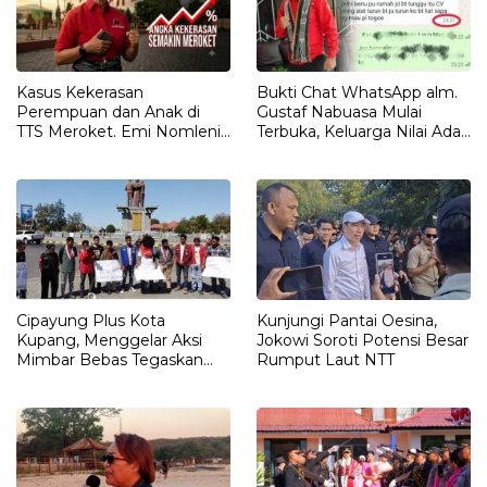
Kasus Kekerasan
Bukti Chat WhatsApp alm.
Perempuan dan Anak di
Gustaf Nabuasa Mulai
TTS Meroket. Emi Nomleni :
Terbuka, Keluarga Nilai Ada
Rumah Harus Jadi Tempat
Petunjuk Penting yang
Paling Aman
Belum Didalami Penyidik
Cipayung Plus Kota
Kunjungi Pantai Oesina,
Kupang, Menggelar Aksi
Jokowi Soroti Potensi Besar
Mimbar Bebas Tegaskan
Rumput Laut NTT
Penolakan Penyematan
Gelar “RAJA TIMOR”
Kepada JOKO WIDODO