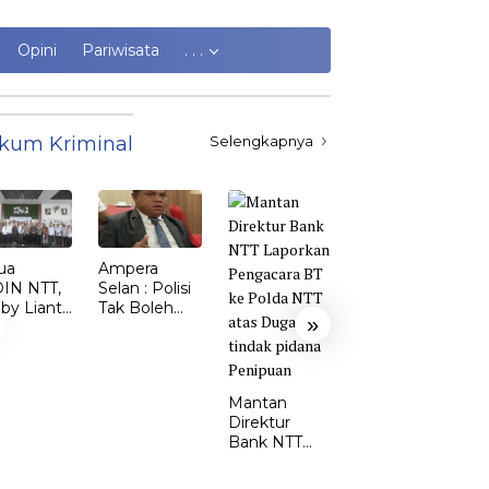
Opini
Pariwisata
. . .
kum Kriminal
Selengkapnya
ua
Ampera
Kasus
IN NTT,
Selan : Polisi
Kekerasan
by Lianto
Tak Boleh
Perempuan
»
ik dr.
Kalah dari
dan Anak di
my Sunur
Penjahat
TTS Meroket.
 Ketua
Emi Nomleni
DIN
: Rumah
Mantan
MBATA
Harus Jadi
Direktur
Tempat
Bank NTT
Paling Aman
Laporkan
Pengacara