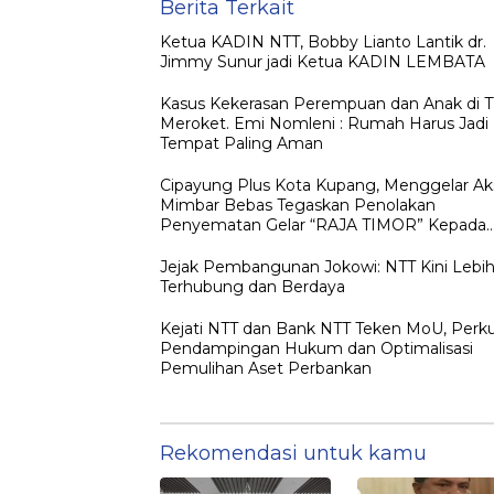
Perbankan
Berita Terkait
Ketua KADIN NTT, Bobby Lianto Lantik dr.
Jimmy Sunur jadi Ketua KADIN LEMBATA
Kasus Kekerasan Perempuan dan Anak di 
Meroket. Emi Nomleni : Rumah Harus Jadi
Tempat Paling Aman
Cipayung Plus Kota Kupang, Menggelar Ak
Mimbar Bebas Tegaskan Penolakan
Penyematan Gelar “RAJA TIMOR” Kepada
JOKO WIDODO
Jejak Pembangunan Jokowi: NTT Kini Lebi
Terhubung dan Berdaya
Kejati NTT dan Bank NTT Teken MoU, Perk
Pendampingan Hukum dan Optimalisasi
Pemulihan Aset Perbankan
Rekomendasi untuk kamu