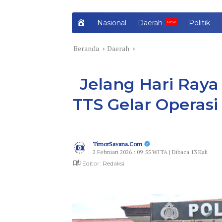
H
Nasional
Daerah
Politik
o
m
Beranda
Daerah
e
Jelang Hari Raya I
TTS Gelar Operas
TimorSavana.Com
2 Februari 2026 : 09:55 WITA | Dibaca 13 Kali
Editor: Redaksi