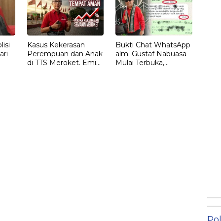
isi
Kasus Kekerasan
Bukti Chat WhatsApp
ari
Perempuan dan Anak
alm. Gustaf Nabuasa
di TTS Meroket. Emi
Mulai Terbuka,
Nomleni : Rumah
Keluarga Nilai Ada
Harus Jadi Tempat
Petunjuk Penting
Paling Aman
yang Belum Didalami
Penyidik
Pol