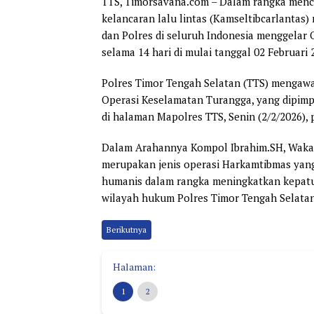
TTS, Timorsavana.com
– Dalam rangka menci
kelancaran lalu lintas (Kamseltibcarlantas) 
dan Polres di seluruh Indonesia menggelar
selama 14 hari di mulai tanggal 02 Februari
Polres Timor Tengah Selatan (TTS) mengawa
Operasi Keselamatan Turangga, yang dipimp
di halaman Mapolres TTS, Senin (2/2/2026),
Dalam Arahannya Kompol Ibrahim.SH, Wakap
merupakan jenis operasi Harkamtibmas yang
humanis dalam rangka meningkatkan kepatuh
wilayah hukum Polres Timor Tengah Selatan 
Berikutnya
Halaman:
1
2