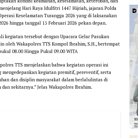
ptakan kondisi keamanan, keselamatan, ketertiban, dan
menjelang Hari Raya Idulfitri 1447 Hijriah, jajaran Polda
 Operasi Keselamatan Turangga 2026 yang di laksanakan
 2026 hingga tanggal 15 Februari 2026 pekan depan.
li kegiatan tersebut dengan Upacara Gelar Pasukan
in oleh Wakapolres TTS Kompol Ibrahim, S.H., bertempat
 pukul 08.00 Hingga Pukul 09.00 WITA
olres TTS menjelaskan bahwa kegiatan operasi ini
 mengedepankan kegiatan premitif, pereventif, serta
an dan disiplin masyarakat dalam berlalulintas di
dan sekitarnya.” Jelas Wakapolres Ibrahim.