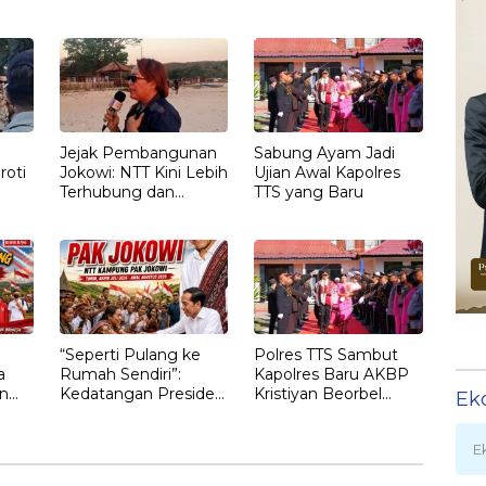
Nomleni : Rumah
Keluarga Nilai Ada
Harus Jadi Tempat
Petunjuk Penting
Paling Aman
yang Belum Didalami
Penyidik
Jejak Pembangunan
Sabung Ayam Jadi
roti
Jokowi: NTT Kini Lebih
Ujian Awal Kapolres
Terhubung dan
TTS yang Baru
T
Berdaya
“Seperti Pulang ke
Polres TTS Sambut
a
Rumah Sendiri”:
Kapolres Baru AKBP
n
Kedatangan Presiden
Kristiyan Beorbel
Ek
Ketujuh RI Joko
Martino, Gantikan
gan
Widodo Disambut
AKBP Hendra
E
Hangat Masyarakat
Dorizen
NTT