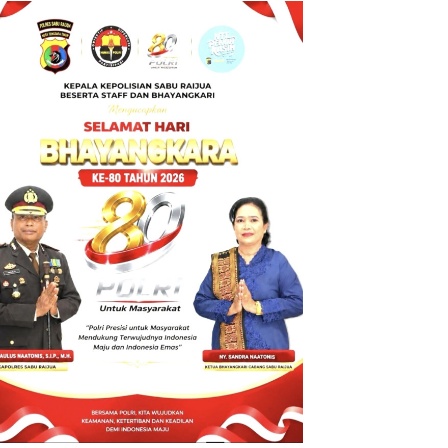
BT ke Polda
NTT atas
Dugaan
tindak pidana
Penipuan