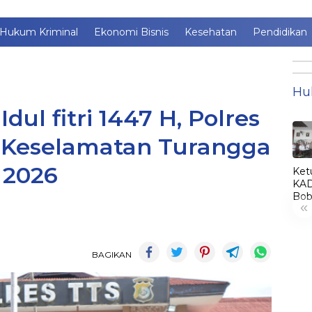
Hukum Kriminal
Ekonomi Bisnis
Kesehatan
Pendidikan
Hu
dul fitri 1447 H, Polres
i Keselamatan Turangga
2026
Ket
KAD
Bob
«
Lant
Jim
jadi
KA
BAGIKAN
LE