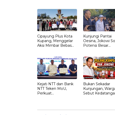
Ketua KADIN
LEMBATA
Cipayung Plus Kota
Kunjungi Pantai
Kupang, Menggelar
Oesina, Jokowi So
Aksi Mimbar Bebas
Potensi Besar
Tegaskan Penolakan
Rumput Laut NT
Penyematan Gelar
“RAJA TIMOR”
Kepada JOKO
WIDODO
Kejati NTT dan Bank
Bukan Sekadar
NTT Teken MoU,
Kunjungan, Warg
Perkuat
Sebut Kedatanga
Pendampingan
Jokowi ke NTT
Hukum dan
sebagai Kepulan
Optimalisasi
yang Dirindukan
Pemulihan Aset