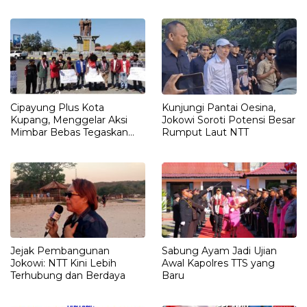
Rumah Harus Jadi Tempat
Petunjuk Penting yang
Paling Aman
Belum Didalami Penyidik
Cipayung Plus Kota
Kunjungi Pantai Oesina,
Kupang, Menggelar Aksi
Jokowi Soroti Potensi Besar
Mimbar Bebas Tegaskan
Rumput Laut NTT
Penolakan Penyematan
Gelar “RAJA TIMOR”
Kepada JOKO WIDODO
Jejak Pembangunan
Sabung Ayam Jadi Ujian
Jokowi: NTT Kini Lebih
Awal Kapolres TTS yang
Terhubung dan Berdaya
Baru