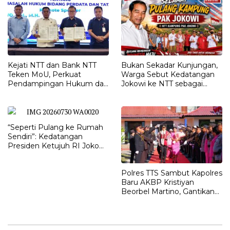
Kejati NTT dan Bank NTT
Bukan Sekadar Kunjungan,
Teken MoU, Perkuat
Warga Sebut Kedatangan
Pendampingan Hukum dan
Jokowi ke NTT sebagai
Optimalisasi Pemulihan
Kepulangan yang
Aset Perbankan
Dirindukan
“Seperti Pulang ke Rumah
Sendiri”: Kedatangan
Presiden Ketujuh RI Joko
Widodo Disambut Hangat
Masyarakat NTT
Polres TTS Sambut Kapolres
Baru AKBP Kristiyan
Beorbel Martino, Gantikan
AKBP Hendra Dorizen