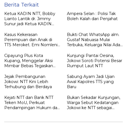
Berita Terkait
Ketua KADIN NTT, Bobby
Ampera Selan : Polisi Tak
Lianto Lantik dr. Jimmy
Boleh Kalah dari Penjahat
Sunur jadi Ketua KADIN
LEMBATA
Kasus Kekerasan
Bukti Chat WhatsApp alm.
Perempuan dan Anak di
Gustaf Nabuasa Mulai
TTS Meroket. Emi Nomleni :
Terbuka, Keluarga Nilai Ada
Rumah Harus Jadi Tempat
Petunjuk Penting yang
Paling Aman
Belum Didalami Penyidik
Cipayung Plus Kota
Kunjungi Pantai Oesina,
Kupang, Menggelar Aksi
Jokowi Soroti Potensi Besar
Mimbar Bebas Tegaskan
Rumput Laut NTT
Penolakan Penyematan
Gelar “RAJA TIMOR”
Jejak Pembangunan
Sabung Ayam Jadi Ujian
Kepada JOKO WIDODO
Jokowi: NTT Kini Lebih
Awal Kapolres TTS yang
Terhubung dan Berdaya
Baru
Kejati NTT dan Bank NTT
Bukan Sekadar Kunjungan,
Teken MoU, Perkuat
Warga Sebut Kedatangan
Pendampingan Hukum dan
Jokowi ke NTT sebagai
Optimalisasi Pemulihan
Kepulangan yang
Aset Perbankan
Dirindukan