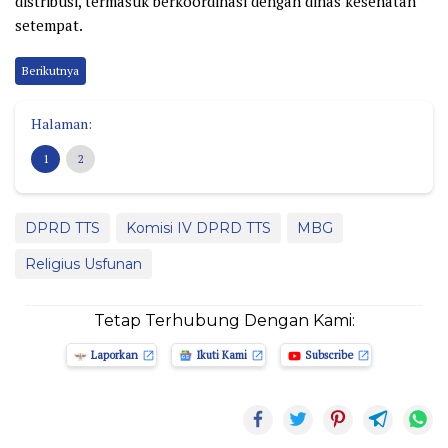
distribusi, termasuk berkoordinasi dengan dinas kesehatan
setempat.
Berikutnya
Halaman:
1
2
DPRD TTS
Komisi IV DPRD TTS
MBG
Religius Usfunan
Tetap Terhubung Dengan Kami:
Laporkan
Ikuti Kami
Subscribe