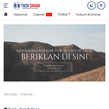
Langsung
ke
konten
Home
Nasional
Daerah
Politik
Hukum Kriminal
E
Beranda
Daerah