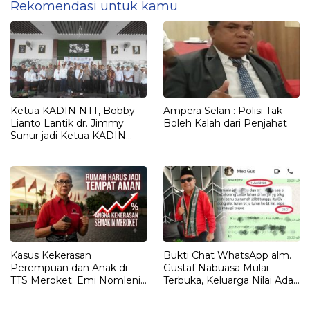
Rekomendasi untuk kamu
Ketua KADIN NTT, Bobby
Ampera Selan : Polisi Tak
Lianto Lantik dr. Jimmy
Boleh Kalah dari Penjahat
Sunur jadi Ketua KADIN
LEMBATA
Kasus Kekerasan
Bukti Chat WhatsApp alm.
Perempuan dan Anak di
Gustaf Nabuasa Mulai
TTS Meroket. Emi Nomleni :
Terbuka, Keluarga Nilai Ada
Rumah Harus Jadi Tempat
Petunjuk Penting yang
Paling Aman
Belum Didalami Penyidik