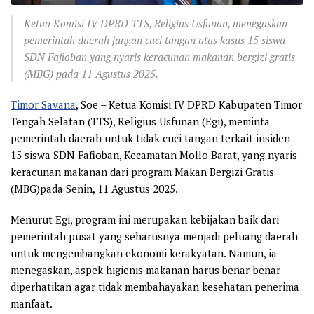
Ketua Komisi IV DPRD TTS, Religius Usfunan, menegaskan
pemerintah daerah jangan cuci tangan atas kasus 15 siswa
SDN Fafioban yang nyaris keracunan makanan bergizi gratis
(MBG) pada 11 Agustus 2025.
Timor Savana
, Soe – Ketua Komisi IV DPRD Kabupaten Timor
Tengah Selatan (TTS), Religius Usfunan (Egi), meminta
pemerintah daerah untuk tidak cuci tangan terkait insiden
15 siswa SDN Fafioban, Kecamatan Mollo Barat, yang nyaris
keracunan makanan dari program Makan Bergizi Gratis
(MBG)pada Senin, 11 Agustus 2025.
Menurut Egi, program ini merupakan kebijakan baik dari
pemerintah pusat yang seharusnya menjadi peluang daerah
untuk mengembangkan ekonomi kerakyatan. Namun, ia
menegaskan, aspek higienis makanan harus benar-benar
diperhatikan agar tidak membahayakan kesehatan penerima
manfaat.