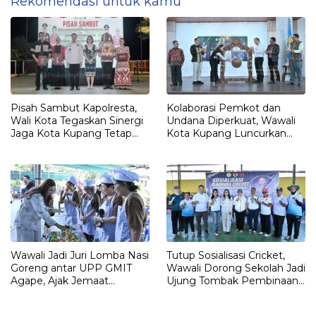
Rekomendasi untuk kamu
Pisah Sambut Kapolresta,
Kolaborasi Pemkot dan
Wali Kota Tegaskan Sinergi
Undana Diperkuat, Wawali
Jaga Kota Kupang Tetap
Kota Kupang Luncurkan
Kondusif
Program PKM Berdampak
2026
Wawali Jadi Juri Lomba Nasi
Tutup Sosialisasi Cricket,
Goreng antar UPP GMIT
Wawali Dorong Sekolah Jadi
Agape, Ajak Jemaat
Ujung Tombak Pembinaan
Perkuat Semangat
Atlet berprestasi
Kebersamaan