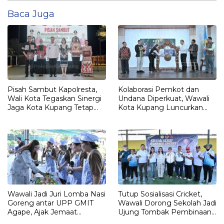
Baca Juga
Pisah Sambut Kapolresta,
Kolaborasi Pemkot dan
Wali Kota Tegaskan Sinergi
Undana Diperkuat, Wawali
Jaga Kota Kupang Tetap
Kota Kupang Luncurkan
Kondusif
Program PKM Berdampak
2026
Wawali Jadi Juri Lomba Nasi
Tutup Sosialisasi Cricket,
Goreng antar UPP GMIT
Wawali Dorong Sekolah Jadi
Agape, Ajak Jemaat
Ujung Tombak Pembinaan
Perkuat Semangat
Atlet berprestasi