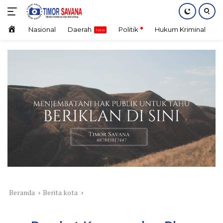
Langsung
ke
konten
Home
Nasional
Daerah
Politik
Hukum Kriminal
E
Beranda
Berita kota