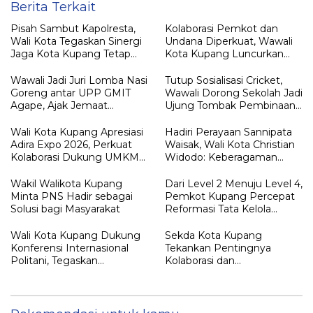
Berita Terkait
Pisah Sambut Kapolresta,
Kolaborasi Pemkot dan
Wali Kota Tegaskan Sinergi
Undana Diperkuat, Wawali
Jaga Kota Kupang Tetap
Kota Kupang Luncurkan
Kondusif
Program PKM Berdampak
2026
Wawali Jadi Juri Lomba Nasi
Tutup Sosialisasi Cricket,
Goreng antar UPP GMIT
Wawali Dorong Sekolah Jadi
Agape, Ajak Jemaat
Ujung Tombak Pembinaan
Perkuat Semangat
Atlet berprestasi
Kebersamaan
Wali Kota Kupang Apresiasi
Hadiri Perayaan Sannipata
Adira Expo 2026, Perkuat
Waisak, Wali Kota Christian
Kolaborasi Dukung UMKM
Widodo: Keberagaman
dan Pertumbuhan Ekonomi
Adalah Kekuatan Kota Kasih
Wakil Walikota Kupang
Dari Level 2 Menuju Level 4,
Minta PNS Hadir sebagai
Pemkot Kupang Percepat
Solusi bagi Masyarakat
Reformasi Tata Kelola
Pemerintahan
Wali Kota Kupang Dukung
Sekda Kota Kupang
Konferensi Internasional
Tekankan Pentingnya
Politani, Tegaskan
Kolaborasi dan
Kolaborasi Akademisi dan
Pembentukan Karakter
Pemkot Kunci
dalam Pendidikan
Pembangunan
Berkelanjutan