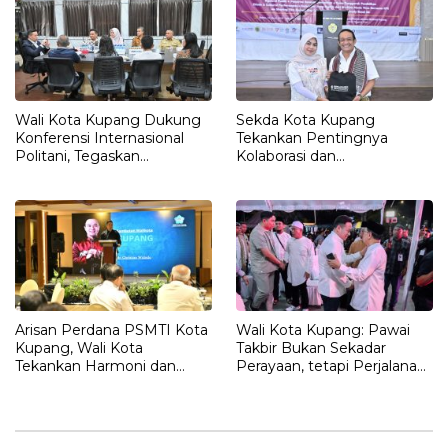
Wali Kota Kupang Dukung
Sekda Kota Kupang
Konferensi Internasional
Tekankan Pentingnya
Politani, Tegaskan
Kolaborasi dan
Kolaborasi Akademisi dan
Pembentukan Karakter
Pemkot Kunci
dalam Pendidikan
Pembangunan
Berkelanjutan
Arisan Perdana PSMTI Kota
Wali Kota Kupang: Pawai
Kupang, Wali Kota
Takbir Bukan Sekadar
Tekankan Harmoni dan
Perayaan, tetapi Perjalanan
Peran Nyata Komunitas
Batin dan Simbol Harmoni