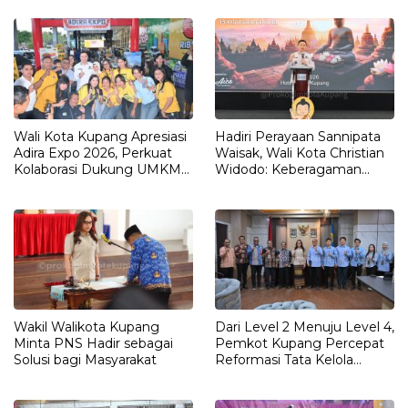
Kebersamaan
Wali Kota Kupang Apresiasi
Hadiri Perayaan Sannipata
Adira Expo 2026, Perkuat
Waisak, Wali Kota Christian
Kolaborasi Dukung UMKM
Widodo: Keberagaman
dan Pertumbuhan Ekonomi
Adalah Kekuatan Kota Kasih
Wakil Walikota Kupang
Dari Level 2 Menuju Level 4,
Minta PNS Hadir sebagai
Pemkot Kupang Percepat
Solusi bagi Masyarakat
Reformasi Tata Kelola
Pemerintahan