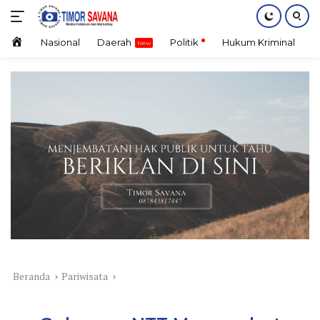
Langsung
ke
konten
Home
Nasional
Daerah
Politik
Hukum Kriminal
E
Beranda
Pariwisata