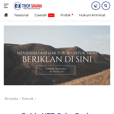
Langsung
ke
konten
Home
Nasional
Daerah
Politik
Hukum Kriminal
E
Beranda
Daerah