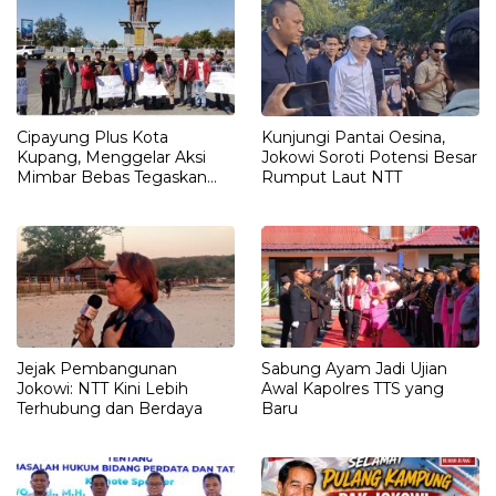
Cipayung Plus Kota
Kunjungi Pantai Oesina,
Kupang, Menggelar Aksi
Jokowi Soroti Potensi Besar
Mimbar Bebas Tegaskan
Rumput Laut NTT
Penolakan Penyematan
Gelar “RAJA TIMOR”
Kepada JOKO WIDODO
Jejak Pembangunan
Sabung Ayam Jadi Ujian
Jokowi: NTT Kini Lebih
Awal Kapolres TTS yang
Terhubung dan Berdaya
Baru