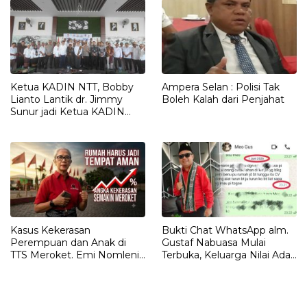
Ketua KADIN NTT, Bobby
Ampera Selan : Polisi Tak
Lianto Lantik dr. Jimmy
Boleh Kalah dari Penjahat
Sunur jadi Ketua KADIN
LEMBATA
Kasus Kekerasan
Bukti Chat WhatsApp alm.
Perempuan dan Anak di
Gustaf Nabuasa Mulai
TTS Meroket. Emi Nomleni :
Terbuka, Keluarga Nilai Ada
Rumah Harus Jadi Tempat
Petunjuk Penting yang
Paling Aman
Belum Didalami Penyidik