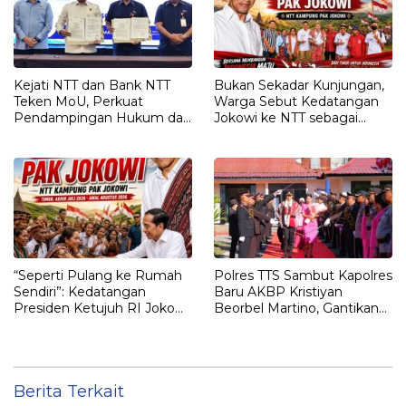
Kejati NTT dan Bank NTT
Bukan Sekadar Kunjungan,
Teken MoU, Perkuat
Warga Sebut Kedatangan
Pendampingan Hukum dan
Jokowi ke NTT sebagai
Optimalisasi Pemulihan
Kepulangan yang
Aset Perbankan
Dirindukan
“Seperti Pulang ke Rumah
Polres TTS Sambut Kapolres
Sendiri”: Kedatangan
Baru AKBP Kristiyan
Presiden Ketujuh RI Joko
Beorbel Martino, Gantikan
Widodo Disambut Hangat
AKBP Hendra Dorizen
Masyarakat NTT
Berita Terkait