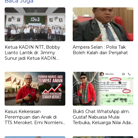
Baca Juga
Ketua KADIN NTT, Bobby
Ampera Selan : Polisi Tak
Lianto Lantik dr. Jimmy
Boleh Kalah dari Penjahat
Sunur jadi Ketua KADIN
LEMBATA
Kasus Kekerasan
Bukti Chat WhatsApp alm.
Perempuan dan Anak di
Gustaf Nabuasa Mulai
TTS Meroket. Emi Nomleni :
Terbuka, Keluarga Nilai Ada
Rumah Harus Jadi Tempat
Petunjuk Penting yang
Paling Aman
Belum Didalami Penyidik