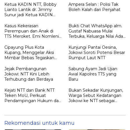
Ketua KADIN NTT, Bobby
Ampera Selan : Polisi Tak
Lianto Lantik dr. Jimmy
Boleh Kalah dari Penjahat
Sunur jadi Ketua KADIN
LEMBATA
Kasus Kekerasan
Bukti Chat WhatsApp alm.
Perempuan dan Anak di
Gustaf Nabuasa Mulai
TTS Meroket. Emi Nomleni :
Terbuka, Keluarga Nilai Ada
Rumah Harus Jadi Tempat
Petunjuk Penting yang
Paling Aman
Belum Didalami Penyidik
Cipayung Plus Kota
Kunjungi Pantai Oesina,
Kupang, Menggelar Aksi
Jokowi Soroti Potensi Besar
Mimbar Bebas Tegaskan
Rumput Laut NTT
Penolakan Penyematan
Gelar “RAJA TIMOR”
Jejak Pembangunan
Sabung Ayam Jadi Ujian
Kepada JOKO WIDODO
Jokowi: NTT Kini Lebih
Awal Kapolres TTS yang
Terhubung dan Berdaya
Baru
Kejati NTT dan Bank NTT
Bukan Sekadar Kunjungan,
Teken MoU, Perkuat
Warga Sebut Kedatangan
Pendampingan Hukum dan
Jokowi ke NTT sebagai
Optimalisasi Pemulihan
Kepulangan yang
Aset Perbankan
Dirindukan
Rekomendasi untuk kamu