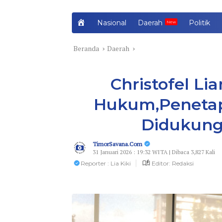
H
Nasional
Daerah
Politik
o
m
Beranda
Daerah
e
Christofel Li
Hukum,Penetap
Didukung 
TimorSavana.Com
31 Januari 2026 : 19:32 WITA | Dibaca 3,827 Kali
Reporter : Lia Kiki
Editor: Redaksi