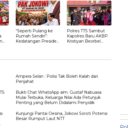
“Seperti Pulang ke
Polres TTS Sambut
a
Rumah Sendiri”:
Kapolres Baru AKBP
n
Kedatangan Presiden
Kristiyan Beorbel
Ketujuh RI Joko
Martino, Gantikan
gan
Widodo Disambut
AKBP Hendra
Hangat Masyarakat
Dorizen
NTT
Ampera Selan : Polisi Tak Boleh Kalah dari
Penjahat
TTS
Bukti Chat WhatsApp alm. Gustaf Nabuasa
Mulai Terbuka, Keluarga Nilai Ada Petunjuk
Penting yang Belum Didalami Penyidik
si
Kunjungi Pantai Oesina, Jokowi Soroti Potensi
Besar Rumput Laut NTT
Pol