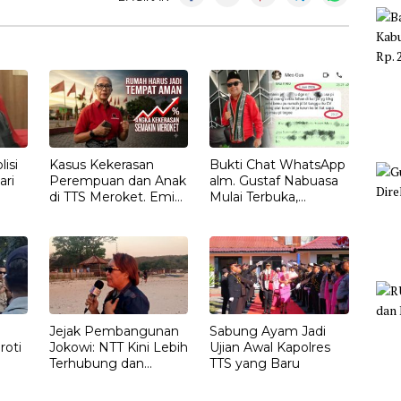
isi
Kasus Kekerasan
Bukti Chat WhatsApp
ari
Perempuan dan Anak
alm. Gustaf Nabuasa
di TTS Meroket. Emi
Mulai Terbuka,
Nomleni : Rumah
Keluarga Nilai Ada
Harus Jadi Tempat
Petunjuk Penting
Paling Aman
yang Belum Didalami
Penyidik
Jejak Pembangunan
Sabung Ayam Jadi
roti
Jokowi: NTT Kini Lebih
Ujian Awal Kapolres
Terhubung dan
TTS yang Baru
T
Berdaya