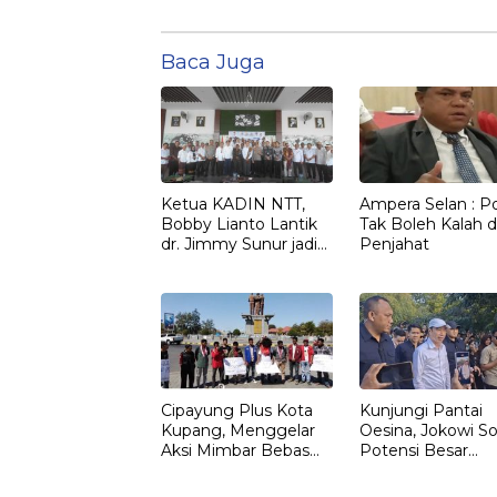
Baca Juga
Ketua KADIN NTT,
Ampera Selan : Pol
Bobby Lianto Lantik
Tak Boleh Kalah d
dr. Jimmy Sunur jadi
Penjahat
Ketua KADIN
LEMBATA
Cipayung Plus Kota
Kunjungi Pantai
Kupang, Menggelar
Oesina, Jokowi So
Aksi Mimbar Bebas
Potensi Besar
Tegaskan Penolakan
Rumput Laut NT
Penyematan Gelar