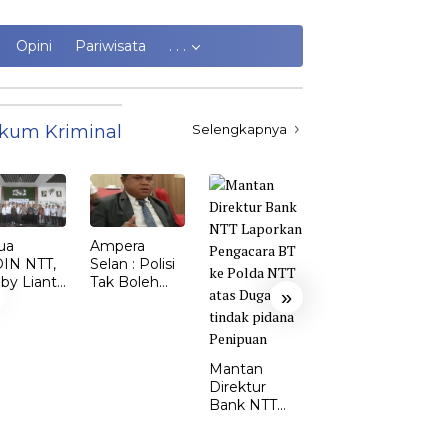
Opini
Pariwisata
. . .
kum Kriminal
Selengkapnya
ua
Ampera
Kasus
IN NTT,
Selan : Polisi
Kekerasan
by Lianto
Tak Boleh
Perempuan
»
ik dr.
Kalah dari
dan Anak di
my Sunur
Penjahat
TTS Meroket.
 Ketua
Emi Nomleni
DIN
: Rumah
Mantan
MBATA
Harus Jadi
Direktur
Tempat
Bank NTT
Paling Aman
Laporkan
Pengacara