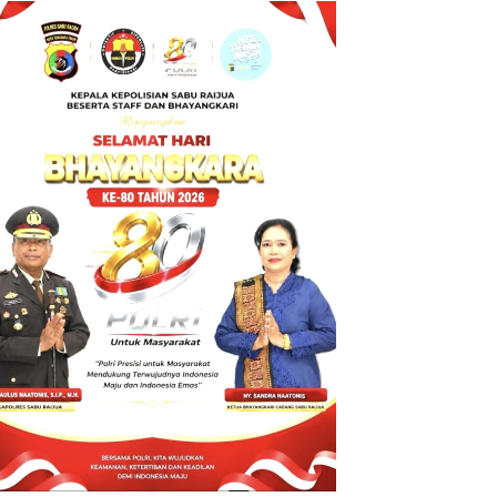
BT ke Polda
NTT atas
Dugaan
tindak pidana
Penipuan