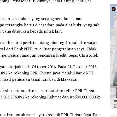
mpingi Penasehat Hukumnya, Sam Haning, Sabtu, 31
ti proses hukum yang sedang berjalan, namun
i tersangka harus didasarkan pada alat bukti yang sah,
i yang ditujukan kepada pihak lain.
lah murni perdata, utang-piutang. Itu sah dan wajar.
al dari Bank NTT, itu di luar pengetahuan saya. Tidak
s pengajuan maupun pencairan kredit, tegas Christofel.
yang terjadi pada Oktober 2016. Pada 21 Oktober 2016,
892 ke rekening BPR Christa Jaya melalui Bank NTT.
i hasil penjualan tanah tambak di Makassar.
i slip setoran dan memerintahkan teller BPR Christa
p3.063.776.892 ke rekening Rahmat dan Rp500.000.000 ke
unakan untuk membayar kredit di BPR Christa Jaya. Pada