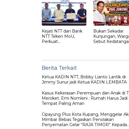
“RAJA TIMOR”
Kepada JOKO
WIDODO
Kejati NTT dan Bank
Bukan Sekadar
NTT Teken MoU,
Kunjungan, Warg
Perkuat
Sebut Kedatanga
Pendampingan
Jokowi ke NTT
Hukum dan
sebagai Kepulan
Optimalisasi
yang Dirindukan
Pemulihan Aset
Perbankan
Berita Terkait
Ketua KADIN NTT, Bobby Lianto Lantik dr.
Jimmy Sunur jadi Ketua KADIN LEMBATA
Kasus Kekerasan Perempuan dan Anak di 
Meroket. Emi Nomleni : Rumah Harus Jadi
Tempat Paling Aman
Cipayung Plus Kota Kupang, Menggelar Ak
Mimbar Bebas Tegaskan Penolakan
Penyematan Gelar “RAJA TIMOR” Kepada