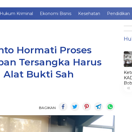
Hukum Kriminal
Ekonomi Bisnis
Kesehatan
Pendidikan
Hu
anto Hormati Proses
an Tersangka Harus
Alat Bukti Sah
Ket
KAD
Bob
«
Lant
Jim
jadi
KA
BAGIKAN
LE