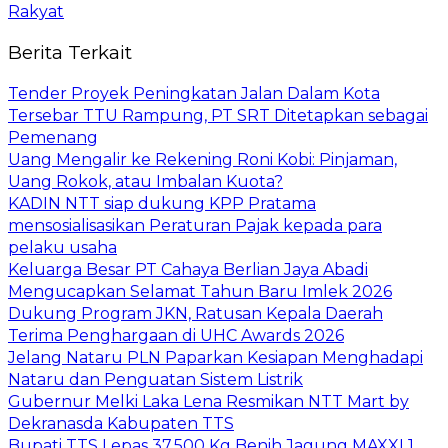
Rakyat
Berita Terkait
Tender Proyek Peningkatan Jalan Dalam Kota
Tersebar TTU Rampung, PT SRT Ditetapkan sebagai
Pemenang
Uang Mengalir ke Rekening Roni Kobi: Pinjaman,
Uang Rokok, atau Imbalan Kuota?
KADIN NTT siap dukung KPP Pratama
mensosialisasikan Peraturan Pajak kepada para
pelaku usaha
Keluarga Besar PT Cahaya Berlian Jaya Abadi
Mengucapkan Selamat Tahun Baru Imlek 2026
Dukung Program JKN, Ratusan Kepala Daerah
Terima Penghargaan di UHC Awards 2026
Jelang Nataru PLN Paparkan Kesiapan Menghadapi
Nataru dan Penguatan Sistem Listrik
Gubernur Melki Laka Lena Resmikan NTT Mart by
Dekranasda Kabupaten TTS
Bupati TTS Lepas 37.500 Kg Benih Jagung MAXXI 1