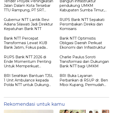
Tender Proyek Peningkatan
Bangun infrastruktur
Jalan Dalam Kota Tersebar
pendukung UMKM
TTU Rampung, PT SRT
Kabupaten Sumba Timur,
Ditetapkan sebagai
Bank NTT Serahkan CSR Rp.
Pemenang
208,5
Gubernur NTT Lantik Revi
RUPS Bank NTT Sepakati
Adiana Silawati Jadi Direktur
Perombakan Direksi dan
Kepatuhan Bank NTT
Komisaris
Bank NTT Percepat
Bank NTT Optimistis
Transformasi Lewat KUB
Obligasi Daerah Perkuat
Bank Jatim, Fokus pada
Ekonomi dan Infrastruktur
Digitalisasi dan Ekspansi
Bisnis Daerah
RUPS Bank NTT 2026 di
Charlie Paulus Soroti
Ende Momentum Penting
Transformasi dan Dukungan
Untuk Memperkuat
Bank NTT bagi UMKM
Hubungan Antara
Pemegang Saham
BRI Serahkan Bantuan TJSL
BRI Buka Layanan
1 Unit Ambulance kepada
Perbankan di RSUP dr. Ben
Polda NTT untuk Dukung
Mboi Kupang, Permudah
Layanan Kesehatan
Pasien Akses Transaksi
Masyarakat
Keuangan
Rekomendasi untuk kamu