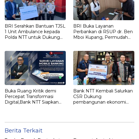
BRI Serahkan Bantuan TJSL
BRI Buka Layanan
1 Unit Ambulance kepada
Perbankan di RSUP dr. Ben
Polda NTT untuk Dukung
Mboi Kupang, Permudah
Layanan Kesehatan
Pasien Akses Transaksi
Masyarakat
Keuangan
Buka Ruang Kritik demi
Bank NTT Kembali Salurkan
Percepat Transformasi
CSR Dukung
Digital,Bank NTT Siapkan
pembangunan ekonomi
Super Apps
lokal Pemerintah
Kabupaten Alor
Berita Terkait