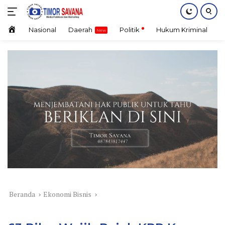
Langsung
ke
konten
Home
Nasional
Daerah
Politik
Hukum Kriminal
E
Beranda
Ekonomi Bisnis