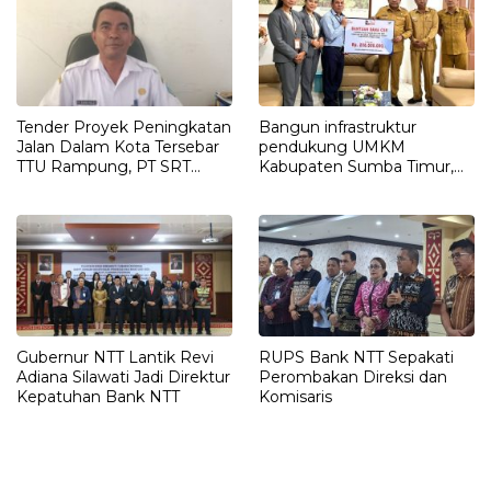
Tender Proyek Peningkatan
Bangun infrastruktur
Jalan Dalam Kota Tersebar
pendukung UMKM
TTU Rampung, PT SRT
Kabupaten Sumba Timur,
Ditetapkan sebagai
Bank NTT Serahkan CSR Rp.
Pemenang
208,5
Gubernur NTT Lantik Revi
RUPS Bank NTT Sepakati
Adiana Silawati Jadi Direktur
Perombakan Direksi dan
Kepatuhan Bank NTT
Komisaris