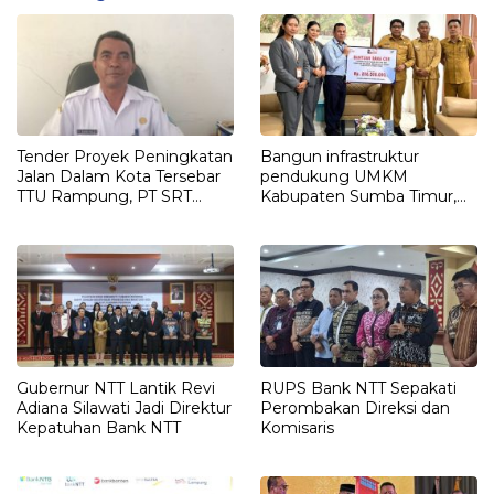
Tender Proyek Peningkatan
Bangun infrastruktur
Jalan Dalam Kota Tersebar
pendukung UMKM
TTU Rampung, PT SRT
Kabupaten Sumba Timur,
Ditetapkan sebagai
Bank NTT Serahkan CSR Rp.
Pemenang
208,5
Gubernur NTT Lantik Revi
RUPS Bank NTT Sepakati
Adiana Silawati Jadi Direktur
Perombakan Direksi dan
Kepatuhan Bank NTT
Komisaris