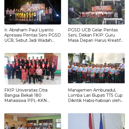
Ir. Abraham Paul Liyanto
PGSD UCB Gelar Pentas
Apresiasi Pentas Seni PGSD
Seni, Dekan FKIP: Guru
UCB, Sebut Jadi Wadah
Masa Depan Harus Kreatif
Pembentukan Karakter
dan Berakar pada Budaya
Calon Guru
FKIP Universitas Citra
Manajemen Amburadul,
Bangsa Bekali 180
Lomba Lari Bupati TTS Cup
Mahasiswa PPL-KKN
Dikritik Habis-habisan oleh
Integratif, Siapkan Calon
Orang Tua Peserta
Guru Profesional dan
Adaptif