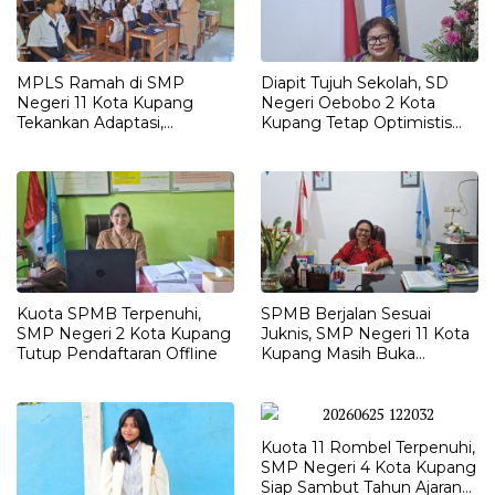
MPLS Ramah di SMP
Diapit Tujuh Sekolah, SD
Negeri 11 Kota Kupang
Negeri Oebobo 2 Kota
Tekankan Adaptasi,
Kupang Tetap Optimistis
Pendidikan Karakter, dan
Meski Kuota SPMB Belum
Tanpa Perpeloncoan
Terpenuhi
Kuota SPMB Terpenuhi,
SPMB Berjalan Sesuai
SMP Negeri 2 Kota Kupang
Juknis, SMP Negeri 11 Kota
Tutup Pendaftaran Offline
Kupang Masih Buka
Peluang bagi Calon Siswa
Baru
Kuota 11 Rombel Terpenuhi,
SMP Negeri 4 Kota Kupang
Siap Sambut Tahun Ajaran