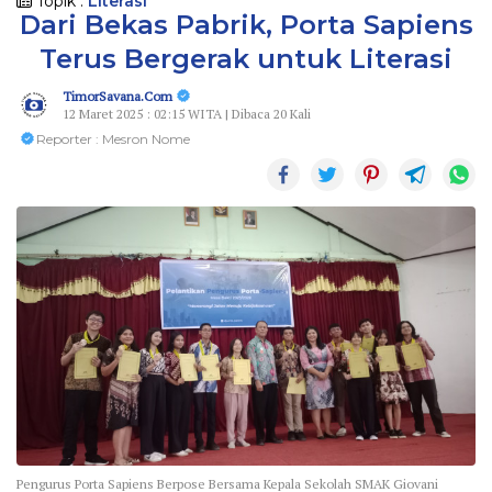
Topik :
Literasi
Dari Bekas Pabrik, Porta Sapiens
Terus Bergerak untuk Literasi
TimorSavana.Com
12 Maret 2025 : 02:15 WITA | Dibaca 20 Kali
Reporter : Mesron Nome
Pengurus Porta Sapiens Berpose Bersama Kepala Sekolah SMAK Giovani