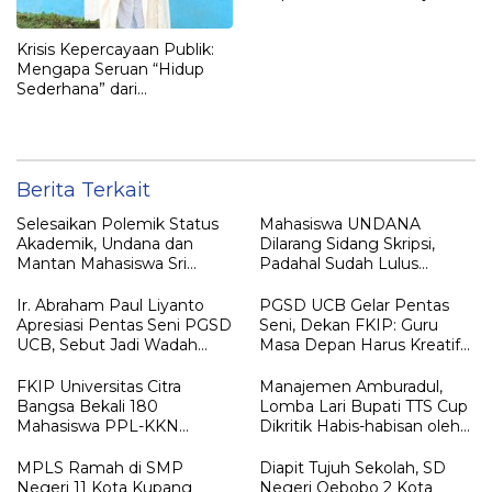
Baru
Krisis Kepercayaan Publik:
Mengapa Seruan “Hidup
Sederhana” dari
Pemerintah Sering
Berujung Kritik?
Berita Terkait
Selesaikan Polemik Status
Mahasiswa UNDANA
Akademik, Undana dan
Dilarang Sidang Skripsi,
Mantan Mahasiswa Sri
Padahal Sudah Lulus
Sulastri Hamza Capai
Matkul, Registrasi Sampai
Kesepakatan Lewat Dialog
Semester 13
Ir. Abraham Paul Liyanto
PGSD UCB Gelar Pentas
Terbuka
Apresiasi Pentas Seni PGSD
Seni, Dekan FKIP: Guru
UCB, Sebut Jadi Wadah
Masa Depan Harus Kreatif
Pembentukan Karakter
dan Berakar pada Budaya
Calon Guru
FKIP Universitas Citra
Manajemen Amburadul,
Bangsa Bekali 180
Lomba Lari Bupati TTS Cup
Mahasiswa PPL-KKN
Dikritik Habis-habisan oleh
Integratif, Siapkan Calon
Orang Tua Peserta
Guru Profesional dan
MPLS Ramah di SMP
Diapit Tujuh Sekolah, SD
Adaptif
Negeri 11 Kota Kupang
Negeri Oebobo 2 Kota