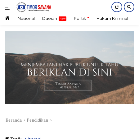
Langsung
ke
konten
Home
Nasional
Daerah
Politik
Hukum Kriminal
E
Beranda
Pendidikan