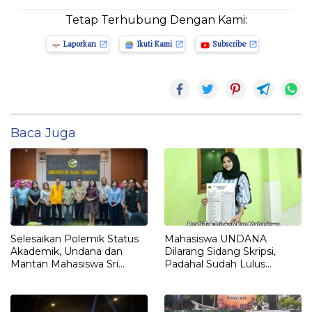
Tetap Terhubung Dengan Kami:
Laporkan
Ikuti Kami
Subscribe
Baca Juga
Selesaikan Polemik Status
Mahasiswa UNDANA
Akademik, Undana dan
Dilarang Sidang Skripsi,
Mantan Mahasiswa Sri
Padahal Sudah Lulus
Sulastri Hamza Capai
Matkul, Registrasi Sampai
Kesepakatan Lewat Dialog
Semester 13
Terbuka