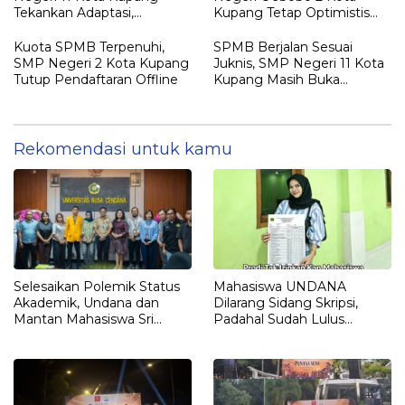
Tekankan Adaptasi,
Kupang Tetap Optimistis
Pendidikan Karakter, dan
Meski Kuota SPMB Belum
Tanpa Perpeloncoan
Terpenuhi
Kuota SPMB Terpenuhi,
SPMB Berjalan Sesuai
SMP Negeri 2 Kota Kupang
Juknis, SMP Negeri 11 Kota
Tutup Pendaftaran Offline
Kupang Masih Buka
Peluang bagi Calon Siswa
Baru
Rekomendasi untuk kamu
Selesaikan Polemik Status
Mahasiswa UNDANA
Akademik, Undana dan
Dilarang Sidang Skripsi,
Mantan Mahasiswa Sri
Padahal Sudah Lulus
Sulastri Hamza Capai
Matkul, Registrasi Sampai
Kesepakatan Lewat Dialog
Semester 13
Terbuka