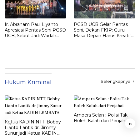
Ir. Abraham Paul Liyanto
PGSD UCB Gelar Pentas
Apresiasi Pentas Seni PGSD
Seni, Dekan FKIP: Guru
UCB, Sebut Jadi Wadah
Masa Depan Harus Kreatif
Pembentukan Karakter
dan Berakar pada Budaya
Calon Guru
Hukum Kriminal
Selengkapnya
Ampera Selan : Polisi Tak
Boleh Kalah dari Penjahat
Ketua KADIN NTT, Bobby
«
»
Lianto Lantik dr. Jimmy
Sunur jadi Ketua KADIN
LEMBATA