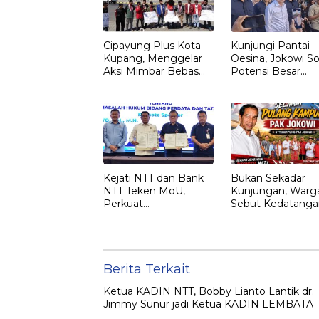
Cipayung Plus Kota
Kunjungi Pantai
Kupang, Menggelar
Oesina, Jokowi So
Aksi Mimbar Bebas
Potensi Besar
Tegaskan Penolakan
Rumput Laut NT
Penyematan Gelar
“RAJA TIMOR”
Kepada JOKO
WIDODO
Kejati NTT dan Bank
Bukan Sekadar
NTT Teken MoU,
Kunjungan, Warg
Perkuat
Sebut Kedatanga
Pendampingan
Jokowi ke NTT
Hukum dan
sebagai Kepulan
Optimalisasi
yang Dirindukan
Pemulihan Aset
Perbankan
Berita Terkait
Ketua KADIN NTT, Bobby Lianto Lantik dr.
Jimmy Sunur jadi Ketua KADIN LEMBATA