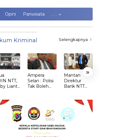
Opini
Pariwisata
. . .
kum Kriminal
Selengkapnya
»
ua
Ampera
Mantan
Kasus
IN NTT,
Selan : Polisi
Direktur
Kekerasan
by Lianto
Tak Boleh
Bank NTT
Perempuan
ik dr.
Kalah dari
Laporkan
dan Anak di
my Sunur
Penjahat
Pengacara
TTS Meroket.
 Ketua
BT ke Polda
Emi Nomleni
DIN
NTT atas
: Rumah
MBATA
Dugaan
Harus Jadi
tindak pidana
Tempat
Penipuan
Paling Aman