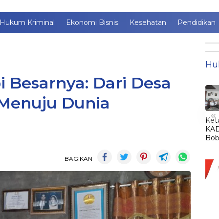
Hukum Kriminal
Ekonomi Bisnis
Kesehatan
Pendidikan
Hu
 Besarnya: Dari Desa
Menuju Dunia
«
Ket
KAD
Bob
Lant
Jim
BAGIKAN
jadi
KA
LE