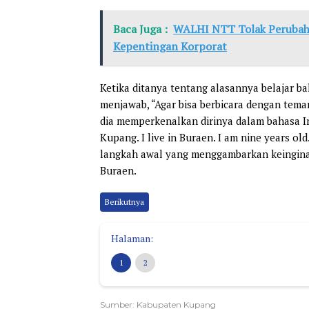
Baca Juga :
WALHI NTT Tolak Perubaha
Kepentingan Korporat
Ketika ditanya tentang alasannya belajar ba
menjawab, “Agar bisa berbicara dengan tema
dia memperkenalkan dirinya dalam bahasa In
Kupang. I live in Buraen. I am nine years ol
langkah awal yang menggambarkan keinginann
Buraen.
Berikutnya
Halaman:
1
2
Sumber: Kabupaten Kupang