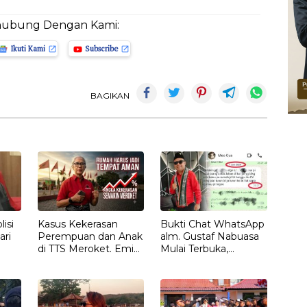
hubung Dengan Kami:
Ikuti Kami
Subscribe
BAGIKAN
isi
Kasus Kekerasan
Bukti Chat WhatsApp
ari
Perempuan dan Anak
alm. Gustaf Nabuasa
di TTS Meroket. Emi
Mulai Terbuka,
Nomleni : Rumah
Keluarga Nilai Ada
Harus Jadi Tempat
Petunjuk Penting
Paling Aman
yang Belum Didalami
Penyidik