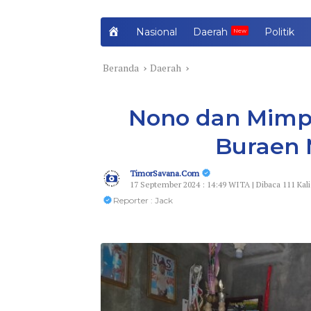
H
Nasional
Daerah
Politik
o
m
Beranda
Daerah
e
Nono dan Mimpi
Buraen 
TimorSavana.Com
17 September 2024 : 14:49 WITA | Dibaca 111 Kali
Reporter : Jack