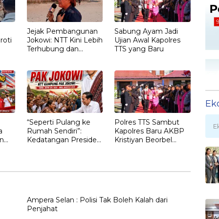
Jejak Pembangunan
Sabung Ayam Jadi
roti
Jokowi: NTT Kini Lebih
Ujian Awal Kapolres
Terhubung dan
TTS yang Baru
T
Berdaya
Ek
“Seperti Pulang ke
Polres TTS Sambut
E
a
Rumah Sendiri”:
Kapolres Baru AKBP
n
Kedatangan Presiden
Kristiyan Beorbel
Ketujuh RI Joko
Martino, Gantikan
gan
Widodo Disambut
AKBP Hendra
Hangat Masyarakat
Dorizen
NTT
Ampera Selan : Polisi Tak Boleh Kalah dari
Penjahat