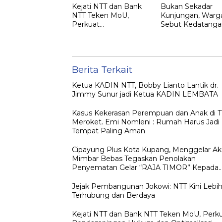
Kejati NTT dan Bank
Bukan Sekadar
NTT Teken MoU,
Kunjungan, Warg
Perkuat
Sebut Kedatanga
Pendampingan
Jokowi ke NTT
Hukum dan
sebagai Kepulan
Optimalisasi
yang Dirindukan
Pemulihan Aset
Perbankan
Berita Terkait
Ketua KADIN NTT, Bobby Lianto Lantik dr.
Jimmy Sunur jadi Ketua KADIN LEMBATA
Kasus Kekerasan Perempuan dan Anak di 
Meroket. Emi Nomleni : Rumah Harus Jadi
Tempat Paling Aman
Cipayung Plus Kota Kupang, Menggelar Ak
Mimbar Bebas Tegaskan Penolakan
Penyematan Gelar “RAJA TIMOR” Kepada
JOKO WIDODO
Jejak Pembangunan Jokowi: NTT Kini Lebi
Terhubung dan Berdaya
Kejati NTT dan Bank NTT Teken MoU, Perk