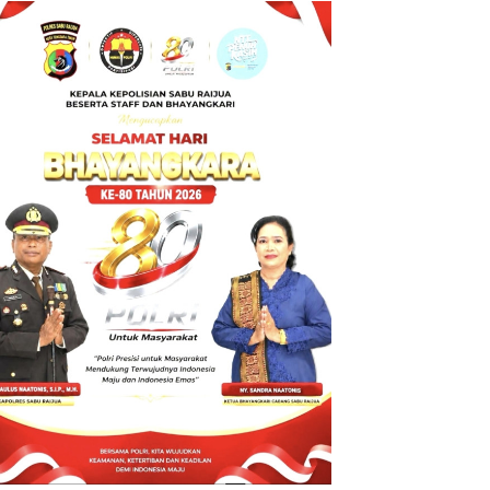
BT ke Polda
NTT atas
Dugaan
tindak pidana
Penipuan