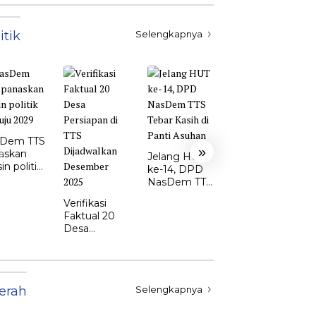
itik
Selengkapnya
Ketua DPD
Perindo TTS:
Dem TTS
Yoram
»
askan
Nakamnanu
Jelang HUT
n politik
Siap Perkuat
ke-14, DPD
uju 2029
Sinergi di
NasDem TTS
DPRD
Tebar Kasih
Verifikasi
di Panti
Faktual 20
Asuhan
Desa
Persiapan di
TTS
Dijadwalkan
Desember
erah
Selengkapnya
2025