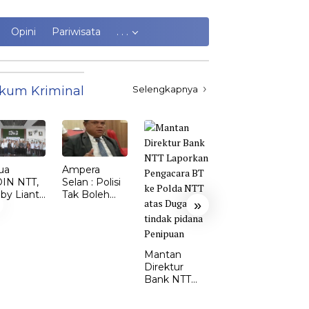
Opini
Pariwisata
. . .
kum Kriminal
Selengkapnya
ua
Ampera
Kasus
IN NTT,
Selan : Polisi
Kekerasan
by Lianto
Tak Boleh
Perempuan
»
ik dr.
Kalah dari
dan Anak di
my Sunur
Penjahat
TTS Meroket.
 Ketua
Emi Nomleni
DIN
: Rumah
Mantan
MBATA
Harus Jadi
Direktur
Tempat
Bank NTT
Paling Aman
Laporkan
Pengacara