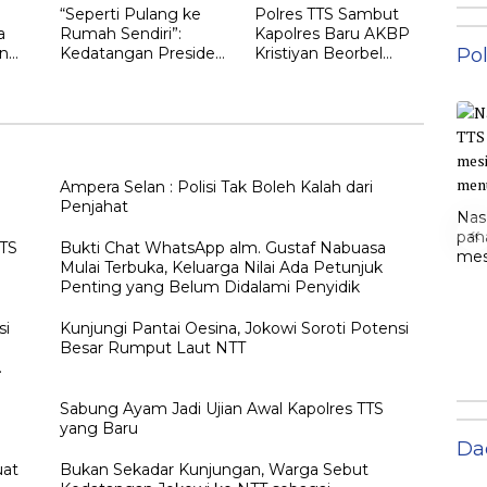
“Seperti Pulang ke
Polres TTS Sambut
a
Rumah Sendiri”:
Kapolres Baru AKBP
n
Kedatangan Presiden
Kristiyan Beorbel
Pol
Ketujuh RI Joko
Martino, Gantikan
gan
Widodo Disambut
AKBP Hendra
Hangat Masyarakat
Dorizen
NTT
Ampera Selan : Polisi Tak Boleh Kalah dari
Penjahat
Nas
«
pan
TTS
Bukti Chat WhatsApp alm. Gustaf Nabuasa
mesi
Mulai Terbuka, Keluarga Nilai Ada Petunjuk
men
Penting yang Belum Didalami Penyidik
si
Kunjungi Pantai Oesina, Jokowi Soroti Potensi
Besar Rumput Laut NTT
h
Sabung Ayam Jadi Ujian Awal Kapolres TTS
yang Baru
Da
uat
Bukan Sekadar Kunjungan, Warga Sebut