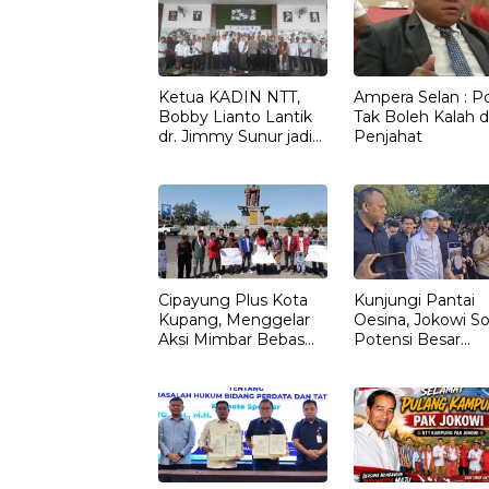
Ketua KADIN NTT,
Ampera Selan : Pol
Bobby Lianto Lantik
Tak Boleh Kalah d
dr. Jimmy Sunur jadi
Penjahat
Ketua KADIN
LEMBATA
Cipayung Plus Kota
Kunjungi Pantai
Kupang, Menggelar
Oesina, Jokowi So
Aksi Mimbar Bebas
Potensi Besar
Tegaskan Penolakan
Rumput Laut NT
Penyematan Gelar
“RAJA TIMOR”
Kepada JOKO
WIDODO