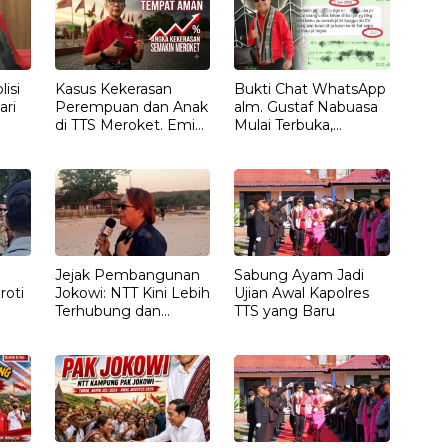
isi
Kasus Kekerasan
Bukti Chat WhatsApp
ari
Perempuan dan Anak
alm. Gustaf Nabuasa
di TTS Meroket. Emi
Mulai Terbuka,
Nomleni : Rumah
Keluarga Nilai Ada
Harus Jadi Tempat
Petunjuk Penting
Paling Aman
yang Belum Didalami
Penyidik
Jejak Pembangunan
Sabung Ayam Jadi
roti
Jokowi: NTT Kini Lebih
Ujian Awal Kapolres
Terhubung dan
TTS yang Baru
T
Berdaya