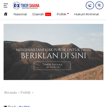
Langsung
ke
konten
Home
Nasional
Daerah
Politik
Hukum Kriminal
E
Beranda
Politik