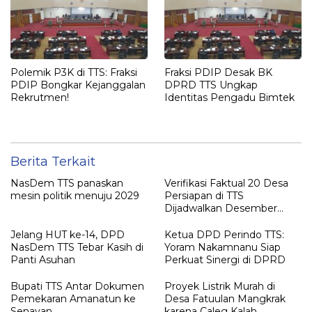
Polemik P3K di TTS: Fraksi
Fraksi PDIP Desak BK
PDIP Bongkar Kejanggalan
DPRD TTS Ungkap
Rekrutmen!
Identitas Pengadu Bimtek
Berita Terkait
NasDem TTS panaskan
Verifikasi Faktual 20 Desa
mesin politik menuju 2029
Persiapan di TTS
Dijadwalkan Desember
2025
Jelang HUT ke-14, DPD
Ketua DPD Perindo TTS:
NasDem TTS Tebar Kasih di
Yoram Nakamnanu Siap
Panti Asuhan
Perkuat Sinergi di DPRD
Bupati TTS Antar Dokumen
Proyek Listrik Murah di
Pemekaran Amanatun ke
Desa Fatuulan Mangkrak
Senayan
karena Caleg Kalah