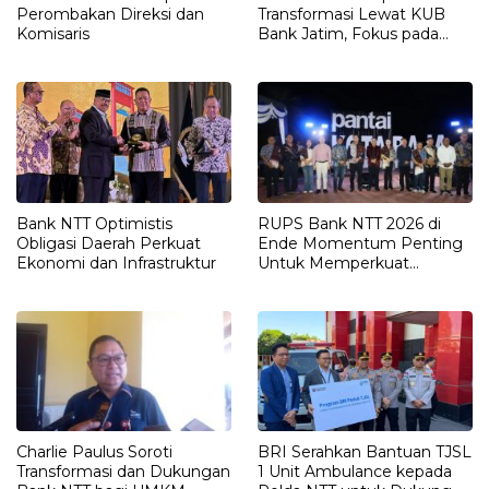
Perombakan Direksi dan
Transformasi Lewat KUB
Komisaris
Bank Jatim, Fokus pada
Digitalisasi dan Ekspansi
Bisnis Daerah
Bank NTT Optimistis
RUPS Bank NTT 2026 di
Obligasi Daerah Perkuat
Ende Momentum Penting
Ekonomi dan Infrastruktur
Untuk Memperkuat
Hubungan Antara
Pemegang Saham
Charlie Paulus Soroti
BRI Serahkan Bantuan TJSL
Transformasi dan Dukungan
1 Unit Ambulance kepada