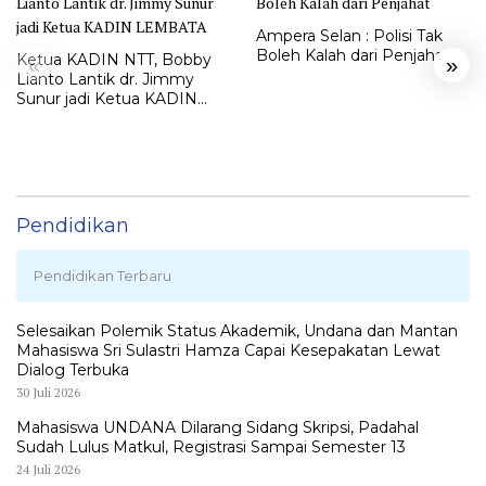
Ampera Selan : Polisi Tak
Boleh Kalah dari Penjahat
Ketua KADIN NTT, Bobby
«
»
Lianto Lantik dr. Jimmy
Sunur jadi Ketua KADIN
LEMBATA
Pendidikan
Pendidikan Terbaru
Selesaikan Polemik Status Akademik, Undana dan Mantan
Mahasiswa Sri Sulastri Hamza Capai Kesepakatan Lewat
Dialog Terbuka
30 Juli 2026
Mahasiswa UNDANA Dilarang Sidang Skripsi, Padahal
Sudah Lulus Matkul, Registrasi Sampai Semester 13
24 Juli 2026