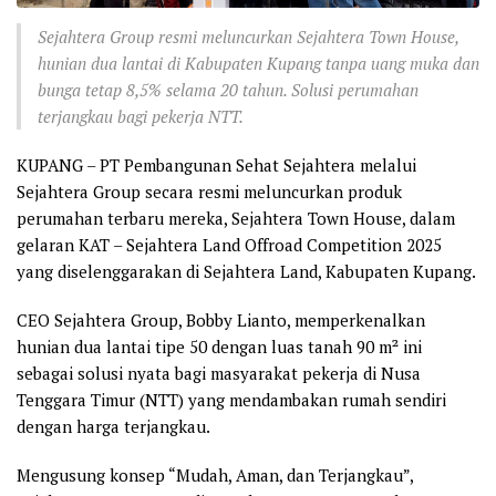
Sejahtera Group resmi meluncurkan Sejahtera Town House,
hunian dua lantai di Kabupaten Kupang tanpa uang muka dan
bunga tetap 8,5% selama 20 tahun. Solusi perumahan
terjangkau bagi pekerja NTT.
KUPANG – PT Pembangunan Sehat Sejahtera melalui
Sejahtera Group secara resmi meluncurkan produk
perumahan terbaru mereka, Sejahtera Town House, dalam
gelaran KAT – Sejahtera Land Offroad Competition 2025
yang diselenggarakan di Sejahtera Land, Kabupaten Kupang.
CEO Sejahtera Group, Bobby Lianto, memperkenalkan
hunian dua lantai tipe 50 dengan luas tanah 90 m² ini
sebagai solusi nyata bagi masyarakat pekerja di Nusa
Tenggara Timur (NTT) yang mendambakan rumah sendiri
dengan harga terjangkau.
Mengusung konsep “Mudah, Aman, dan Terjangkau”,