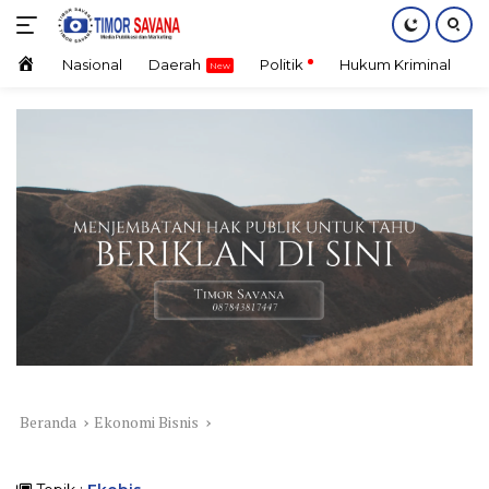
Langsung
ke
konten
Home
Nasional
Daerah
Politik
Hukum Kriminal
E
Beranda
Ekonomi Bisnis