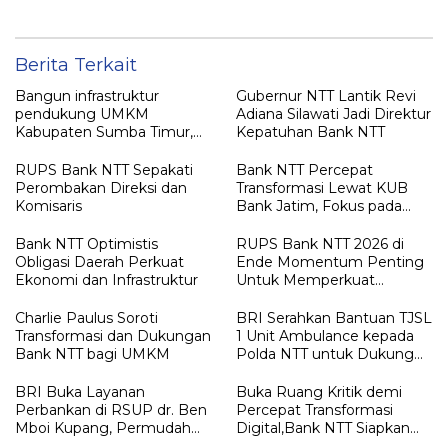
Kabupaten Alor
Berita Terkait
Bangun infrastruktur
Gubernur NTT Lantik Revi
pendukung UMKM
Adiana Silawati Jadi Direktur
Kabupaten Sumba Timur,
Kepatuhan Bank NTT
Bank NTT Serahkan CSR Rp.
208,5
RUPS Bank NTT Sepakati
Bank NTT Percepat
Perombakan Direksi dan
Transformasi Lewat KUB
Komisaris
Bank Jatim, Fokus pada
Digitalisasi dan Ekspansi
Bisnis Daerah
Bank NTT Optimistis
RUPS Bank NTT 2026 di
Obligasi Daerah Perkuat
Ende Momentum Penting
Ekonomi dan Infrastruktur
Untuk Memperkuat
Hubungan Antara
Pemegang Saham
Charlie Paulus Soroti
BRI Serahkan Bantuan TJSL
Transformasi dan Dukungan
1 Unit Ambulance kepada
Bank NTT bagi UMKM
Polda NTT untuk Dukung
Layanan Kesehatan
Masyarakat
BRI Buka Layanan
Buka Ruang Kritik demi
Perbankan di RSUP dr. Ben
Percepat Transformasi
Mboi Kupang, Permudah
Digital,Bank NTT Siapkan
Pasien Akses Transaksi
Super Apps