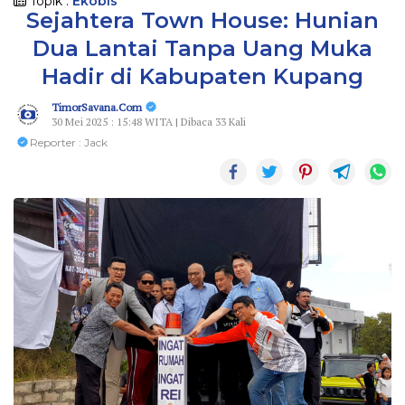
Topik :
Ekobis
Sejahtera Town House: Hunian
Dua Lantai Tanpa Uang Muka
Hadir di Kabupaten Kupang
TimorSavana.Com
30 Mei 2025 : 15:48 WITA | Dibaca 33 Kali
Reporter : Jack