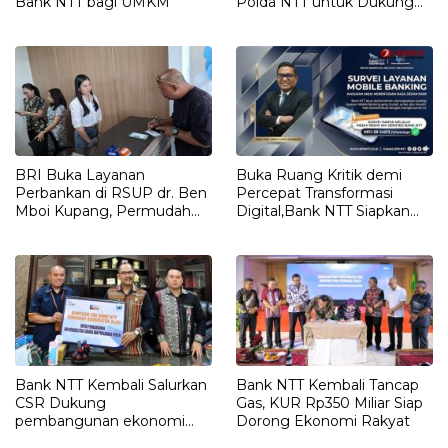
Bank NTT bagi UMKM
Polda NTT untuk Dukung
Layanan Kesehatan
Masyarakat
BRI Buka Layanan
Buka Ruang Kritik demi
Perbankan di RSUP dr. Ben
Percepat Transformasi
Mboi Kupang, Permudah
Digital,Bank NTT Siapkan
Pasien Akses Transaksi
Super Apps
Keuangan
Bank NTT Kembali Salurkan
Bank NTT Kembali Tancap
CSR Dukung
Gas, KUR Rp350 Miliar Siap
pembangunan ekonomi
Dorong Ekonomi Rakyat
lokal Pemerintah