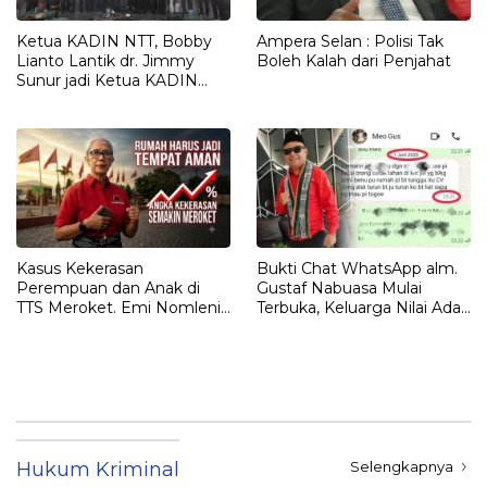
Ketua KADIN NTT, Bobby
Ampera Selan : Polisi Tak
Lianto Lantik dr. Jimmy
Boleh Kalah dari Penjahat
Sunur jadi Ketua KADIN
LEMBATA
Kasus Kekerasan
Bukti Chat WhatsApp alm.
Perempuan dan Anak di
Gustaf Nabuasa Mulai
TTS Meroket. Emi Nomleni :
Terbuka, Keluarga Nilai Ada
Rumah Harus Jadi Tempat
Petunjuk Penting yang
Paling Aman
Belum Didalami Penyidik
Hukum Kriminal
Selengkapnya