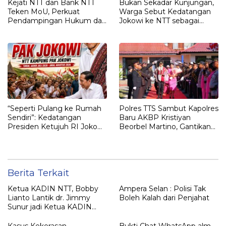
Kejati NTT dan Bank NTT
Bukan Sekadar Kunjungan,
Teken MoU, Perkuat
Warga Sebut Kedatangan
Pendampingan Hukum dan
Jokowi ke NTT sebagai
Optimalisasi Pemulihan
Kepulangan yang
Aset Perbankan
Dirindukan
“Seperti Pulang ke Rumah
Polres TTS Sambut Kapolres
Sendiri”: Kedatangan
Baru AKBP Kristiyan
Presiden Ketujuh RI Joko
Beorbel Martino, Gantikan
Widodo Disambut Hangat
AKBP Hendra Dorizen
Masyarakat NTT
Berita Terkait
Ketua KADIN NTT, Bobby
Ampera Selan : Polisi Tak
Lianto Lantik dr. Jimmy
Boleh Kalah dari Penjahat
Sunur jadi Ketua KADIN
LEMBATA
Kasus Kekerasan
Bukti Chat WhatsApp alm.