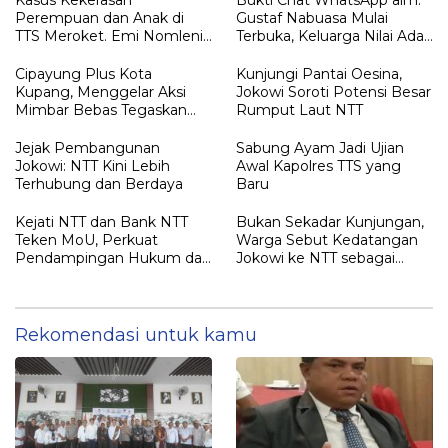
Perempuan dan Anak di
Gustaf Nabuasa Mulai
TTS Meroket. Emi Nomleni :
Terbuka, Keluarga Nilai Ada
Rumah Harus Jadi Tempat
Petunjuk Penting yang
Paling Aman
Belum Didalami Penyidik
Cipayung Plus Kota
Kunjungi Pantai Oesina,
Kupang, Menggelar Aksi
Jokowi Soroti Potensi Besar
Mimbar Bebas Tegaskan
Rumput Laut NTT
Penolakan Penyematan
Gelar “RAJA TIMOR”
Jejak Pembangunan
Sabung Ayam Jadi Ujian
Kepada JOKO WIDODO
Jokowi: NTT Kini Lebih
Awal Kapolres TTS yang
Terhubung dan Berdaya
Baru
Kejati NTT dan Bank NTT
Bukan Sekadar Kunjungan,
Teken MoU, Perkuat
Warga Sebut Kedatangan
Pendampingan Hukum dan
Jokowi ke NTT sebagai
Optimalisasi Pemulihan
Kepulangan yang
Aset Perbankan
Dirindukan
Rekomendasi untuk kamu