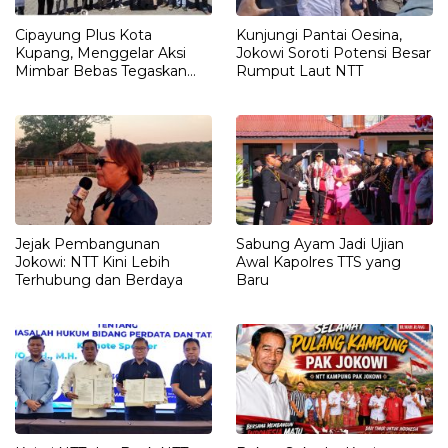
Cipayung Plus Kota
Kunjungi Pantai Oesina,
Kupang, Menggelar Aksi
Jokowi Soroti Potensi Besar
Mimbar Bebas Tegaskan
Rumput Laut NTT
Penolakan Penyematan
Gelar “RAJA TIMOR”
Kepada JOKO WIDODO
Jejak Pembangunan
Sabung Ayam Jadi Ujian
Jokowi: NTT Kini Lebih
Awal Kapolres TTS yang
Terhubung dan Berdaya
Baru