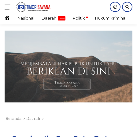
Langsung
ke
konten
Home
Nasional
Daerah
Politik
Hukum Kriminal
E
Beranda
Daerah