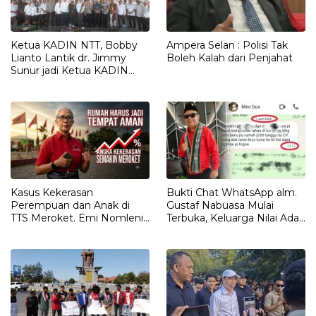
Ketua KADIN NTT, Bobby
Ampera Selan : Polisi Tak
Lianto Lantik dr. Jimmy
Boleh Kalah dari Penjahat
Sunur jadi Ketua KADIN
LEMBATA
Kasus Kekerasan
Bukti Chat WhatsApp alm.
Perempuan dan Anak di
Gustaf Nabuasa Mulai
TTS Meroket. Emi Nomleni :
Terbuka, Keluarga Nilai Ada
Rumah Harus Jadi Tempat
Petunjuk Penting yang
Paling Aman
Belum Didalami Penyidik