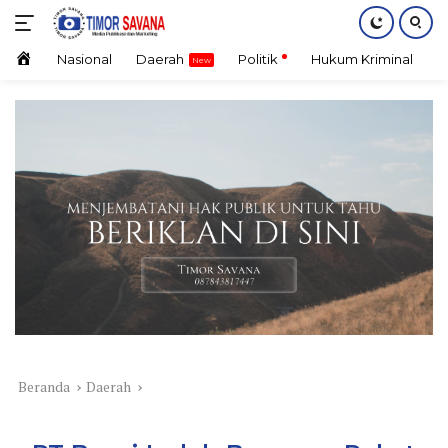
Langsung
ke
konten
Home
Nasional
Daerah
Politik
Hukum Kriminal
E
Beranda
Daerah