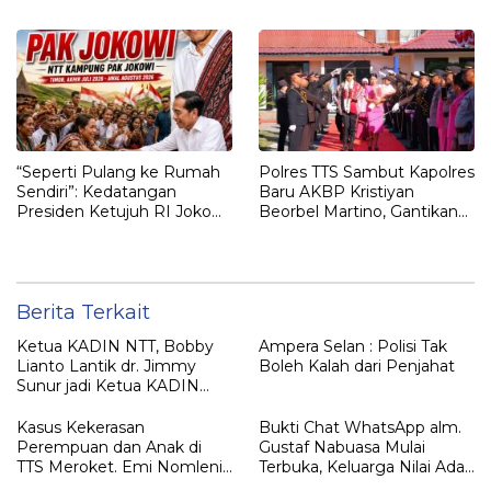
Optimalisasi Pemulihan
Kepulangan yang
Aset Perbankan
Dirindukan
“Seperti Pulang ke Rumah
Polres TTS Sambut Kapolres
Sendiri”: Kedatangan
Baru AKBP Kristiyan
Presiden Ketujuh RI Joko
Beorbel Martino, Gantikan
Widodo Disambut Hangat
AKBP Hendra Dorizen
Masyarakat NTT
Berita Terkait
Ketua KADIN NTT, Bobby
Ampera Selan : Polisi Tak
Lianto Lantik dr. Jimmy
Boleh Kalah dari Penjahat
Sunur jadi Ketua KADIN
LEMBATA
Kasus Kekerasan
Bukti Chat WhatsApp alm.
Perempuan dan Anak di
Gustaf Nabuasa Mulai
TTS Meroket. Emi Nomleni :
Terbuka, Keluarga Nilai Ada
Rumah Harus Jadi Tempat
Petunjuk Penting yang