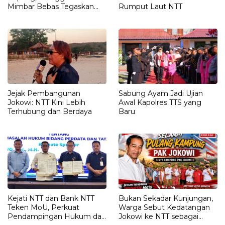
Mimbar Bebas Tegaskan
Rumput Laut NTT
Penolakan Penyematan
Gelar “RAJA TIMOR”
Kepada JOKO WIDODO
Jejak Pembangunan
Sabung Ayam Jadi Ujian
Jokowi: NTT Kini Lebih
Awal Kapolres TTS yang
Terhubung dan Berdaya
Baru
Kejati NTT dan Bank NTT
Bukan Sekadar Kunjungan,
Teken MoU, Perkuat
Warga Sebut Kedatangan
Pendampingan Hukum dan
Jokowi ke NTT sebagai