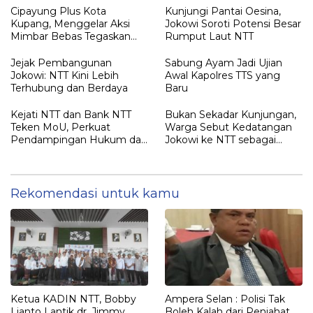
Paling Aman
Belum Didalami Penyidik
Cipayung Plus Kota
Kunjungi Pantai Oesina,
Kupang, Menggelar Aksi
Jokowi Soroti Potensi Besar
Mimbar Bebas Tegaskan
Rumput Laut NTT
Penolakan Penyematan
Gelar “RAJA TIMOR”
Jejak Pembangunan
Sabung Ayam Jadi Ujian
Kepada JOKO WIDODO
Jokowi: NTT Kini Lebih
Awal Kapolres TTS yang
Terhubung dan Berdaya
Baru
Kejati NTT dan Bank NTT
Bukan Sekadar Kunjungan,
Teken MoU, Perkuat
Warga Sebut Kedatangan
Pendampingan Hukum dan
Jokowi ke NTT sebagai
Optimalisasi Pemulihan
Kepulangan yang
Aset Perbankan
Dirindukan
Rekomendasi untuk kamu
Ketua KADIN NTT, Bobby
Ampera Selan : Polisi Tak
Lianto Lantik dr. Jimmy
Boleh Kalah dari Penjahat