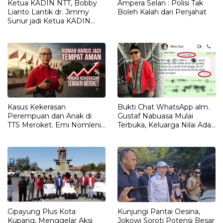
Ketua KADIN NTT, Bobby
Ampera Selan : Polisi Tak
Lianto Lantik dr. Jimmy
Boleh Kalah dari Penjahat
Sunur jadi Ketua KADIN
LEMBATA
Kasus Kekerasan
Bukti Chat WhatsApp alm.
Perempuan dan Anak di
Gustaf Nabuasa Mulai
TTS Meroket. Emi Nomleni :
Terbuka, Keluarga Nilai Ada
Rumah Harus Jadi Tempat
Petunjuk Penting yang
Paling Aman
Belum Didalami Penyidik
Cipayung Plus Kota
Kunjungi Pantai Oesina,
Kupang, Menggelar Aksi
Jokowi Soroti Potensi Besar