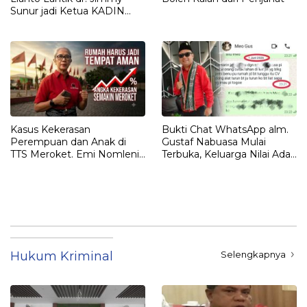
Sunur jadi Ketua KADIN
LEMBATA
Kasus Kekerasan
Bukti Chat WhatsApp alm.
Perempuan dan Anak di
Gustaf Nabuasa Mulai
TTS Meroket. Emi Nomleni :
Terbuka, Keluarga Nilai Ada
Rumah Harus Jadi Tempat
Petunjuk Penting yang
Paling Aman
Belum Didalami Penyidik
Hukum Kriminal
Selengkapnya