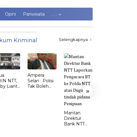
Opini
Pariwisata
. . .
kum Kriminal
Selengkapnya
ua
Ampera
Kasus
IN NTT,
Selan : Polisi
Kekerasan
by Lianto
Tak Boleh
Perempuan
»
ik dr.
Kalah dari
dan Anak di
my Sunur
Penjahat
TTS Meroket.
 Ketua
Emi Nomleni
DIN
: Rumah
Mantan
MBATA
Harus Jadi
Direktur
Tempat
Bank NTT
Paling Aman
Laporkan
Pengacara