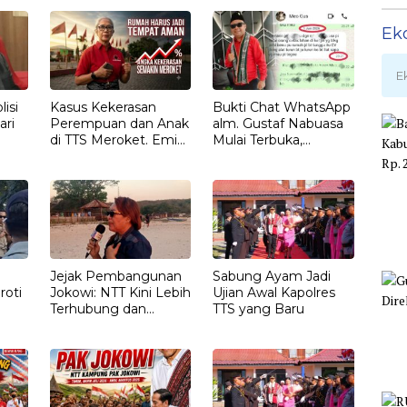
Ek
E
isi
Kasus Kekerasan
Bukti Chat WhatsApp
ari
Perempuan dan Anak
alm. Gustaf Nabuasa
di TTS Meroket. Emi
Mulai Terbuka,
Nomleni : Rumah
Keluarga Nilai Ada
Harus Jadi Tempat
Petunjuk Penting
Paling Aman
yang Belum Didalami
Penyidik
Jejak Pembangunan
Sabung Ayam Jadi
roti
Jokowi: NTT Kini Lebih
Ujian Awal Kapolres
Terhubung dan
TTS yang Baru
T
Berdaya