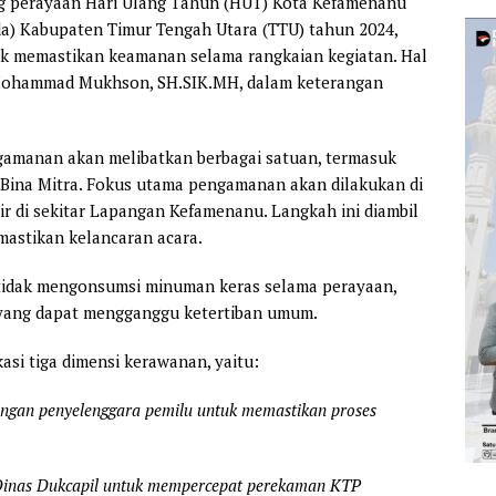
g perayaan Hari Ulang Tahun (HUT) Kota Kefamenanu
da) Kabupaten Timur Tengah Utara (TTU) tahun 2024,
k memastikan keamanan selama rangkaian kegiatan. Hal
 Mohammad Mukhson, SH.SIK.MH, dalam keterangan
amanan akan melibatkan berbagai satuan, termasuk
an Bina Mitra. Fokus utama pengamanan akan dilakukan di
kir di sekitar Lapangan Kefamenanu. Langkah ini diambil
mastikan kelancaran acara.
tidak mengonsumsi minuman keras selama perayaan,
n yang dapat mengganggu ketertiban umum.
asi tiga dimensi kerawanan, yaitu:
dengan penyelenggara pemilu untuk memastikan proses
 Dinas Dukcapil untuk mempercepat perekaman KTP