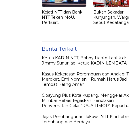
Kejati NTT dan Bank
Bukan Sekadar
NTT Teken MoU,
Kunjungan, Warg
Perkuat
Sebut Kedatanga
Pendampingan
Jokowi ke NTT
Hukum dan
sebagai Kepulan
Optimalisasi
yang Dirindukan
Pemulihan Aset
Perbankan
Berita Terkait
Ketua KADIN NTT, Bobby Lianto Lantik dr.
Jimmy Sunur jadi Ketua KADIN LEMBATA
Kasus Kekerasan Perempuan dan Anak di 
Meroket. Emi Nomleni : Rumah Harus Jadi
Tempat Paling Aman
Cipayung Plus Kota Kupang, Menggelar Ak
Mimbar Bebas Tegaskan Penolakan
Penyematan Gelar “RAJA TIMOR” Kepada
JOKO WIDODO
Jejak Pembangunan Jokowi: NTT Kini Lebi
Terhubung dan Berdaya