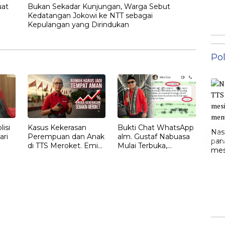
uat
Bukan Sekadar Kunjungan, Warga Sebut
Kedatangan Jokowi ke NTT sebagai
Kepulangan yang Dirindukan
Pol
isi
Kasus Kekerasan
Bukti Chat WhatsApp
Nas
ari
Perempuan dan Anak
alm. Gustaf Nabuasa
«
pan
di TTS Meroket. Emi
Mulai Terbuka,
mesi
Nomleni : Rumah
Keluarga Nilai Ada
men
Harus Jadi Tempat
Petunjuk Penting
Paling Aman
yang Belum Didalami
Penyidik