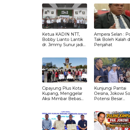
Ketua KADIN NTT,
Ampera Selan : Pol
Bobby Lianto Lantik
Tak Boleh Kalah d
dr. Jimmy Sunur jadi
Penjahat
Ketua KADIN
LEMBATA
Cipayung Plus Kota
Kunjungi Pantai
Kupang, Menggelar
Oesina, Jokowi So
Aksi Mimbar Bebas
Potensi Besar
Tegaskan Penolakan
Rumput Laut NT
Penyematan Gelar
“RAJA TIMOR”
Kepada JOKO
WIDODO