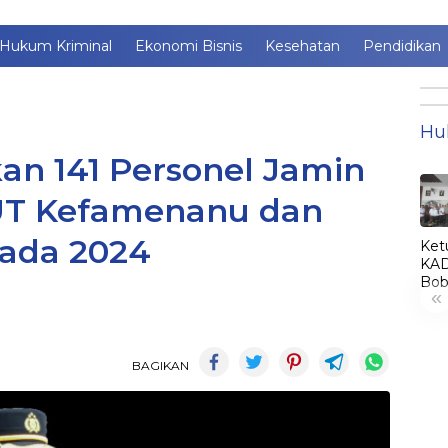
Hukum Kriminal
Ekonomi Bisnis
Kesehatan
Pendidikan
Hu
an 141 Personel Jamin
T Kefamenanu dan
kada 2024
Ket
KAD
Bob
«
Lant
Jim
jadi
KA
BAGIKAN
LE