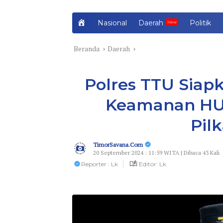
H
Nasional
Daerah
Politik
o
m
Beranda
Daerah
e
Polres TTU Siapk
Keamanan HU
Pil
TimorSavana.Com
20 September 2024 : 11:59 WITA | Dibaca 43 Kali
Reporter : Lk
Editor: Lk