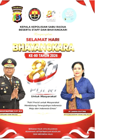
BT ke Polda
NTT atas
Dugaan
tindak pidana
Penipuan