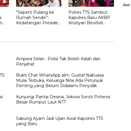
“Seperti Pulang ke
Polres TTS Sambut
a
Rumah Sendiri”:
Kapolres Baru AKBP
n
Kedatangan Presiden
Kristiyan Beorbel
Ketujuh RI Joko
Martino, Gantikan
gan
Widodo Disambut
AKBP Hendra
Hangat Masyarakat
Dorizen
NTT
Ampera Selan : Polisi Tak Boleh Kalah dari
Penjahat
TTS
Bukti Chat WhatsApp alm. Gustaf Nabuasa
Mulai Terbuka, Keluarga Nilai Ada Petunjuk
Penting yang Belum Didalami Penyidik
si
Kunjungi Pantai Oesina, Jokowi Soroti Potensi
Besar Rumput Laut NTT
h
Sabung Ayam Jadi Ujian Awal Kapolres TTS
yang Baru