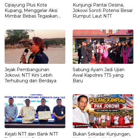
Cipayung Plus Kota
Kunjungi Pantai Oesina,
Kupang, Menggelar Aksi
Jokowi Soroti Potensi Besar
Mimbar Bebas Tegaskan
Rumput Laut NTT
Penolakan Penyematan
Gelar “RAJA TIMOR”
Kepada JOKO WIDODO
Jejak Pembangunan
Sabung Ayam Jadi Ujian
Jokowi: NTT Kini Lebih
Awal Kapolres TTS yang
Terhubung dan Berdaya
Baru
Kejati NTT dan Bank NTT
Bukan Sekadar Kunjungan,