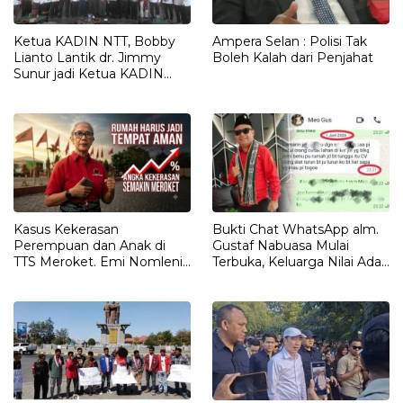
Ketua KADIN NTT, Bobby
Ampera Selan : Polisi Tak
Lianto Lantik dr. Jimmy
Boleh Kalah dari Penjahat
Sunur jadi Ketua KADIN
LEMBATA
Kasus Kekerasan
Bukti Chat WhatsApp alm.
Perempuan dan Anak di
Gustaf Nabuasa Mulai
TTS Meroket. Emi Nomleni :
Terbuka, Keluarga Nilai Ada
Rumah Harus Jadi Tempat
Petunjuk Penting yang
Paling Aman
Belum Didalami Penyidik