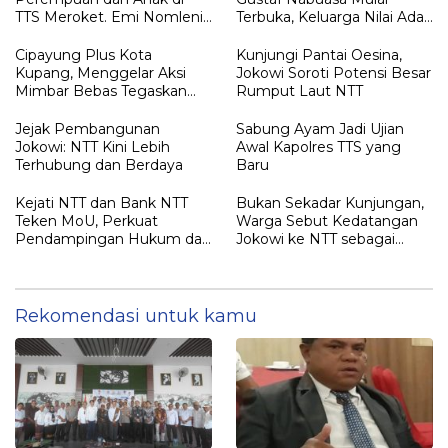
TTS Meroket. Emi Nomleni :
Terbuka, Keluarga Nilai Ada
Rumah Harus Jadi Tempat
Petunjuk Penting yang
Paling Aman
Belum Didalami Penyidik
Cipayung Plus Kota
Kunjungi Pantai Oesina,
Kupang, Menggelar Aksi
Jokowi Soroti Potensi Besar
Mimbar Bebas Tegaskan
Rumput Laut NTT
Penolakan Penyematan
Gelar “RAJA TIMOR”
Jejak Pembangunan
Sabung Ayam Jadi Ujian
Kepada JOKO WIDODO
Jokowi: NTT Kini Lebih
Awal Kapolres TTS yang
Terhubung dan Berdaya
Baru
Kejati NTT dan Bank NTT
Bukan Sekadar Kunjungan,
Teken MoU, Perkuat
Warga Sebut Kedatangan
Pendampingan Hukum dan
Jokowi ke NTT sebagai
Optimalisasi Pemulihan
Kepulangan yang
Aset Perbankan
Dirindukan
Rekomendasi untuk kamu