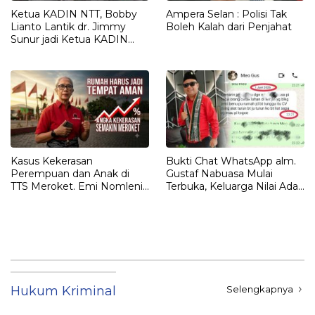
Ketua KADIN NTT, Bobby
Ampera Selan : Polisi Tak
Lianto Lantik dr. Jimmy
Boleh Kalah dari Penjahat
Sunur jadi Ketua KADIN
LEMBATA
Kasus Kekerasan
Bukti Chat WhatsApp alm.
Perempuan dan Anak di
Gustaf Nabuasa Mulai
TTS Meroket. Emi Nomleni :
Terbuka, Keluarga Nilai Ada
Rumah Harus Jadi Tempat
Petunjuk Penting yang
Paling Aman
Belum Didalami Penyidik
Hukum Kriminal
Selengkapnya