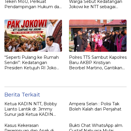
Teken MoU, Perkuat
Warga Sebut Kedatangan
Pendampingan Hukum dan
Jokowi ke NTT sebagai
Optimalisasi Pemulihan
Kepulangan yang
Aset Perbankan
Dirindukan
“Seperti Pulang ke Rumah
Polres TTS Sambut Kapolres
Sendiri”: Kedatangan
Baru AKBP Kristiyan
Presiden Ketujuh RI Joko
Beorbel Martino, Gantikan
Widodo Disambut Hangat
AKBP Hendra Dorizen
Masyarakat NTT
Berita Terkait
Ketua KADIN NTT, Bobby
Ampera Selan : Polisi Tak
Lianto Lantik dr. Jimmy
Boleh Kalah dari Penjahat
Sunur jadi Ketua KADIN
LEMBATA
Kasus Kekerasan
Bukti Chat WhatsApp alm.
Perempuan dan Anak di
Gustaf Nabuasa Mulai